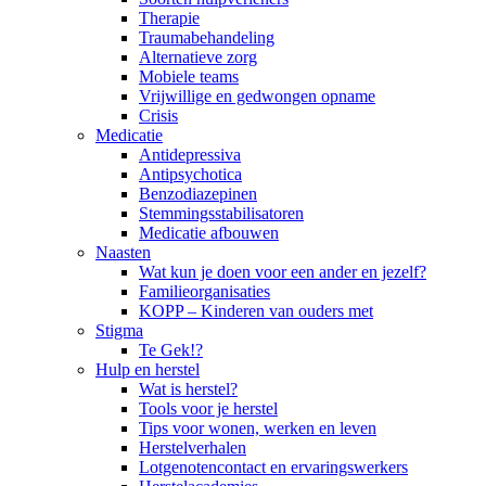
Therapie
Traumabehandeling
Alternatieve zorg
Mobiele teams
Vrijwillige en gedwongen opname
Crisis
Medicatie
Antidepressiva
Antipsychotica
Benzodiazepinen
Stemmingsstabilisatoren
Medicatie afbouwen
Naasten
Wat kun je doen voor een ander en jezelf?
Familieorganisaties
KOPP – Kinderen van ouders met
Stigma
Te Gek!?
Hulp en herstel
Wat is herstel?
Tools voor je herstel
Tips voor wonen, werken en leven
Herstelverhalen
Lotgenotencontact en ervaringswerkers