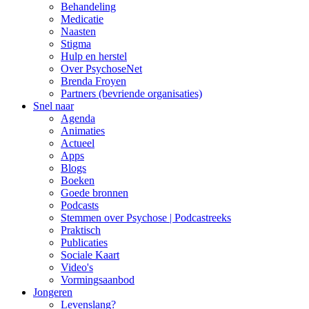
Behandeling
Medicatie
Naasten
Stigma
Hulp en herstel
Over PsychoseNet
Brenda Froyen
Partners (bevriende organisaties)
Snel naar
Agenda
Animaties
Actueel
Apps
Blogs
Boeken
Goede bronnen
Podcasts
Stemmen over Psychose | Podcastreeks
Praktisch
Publicaties
Sociale Kaart
Video's
Vormingsaanbod
Jongeren
Levenslang?