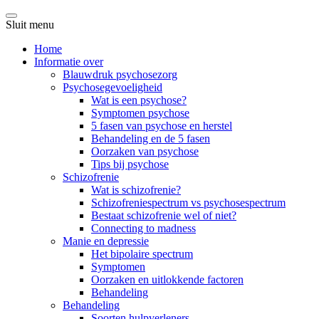
Sluit menu
Home
Informatie over
Blauwdruk psychosezorg
Psychosegevoeligheid
Wat is een psychose?
Symptomen psychose
5 fasen van psychose en herstel
Behandeling en de 5 fasen
Oorzaken van psychose
Tips bij psychose
Schizofrenie
Wat is schizofrenie?
Schizofreniespectrum vs psychosespectrum
Bestaat schizofrenie wel of niet?
Connecting to madness
Manie en depressie
Het bipolaire spectrum
Symptomen
Oorzaken en uitlokkende factoren
Behandeling
Behandeling
Soorten hulpverleners