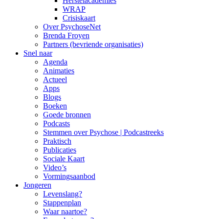
Herstelacademies
WRAP
Crisiskaart
Over PsychoseNet
Brenda Froyen
Partners (bevriende organisaties)
Snel naar
Agenda
Animaties
Actueel
Apps
Blogs
Boeken
Goede bronnen
Podcasts
Stemmen over Psychose | Podcastreeks
Praktisch
Publicaties
Sociale Kaart
Video’s
Vormingsaanbod
Jongeren
Levenslang?
Stappenplan
Waar naartoe?