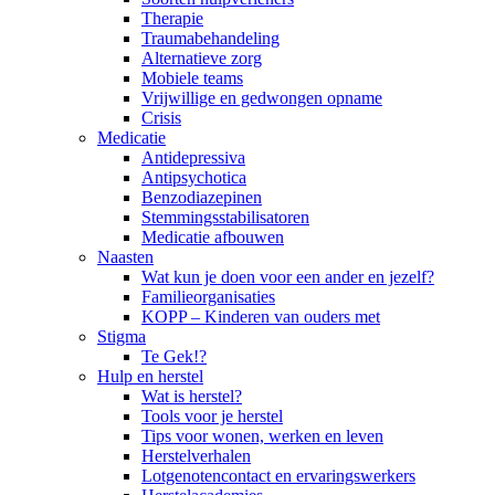
Therapie
Traumabehandeling
Alternatieve zorg
Mobiele teams
Vrijwillige en gedwongen opname
Crisis
Medicatie
Antidepressiva
Antipsychotica
Benzodiazepinen
Stemmingsstabilisatoren
Medicatie afbouwen
Naasten
Wat kun je doen voor een ander en jezelf?
Familieorganisaties
KOPP – Kinderen van ouders met
Stigma
Te Gek!?
Hulp en herstel
Wat is herstel?
Tools voor je herstel
Tips voor wonen, werken en leven
Herstelverhalen
Lotgenotencontact en ervaringswerkers