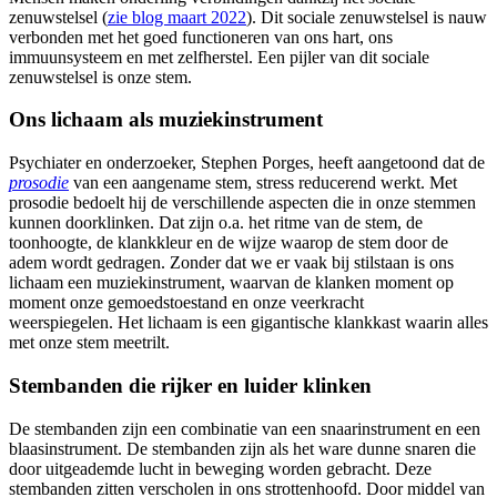
zenuwstelsel (
zie blog maart 2022
). Dit sociale zenuwstelsel is nauw
verbonden met het goed functioneren van ons hart, ons
immuunsysteem en met zelfherstel. Een pijler van dit sociale
zenuwstelsel is onze stem.
Ons lichaam als muziekinstrument
Psychiater en onderzoeker, Stephen Porges, heeft aangetoond dat de
prosodie
van een aangename stem, stress reducerend werkt. Met
prosodie bedoelt hij de verschillende aspecten die in onze stemmen
kunnen doorklinken. Dat zijn o.a. het ritme van de stem, de
toonhoogte, de klankkleur en de wijze waarop de stem door de
adem wordt gedragen. Zonder dat we er vaak bij stilstaan is ons
lichaam een muziekinstrument, waarvan de klanken moment op
moment onze gemoedstoestand en onze veerkracht
weerspiegelen. Het lichaam is een gigantische klankkast waarin alles
met onze stem meetrilt.
Stembanden die rijker en luider klinken
De stembanden zijn een combinatie van een snaarinstrument en een
blaasinstrument. De stembanden zijn als het ware dunne snaren die
door uitgeademde lucht in beweging worden gebracht. Deze
stembanden zitten verscholen in ons strottenhoofd. Door middel van