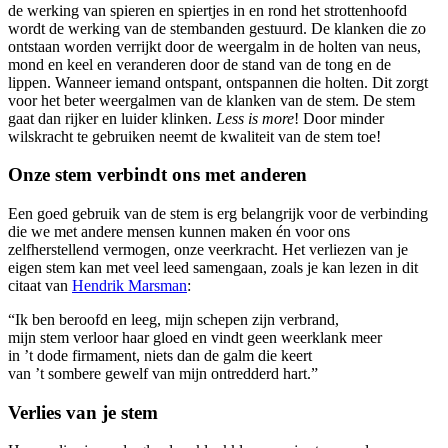
de werking van spieren en spiertjes in en rond het strottenhoofd
wordt de werking van de stembanden gestuurd. De klanken die zo
ontstaan worden verrijkt door de weergalm in de holten van neus,
mond en keel en veranderen door de stand van de tong en de
lippen. Wanneer iemand ontspant, ontspannen die holten. Dit zorgt
voor het beter weergalmen van de klanken van de stem. De stem
gaat dan rijker en luider klinken.
Less is more
! Door minder
wilskracht te gebruiken neemt de kwaliteit van de stem toe!
Onze stem verbindt ons met anderen
Een goed gebruik van de stem is erg belangrijk voor de verbinding
die we met andere mensen kunnen maken én voor ons
zelfherstellend vermogen, onze veerkracht. Het verliezen van je
eigen stem kan met veel leed samengaan, zoals je kan lezen in dit
citaat van
Hendrik Marsman
:
“Ik ben beroofd en leeg, mijn schepen zijn verbrand,
mijn stem verloor haar gloed en vindt geen weerklank meer
in ’t dode firmament, niets dan de galm die keert
van ’t sombere gewelf van mijn ontredderd hart.”
Verlies van je stem