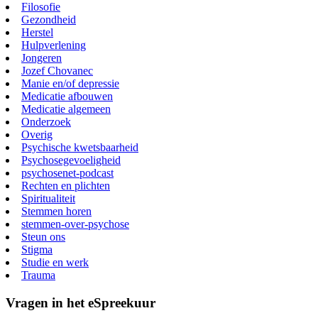
Filosofie
Gezondheid
Herstel
Hulpverlening
Jongeren
Jozef Chovanec
Manie en/of depressie
Medicatie afbouwen
Medicatie algemeen
Onderzoek
Overig
Psychische kwetsbaarheid
Psychosegevoeligheid
psychosenet-podcast
Rechten en plichten
Spiritualiteit
Stemmen horen
stemmen-over-psychose
Steun ons
Stigma
Studie en werk
Trauma
Vragen in het eSpreekuur