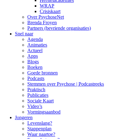
Herstelacademies
WRAP
Crisiskaart
Over PsychoseNet
Brenda Froyen
Partners (bevriende organisaties)
Snel naar
Agenda
Animaties
Actueel
Apps
Blogs
Boeken
Goede bronnen
Podcasts
Stemmen over Psychose | Podcastreeks
Praktisch
Publicaties
Sociale Kaart
Video’s
Vormingsaanbod
Jongeren
Levenslang?
Stappenplan
Waar naartoe?