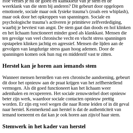
Hoe verlies je nu de gloed en klankkleur van je stem en de
weerklank van die stem bij anderen? Dit gebeurt door opgelopen
emotionele, sociale maar ook fysieke trauma’s (zoals een whiplash),
maar ook door het opkroppen van spanningen. Sociale en
psychologische trauma’s activeren je primitieve zelfverdediging,
waarbij je bevriest van angst. De stem gaat dan doods en hol klinken
en het lichaam functioneert minder goed als klankkast. Mensen die
ten gevolge van veel chronische vecht en vlucht stress spanningen
opstapelen klinken jachtig en agressief. Mensen die lijden aan de
gevolgen van langdurige stress gaan hoog ademen. Door de
spanningen komen ook hun rug en middenrif vast te zitten.
Herstel kan je horen aan iemands stem
Wanneer mensen herstellen van een chronische aandoening, gebeurt
dit door het opnieuw aan de praat krijgen van het zelfherstellend
vermogen. Als dit goed functioneert kan het lichaam weer
ademhalen en recupereren. Het sociale zenuwstelsel doet opnieuw
beter zijn werk, waardoor sociale contacten opnieuw prettig
worden. Er zijn erg veel wegen die naar Rome leiden of in dit geval
naar herstel. Kenmerkend aan herstel is dat de authenticiteit van
iemand toeneemt en dat kan je ook horen aan zijn/of haar stem.
Stemwerk in het kader van herstel