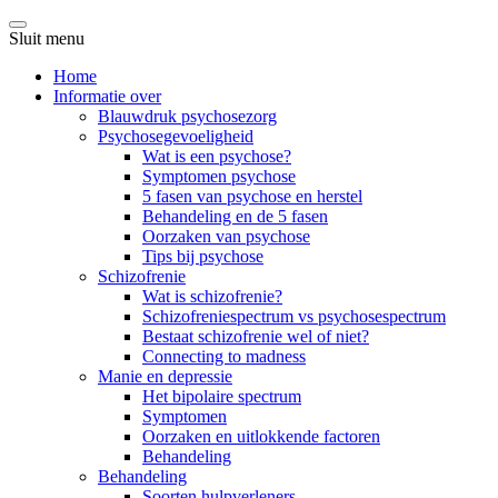
Sluit menu
Home
Informatie over
Blauwdruk psychosezorg
Psychosegevoeligheid
Wat is een psychose?
Symptomen psychose
5 fasen van psychose en herstel
Behandeling en de 5 fasen
Oorzaken van psychose
Tips bij psychose
Schizofrenie
Wat is schizofrenie?
Schizofreniespectrum vs psychosespectrum
Bestaat schizofrenie wel of niet?
Connecting to madness
Manie en depressie
Het bipolaire spectrum
Symptomen
Oorzaken en uitlokkende factoren
Behandeling
Behandeling
Soorten hulpverleners