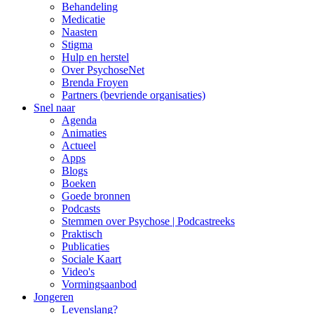
Behandeling
Medicatie
Naasten
Stigma
Hulp en herstel
Over PsychoseNet
Brenda Froyen
Partners (bevriende organisaties)
Snel naar
Agenda
Animaties
Actueel
Apps
Blogs
Boeken
Goede bronnen
Podcasts
Stemmen over Psychose | Podcastreeks
Praktisch
Publicaties
Sociale Kaart
Video's
Vormingsaanbod
Jongeren
Levenslang?