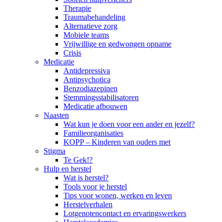
Therapie
Traumabehandeling
Alternatieve zorg
Mobiele teams
Vrijwillige en gedwongen opname
Crisis
Medicatie
Antidepressiva
Antipsychotica
Benzodiazepinen
Stemmingsstabilisatoren
Medicatie afbouwen
Naasten
Wat kun je doen voor een ander en jezelf?
Familieorganisaties
KOPP – Kinderen van ouders met
Stigma
Te Gek!?
Hulp en herstel
Wat is herstel?
Tools voor je herstel
Tips voor wonen, werken en leven
Herstelverhalen
Lotgenotencontact en ervaringswerkers