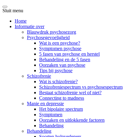
Sluit menu
Home
Informatie over
Blauwdruk psychosezorg
Psychosegevoeligheid
Wat is een psychose?
Symptomen psychose
5 fasen van psychose en herstel
Behandeling en de 5 fasen
Oorzaken van psychose
Tips bij psychose
Schizofrenie
Wat is schizofrenie?
Schizofreniespectrum vs psychosespectrum
Bestaat schizofrenie wel of niet?
Connecting to madness
Manie en depressie
Het bipolaire spectrum
Symptomen
Oorzaken en uitlokkende factoren
Behandeling
Behandeling
Soorten hulpverleners