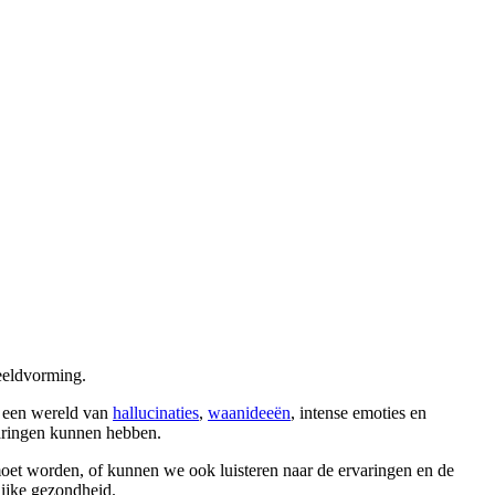
beeldvorming.
h een wereld van
hallucinaties
,
waanideeën
, intense emoties en
rvaringen kunnen hebben.
 moet worden, of kunnen we ook luisteren naar de ervaringen en de
lijke gezondheid.