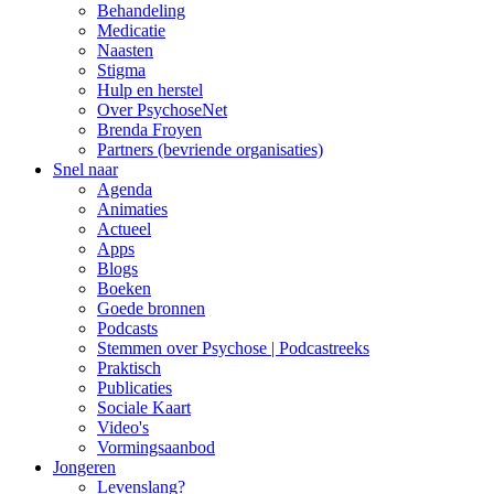
Behandeling
Medicatie
Naasten
Stigma
Hulp en herstel
Over PsychoseNet
Brenda Froyen
Partners (bevriende organisaties)
Snel naar
Agenda
Animaties
Actueel
Apps
Blogs
Boeken
Goede bronnen
Podcasts
Stemmen over Psychose | Podcastreeks
Praktisch
Publicaties
Sociale Kaart
Video's
Vormingsaanbod
Jongeren
Levenslang?