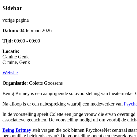
Sidebar
vorige pagina
Datum:
04 februari 2026
Tijd:
00:00 - 00:00
Locatie:
C-mine Genk
C-mine, Genk
Website
Organisatie:
Colette Goossens
Being Britney is een aangrijpende solovoorstelling van theatermaker
Na afloop is er een nabespreking waarbij een medewerker van
Psych
In de voorstelling speelt Colette een jonge vrouw die ervan overtuig
associatieve gedachten. De voorstelling nodigt uit om voorbij de clic
Being Britney
stelt vragen die ook binnen PsychoseNet centraal staan
persoonlijke betekenis ervan? De voorstelling opent een gesprek over