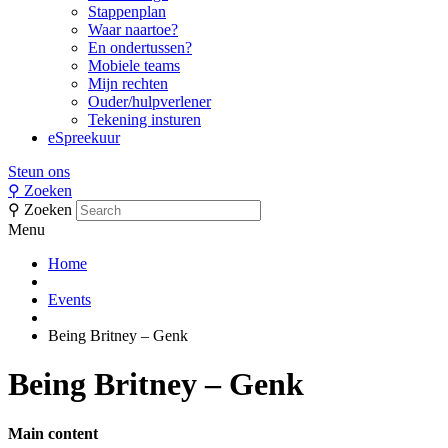
Stappenplan
Waar naartoe?
En ondertussen?
Mobiele teams
Mijn rechten
Ouder/hulpverlener
Tekening insturen
eSpreekuur
Steun ons
⚲
Zoeken
⚲
Zoeken
Menu
Home
Events
Being Britney – Genk
Being Britney – Genk
Main content