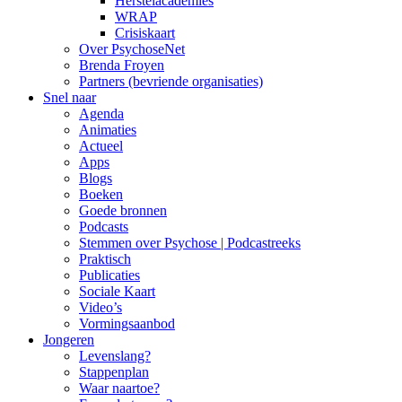
Herstelacademies
WRAP
Crisiskaart
Over PsychoseNet
Brenda Froyen
Partners (bevriende organisaties)
Snel naar
Agenda
Animaties
Actueel
Apps
Blogs
Boeken
Goede bronnen
Podcasts
Stemmen over Psychose | Podcastreeks
Praktisch
Publicaties
Sociale Kaart
Video’s
Vormingsaanbod
Jongeren
Levenslang?
Stappenplan
Waar naartoe?