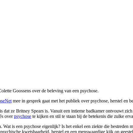
 Colette Goossens over de beleving van een psychose.
oseNet
mee in gesprek gaat met het publiek over psychose, herstel en 
d is dat ze Britney Spears is. Vanuit een intieme badkamer ontvouwt zic
hés over
psychose
te kijken en stil te staan bij de betekenis die zulke e
. Wat is een psychose eigenlijk? Is het enkel een ziekte die bestreden
 psychische kwetsbaarheid, herstel en een menswaardige kijk op geeste