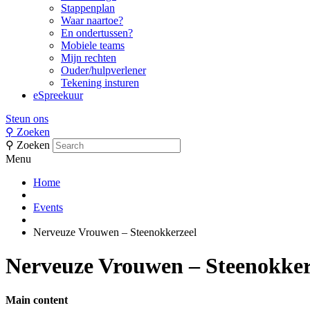
Stappenplan
Waar naartoe?
En ondertussen?
Mobiele teams
Mijn rechten
Ouder/hulpverlener
Tekening insturen
eSpreekuur
Steun ons
⚲
Zoeken
⚲
Zoeken
Menu
Home
Events
Nerveuze Vrouwen – Steenokkerzeel
Nerveuze Vrouwen – Steenokker
Main content