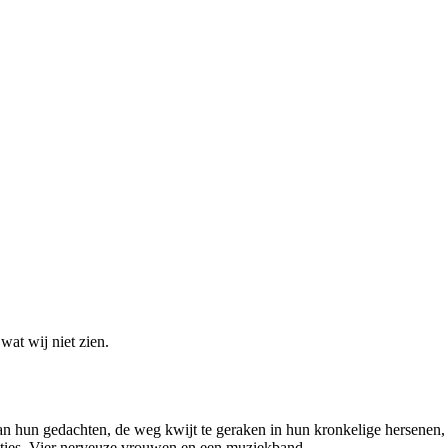
at wij niet zien.
van hun gedachten, de weg kwijt te geraken in hun kronkelige hersenen, 
moties. Vier nerveuze vrouwen en een muziekband.