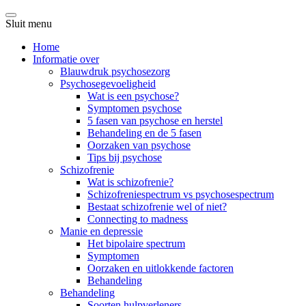
Sluit menu
Home
Informatie over
Blauwdruk psychosezorg
Psychosegevoeligheid
Wat is een psychose?
Symptomen psychose
5 fasen van psychose en herstel
Behandeling en de 5 fasen
Oorzaken van psychose
Tips bij psychose
Schizofrenie
Wat is schizofrenie?
Schizofreniespectrum vs psychosespectrum
Bestaat schizofrenie wel of niet?
Connecting to madness
Manie en depressie
Het bipolaire spectrum
Symptomen
Oorzaken en uitlokkende factoren
Behandeling
Behandeling
Soorten hulpverleners