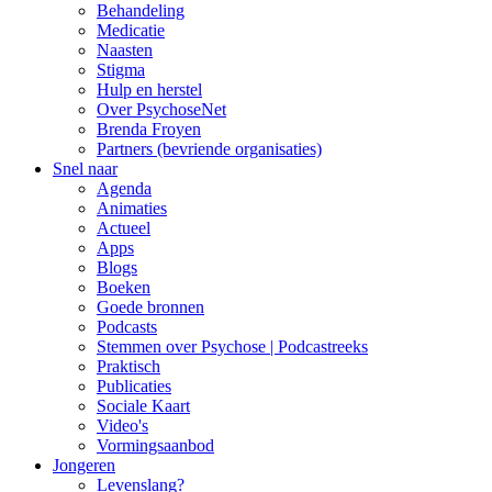
Behandeling
Medicatie
Naasten
Stigma
Hulp en herstel
Over PsychoseNet
Brenda Froyen
Partners (bevriende organisaties)
Snel naar
Agenda
Animaties
Actueel
Apps
Blogs
Boeken
Goede bronnen
Podcasts
Stemmen over Psychose | Podcastreeks
Praktisch
Publicaties
Sociale Kaart
Video's
Vormingsaanbod
Jongeren
Levenslang?