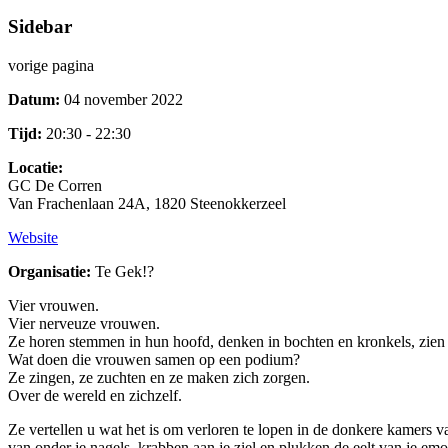
Sidebar
vorige pagina
Datum:
04 november 2022
Tijd:
20:30 - 22:30
Locatie:
GC De Corren
Van Frachenlaan 24A, 1820 Steenokkerzeel
Website
Organisatie:
Te Gek!?
Vier vrouwen.
Vier nerveuze vrouwen.
Ze horen stemmen in hun hoofd, denken in bochten en kronkels, zien w
Wat doen die vrouwen samen op een podium?
Ze zingen, ze zuchten en ze maken zich zorgen.
Over de wereld en zichzelf.
Ze vertellen u wat het is om verloren te lopen in de donkere kamers 
van onder je nagels, krabben aan je ziel en plukken de eelt van je e