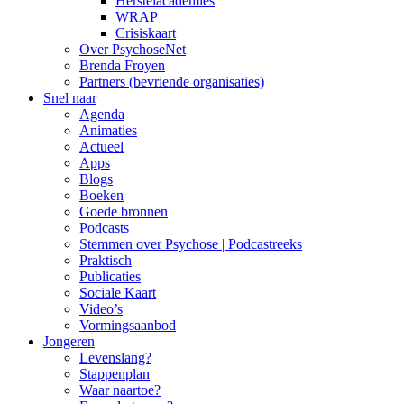
Herstelacademies
WRAP
Crisiskaart
Over PsychoseNet
Brenda Froyen
Partners (bevriende organisaties)
Snel naar
Agenda
Animaties
Actueel
Apps
Blogs
Boeken
Goede bronnen
Podcasts
Stemmen over Psychose | Podcastreeks
Praktisch
Publicaties
Sociale Kaart
Video’s
Vormingsaanbod
Jongeren
Levenslang?
Stappenplan
Waar naartoe?