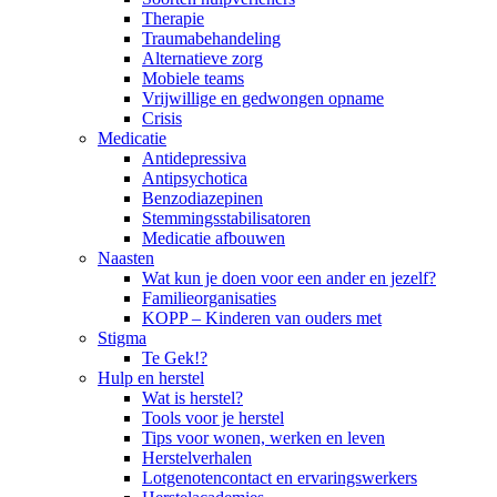
Therapie
Traumabehandeling
Alternatieve zorg
Mobiele teams
Vrijwillige en gedwongen opname
Crisis
Medicatie
Antidepressiva
Antipsychotica
Benzodiazepinen
Stemmingsstabilisatoren
Medicatie afbouwen
Naasten
Wat kun je doen voor een ander en jezelf?
Familieorganisaties
KOPP – Kinderen van ouders met
Stigma
Te Gek!?
Hulp en herstel
Wat is herstel?
Tools voor je herstel
Tips voor wonen, werken en leven
Herstelverhalen
Lotgenotencontact en ervaringswerkers