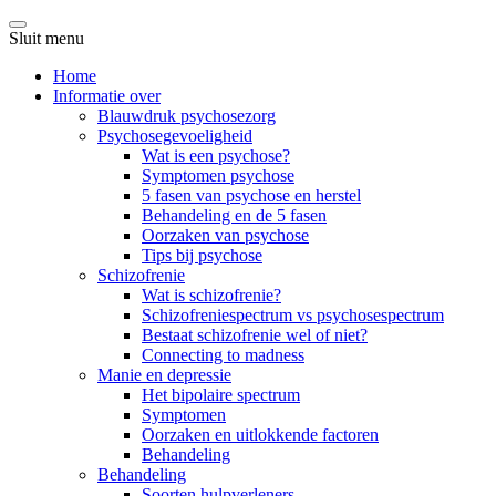
Sluit menu
Home
Informatie over
Blauwdruk psychosezorg
Psychosegevoeligheid
Wat is een psychose?
Symptomen psychose
5 fasen van psychose en herstel
Behandeling en de 5 fasen
Oorzaken van psychose
Tips bij psychose
Schizofrenie
Wat is schizofrenie?
Schizofreniespectrum vs psychosespectrum
Bestaat schizofrenie wel of niet?
Connecting to madness
Manie en depressie
Het bipolaire spectrum
Symptomen
Oorzaken en uitlokkende factoren
Behandeling
Behandeling
Soorten hulpverleners