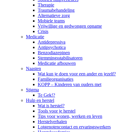
Therapie
Traumabehandeling
Alternatieve zorg
Mobiele teams
Vrijwillige en gedwongen opname
Crisis
Medicatie
Antidepressiva
Antipsychotica
Benzodiazepinen
Stemmingsstabilisatoren
Medicatie afbouwen
Naasten
Wat kun je doen voor een ander en jezelf?
Familieorganisaties
KOPP – Kinderen van ouders met
Stigma
Te Gek!?
Hulp en herstel
Wat is herstel?
Tools voor je herstel
Tips voor wonen, werken en leven
Herstelverhalen
Lotgenotencontact en ervaringswerkers