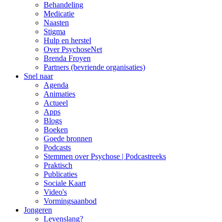
Behandeling
Medicatie
Naasten
Stigma
Hulp en herstel
Over PsychoseNet
Brenda Froyen
Partners (bevriende organisaties)
Snel naar
Agenda
Animaties
Actueel
Apps
Blogs
Boeken
Goede bronnen
Podcasts
Stemmen over Psychose | Podcastreeks
Praktisch
Publicaties
Sociale Kaart
Video's
Vormingsaanbod
Jongeren
Levenslang?