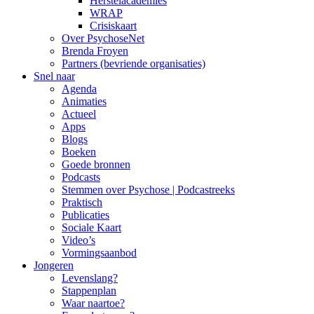
Herstelacademies
WRAP
Crisiskaart
Over PsychoseNet
Brenda Froyen
Partners (bevriende organisaties)
Snel naar
Agenda
Animaties
Actueel
Apps
Blogs
Boeken
Goede bronnen
Podcasts
Stemmen over Psychose | Podcastreeks
Praktisch
Publicaties
Sociale Kaart
Video’s
Vormingsaanbod
Jongeren
Levenslang?
Stappenplan
Waar naartoe?