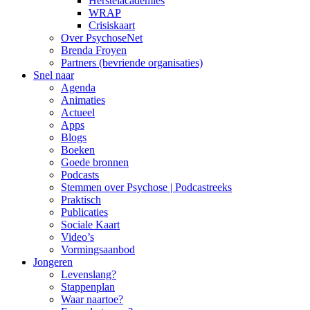
Herstelacademies
WRAP
Crisiskaart
Over PsychoseNet
Brenda Froyen
Partners (bevriende organisaties)
Snel naar
Agenda
Animaties
Actueel
Apps
Blogs
Boeken
Goede bronnen
Podcasts
Stemmen over Psychose | Podcastreeks
Praktisch
Publicaties
Sociale Kaart
Video’s
Vormingsaanbod
Jongeren
Levenslang?
Stappenplan
Waar naartoe?