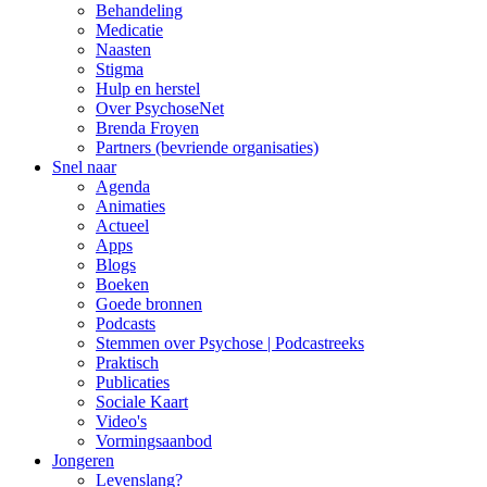
Behandeling
Medicatie
Naasten
Stigma
Hulp en herstel
Over PsychoseNet
Brenda Froyen
Partners (bevriende organisaties)
Snel naar
Agenda
Animaties
Actueel
Apps
Blogs
Boeken
Goede bronnen
Podcasts
Stemmen over Psychose | Podcastreeks
Praktisch
Publicaties
Sociale Kaart
Video's
Vormingsaanbod
Jongeren
Levenslang?