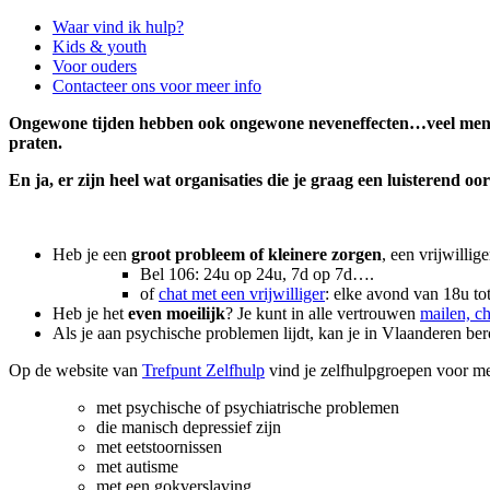
Side
Waar vind ik hulp?
Kids & youth
Navigation
Voor ouders
Contacteer ons voor meer info
Ongewone tijden hebben ook ongewone neveneffecten…veel mens
praten.
En ja, er zijn heel wat organisaties die je graag een luisterend oo
Heb je een
groot probleem of kleinere zorgen
, een vrijwillig
Bel 106: 24u op 24u, 7d op 7d….
of
chat met een vrijwilliger
: elke avond van 18u t
Heb je het
even moeilijk
? Je kunt in alle vertrouwen
mailen, ch
Als je aan psychische problemen lijdt, kan je in Vlaanderen b
Op de website van
Trefpunt Zelfhulp
vind je zelfhulpgroepen voor m
met psychische of psychiatrische problemen
die manisch depressief zijn
met eetstoornissen
met autisme
met een gokverslaving