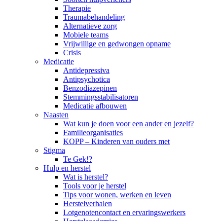
Therapie
Traumabehandeling
Alternatieve zorg
Mobiele teams
Vrijwillige en gedwongen opname
Crisis
Medicatie
Antidepressiva
Antipsychotica
Benzodiazepinen
Stemmingsstabilisatoren
Medicatie afbouwen
Naasten
Wat kun je doen voor een ander en jezelf?
Familieorganisaties
KOPP – Kinderen van ouders met
Stigma
Te Gek!?
Hulp en herstel
Wat is herstel?
Tools voor je herstel
Tips voor wonen, werken en leven
Herstelverhalen
Lotgenotencontact en ervaringswerkers