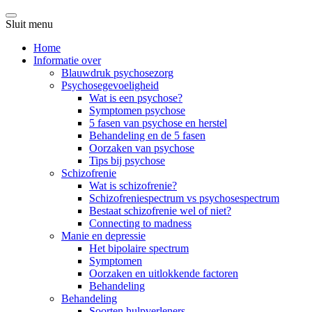
Sluit menu
Home
Informatie over
Blauwdruk psychosezorg
Psychosegevoeligheid
Wat is een psychose?
Symptomen psychose
5 fasen van psychose en herstel
Behandeling en de 5 fasen
Oorzaken van psychose
Tips bij psychose
Schizofrenie
Wat is schizofrenie?
Schizofreniespectrum vs psychosespectrum
Bestaat schizofrenie wel of niet?
Connecting to madness
Manie en depressie
Het bipolaire spectrum
Symptomen
Oorzaken en uitlokkende factoren
Behandeling
Behandeling
Soorten hulpverleners