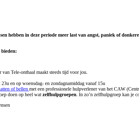
en hebben in deze periode meer last van
angst, paniek of donker
r bieden:
er van Tele-onthaal maakt steeds tijd voor jou.
ot 23u en op woensdag- en zondagnamiddag vanaf 15u
atten of bellen
met een professionele hulpverlener van het CAW (Cen
eroep doen op heel wat
zelfhulpgroepen
. In zo’n zelfhulpgroep kan je
ensen