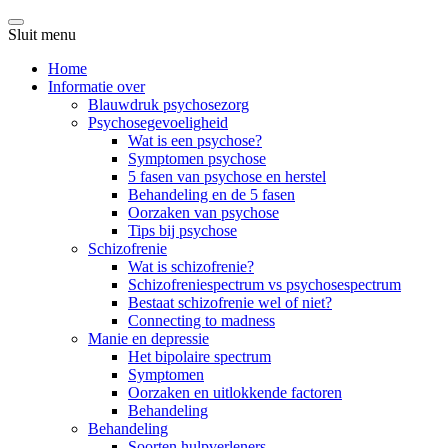
Sluit menu
Home
Informatie over
Blauwdruk psychosezorg
Psychosegevoeligheid
Wat is een psychose?
Symptomen psychose
5 fasen van psychose en herstel
Behandeling en de 5 fasen
Oorzaken van psychose
Tips bij psychose
Schizofrenie
Wat is schizofrenie?
Schizofreniespectrum vs psychosespectrum
Bestaat schizofrenie wel of niet?
Connecting to madness
Manie en depressie
Het bipolaire spectrum
Symptomen
Oorzaken en uitlokkende factoren
Behandeling
Behandeling
Soorten hulpverleners