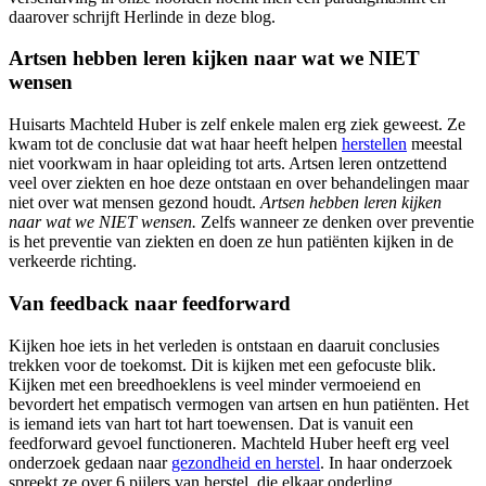
daarover schrijft Herlinde in deze blog.
Artsen hebben leren kijken naar wat we NIET
wensen
Huisarts Machteld Huber is zelf enkele malen erg ziek geweest. Ze
kwam tot de conclusie dat wat haar heeft helpen
herstellen
meestal
niet voorkwam in haar opleiding tot arts. Artsen leren ontzettend
veel over ziekten en hoe deze ontstaan en over behandelingen maar
niet over wat mensen gezond houdt.
Artsen hebben leren kijken
naar wat we NIET wensen.
Zelfs wanneer ze denken over preventie
is het preventie van ziekten en doen ze hun patiënten kijken in de
verkeerde richting.
Van feedback naar feedforward
Kijken hoe iets in het verleden is ontstaan en daaruit conclusies
trekken voor de toekomst. Dit is kijken met een gefocuste blik.
Kijken met een breedhoeklens is veel minder vermoeiend en
bevordert het empatisch vermogen van artsen en hun patiënten. Het
is iemand iets van hart tot hart toewensen. Dat is vanuit een
feedforward gevoel functioneren. Machteld Huber heeft erg veel
onderzoek gedaan naar
gezondheid en herstel
. In haar onderzoek
spreekt ze over 6 pijlers van herstel, die elkaar onderling