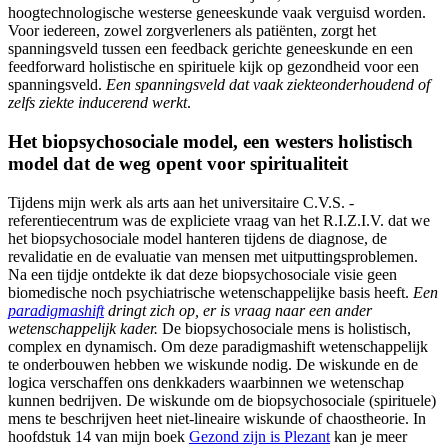
hoogtechnologische westerse geneeskunde vaak verguisd worden.
Voor iedereen, zowel zorgverleners als patiënten, zorgt het
spanningsveld tussen een feedback gerichte geneeskunde en een
feedforward holistische en spirituele kijk op gezondheid voor een
spanningsveld.
Een spanningsveld dat vaak ziekteonderhoudend of
zelfs ziekte inducerend werkt
.
Het biopsychosociale model, een westers holistisch
model dat de weg opent voor spiritualiteit
Tijdens mijn werk als arts aan het universitaire C.V.S. -
referentiecentrum was de expliciete vraag van het R.I.Z.I.V. dat we
het biopsychosociale model hanteren tijdens de diagnose, de
revalidatie en de evaluatie van mensen met uitputtingsproblemen.
Na een tijdje ontdekte ik dat deze biopsychosociale visie geen
biomedische noch psychiatrische wetenschappelijke basis heeft.
Een
paradigmashift
dringt zich op, er is vraag naar een ander
wetenschappelijk kader.
De biopsychosociale mens is holistisch,
complex en dynamisch. Om deze paradigmashift wetenschappelijk
te onderbouwen hebben we wiskunde nodig. De wiskunde en de
logica verschaffen ons denkkaders waarbinnen we wetenschap
kunnen bedrijven. De wiskunde om de biopsychosociale (spirituele)
mens te beschrijven heet niet-lineaire wiskunde of chaostheorie. In
hoofdstuk 14 van mijn boek
Gezond zijn is Plezant
kan je meer