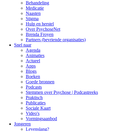
Behandeling
Medicatie
Naasten
Stigma
Hulp en herstel
Over PsychoseNet
Brenda Froyen
Partners (bevriende organisaties)
Snel naar
Agenda
Animaties
Actueel
Apps
Blogs
Boeken
Goede bronnen
Podcasts
Stemmen over Psychose | Podcastreeks
Praktisch
Publicaties
Sociale Kaart
Video's
Vormingsaanbod
Jongeren
Levenslang?