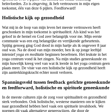
beïnvloeden. Zo is
zingeving,
ik heb vertrouwen in mijn eigen
toekomst, één van deze 6 pijlers. Feedforward!
Holistische kijk op gezondheid
Wat mij in de loop van mijn leven het meeste vertrouwen heeft
geschonken in mijn toekomst is
spiritualiteit
. Als kind was het
geloof in de hemel en God zeer belangrijk voor me. Mijn eerste
communie was een erg belangrijke en verrijkende gebeurtenis.
Spijtig genoeg ging God dood in mijn hartje als ik ongeveer 8 jaar
oud was. Na de dood van mijn moeder, ben ik op jonge leeftijd
intensief
yoga en meditatie
beginnen beoefenen. Het leukste in het
yoga centrum vond ik het zingen. Na mijn studies geneeskunde en
mijn huwelijk kreeg veel van wat ik leerde in het yoga centrum geen
plaats meer. De visie van een holistische kijk op gezondheid heeft
zijn aantrekkingskracht echter nooit verloren.
Spanningsveld tussen feedback gerichte geneeskunde
en feedforward, holistische en spirituele geneeskunde
In de meeste culturen zijn de zorg voor spiritualiteit en gezondheid
sterk verbonden. Ook holistische, westerse manieren om te kijken
naar gezondheid hebben heel vaak een spirituele invalshoek. We
noemen dit vaak alternatieve geneeswijzen, die door de