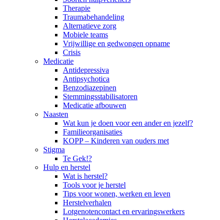
Therapie
Traumabehandeling
Alternatieve zorg
Mobiele teams
Vrijwillige en gedwongen opname
Crisis
Medicatie
Antidepressiva
Antipsychotica
Benzodiazepinen
Stemmingsstabilisatoren
Medicatie afbouwen
Naasten
Wat kun je doen voor een ander en jezelf?
Familieorganisaties
KOPP – Kinderen van ouders met
Stigma
Te Gek!?
Hulp en herstel
Wat is herstel?
Tools voor je herstel
Tips voor wonen, werken en leven
Herstelverhalen
Lotgenotencontact en ervaringswerkers