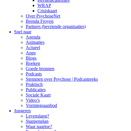
Herstelacademies
WRAP
Crisiskaart
Over PsychoseNet
Brenda Froyen
Partners (bevriende organisaties)
Snel naar
Agenda
Animaties
Actueel
Apps
Blogs
Boeken
Goede bronnen
Podcasts
Stemmen over Psychose | Podcastreeks
Praktisch
Publicaties
Sociale Kaart
Video’s
Vormingsaanbod
Jongeren
Levenslang?
Stappenplan
Waar naartoe?