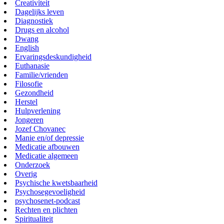
Creativiteit
Dagelijks leven
Diagnostiek
Drugs en alcohol
Dwang
English
Ervaringsdeskundigheid
Euthanasie
Familie/vrienden
Filosofie
Gezondheid
Herstel
Hulpverlening
Jongeren
Jozef Chovanec
Manie en/of depressie
Medicatie afbouwen
Medicatie algemeen
Onderzoek
Overig
Psychische kwetsbaarheid
Psychosegevoeligheid
psychosenet-podcast
Rechten en plichten
Spiritualiteit