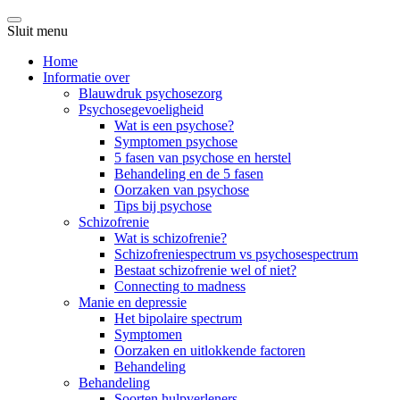
Sluit menu
Home
Informatie over
Blauwdruk psychosezorg
Psychosegevoeligheid
Wat is een psychose?
Symptomen psychose
5 fasen van psychose en herstel
Behandeling en de 5 fasen
Oorzaken van psychose
Tips bij psychose
Schizofrenie
Wat is schizofrenie?
Schizofreniespectrum vs psychosespectrum
Bestaat schizofrenie wel of niet?
Connecting to madness
Manie en depressie
Het bipolaire spectrum
Symptomen
Oorzaken en uitlokkende factoren
Behandeling
Behandeling
Soorten hulpverleners