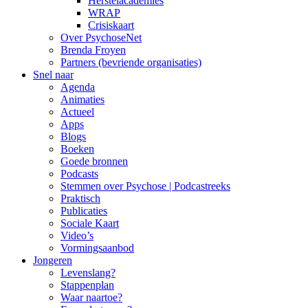
Herstelacademies
WRAP
Crisiskaart
Over PsychoseNet
Brenda Froyen
Partners (bevriende organisaties)
Snel naar
Agenda
Animaties
Actueel
Apps
Blogs
Boeken
Goede bronnen
Podcasts
Stemmen over Psychose | Podcastreeks
Praktisch
Publicaties
Sociale Kaart
Video’s
Vormingsaanbod
Jongeren
Levenslang?
Stappenplan
Waar naartoe?