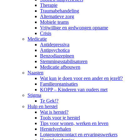
Therapie
Traumabehandeling
Alternatieve zorg
Mobiele teams
Vrijwillige en gedwongen opname
Crisis
Medicatie
Antidepressiva
Antipsychotica
Benzodiazepinen
Stemmingsstabilisatoren
Medicatie afbouwen
Naasten
Wat kun je doen voor een ander en jezelf?
Familieorganisaties
KOPP – Kinderen van ouders met
Stigma
Te Gek!?
Hulp en herstel
Wat is herstel?
Tools voor je herstel
Tips voor wonen, werken en leven
Herstelverhalen
Lotgenotencontact en ervaringswerkers