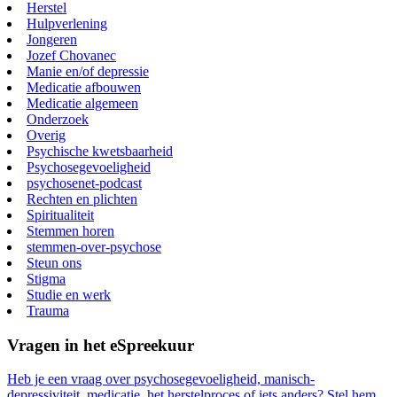
Herstel
Hulpverlening
Jongeren
Jozef Chovanec
Manie en/of depressie
Medicatie afbouwen
Medicatie algemeen
Onderzoek
Overig
Psychische kwetsbaarheid
Psychosegevoeligheid
psychosenet-podcast
Rechten en plichten
Spiritualiteit
Stemmen horen
stemmen-over-psychose
Steun ons
Stigma
Studie en werk
Trauma
Vragen in het eSpreekuur
Heb je een vraag over psychosegevoeligheid, manisch-
depressiviteit, medicatie, het herstelproces of iets anders? Stel hem