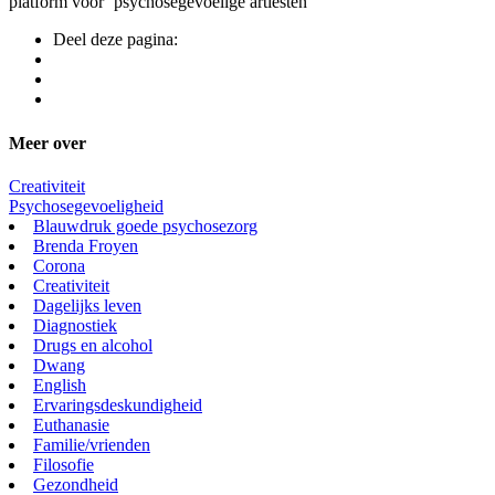
platform voor ‘psychosegevoelige artiesten’
Deel deze pagina:
Meer over
Creativiteit
Psychosegevoeligheid
Blauwdruk goede psychosezorg
Brenda Froyen
Corona
Creativiteit
Dagelijks leven
Diagnostiek
Drugs en alcohol
Dwang
English
Ervaringsdeskundigheid
Euthanasie
Familie/vrienden
Filosofie
Gezondheid