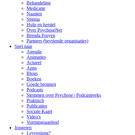
Behandeling
Medicatie
Naasten
Stigma
Hulp en herstel
Over PsychoseNet
Brenda Froyen
Partners (bevriende organisaties)
Snel naar
Agenda
Animaties
Actueel
Apps
Blogs
Boeken
Goede bronnen
Podcasts
Stemmen over Psychose | Podcastreeks
Praktisch
Publicaties
Sociale Kaart
Video's
Vormingsaanbod
Jongeren
Levenslang?