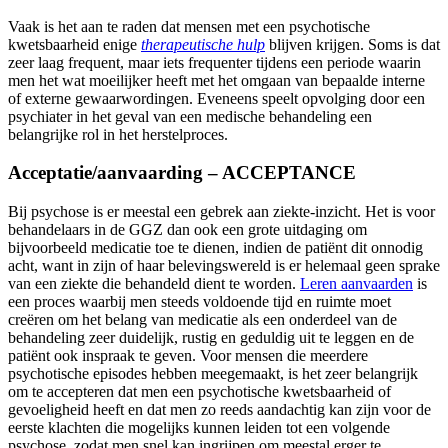
Vaak is het aan te raden dat mensen met een psychotische
kwetsbaarheid enige
therapeutische hulp
blijven krijgen. Soms is dat
zeer laag frequent, maar iets frequenter tijdens een periode waarin
men het wat moeilijker heeft met het omgaan van bepaalde interne
of externe gewaarwordingen. Eveneens speelt opvolging door een
psychiater in het geval van een medische behandeling een
belangrijke rol in het herstelproces.
Acceptatie/aanvaarding – ACCEPTANCE
Bij psychose is er meestal een gebrek aan ziekte-inzicht. Het is voor
behandelaars in de GGZ dan ook een grote uitdaging om
bijvoorbeeld medicatie toe te dienen, indien de patiënt dit onnodig
acht, want in zijn of haar belevingswereld is er helemaal geen sprake
van een ziekte die behandeld dient te worden.
Leren aanvaarden
is
een proces waarbij men steeds voldoende tijd en ruimte moet
creëren om het belang van medicatie als een onderdeel van de
behandeling zeer duidelijk, rustig en geduldig uit te leggen en de
patiënt ook inspraak te geven. Voor mensen die meerdere
psychotische episodes hebben meegemaakt, is het zeer belangrijk
om te accepteren dat men een psychotische kwetsbaarheid of
gevoeligheid heeft en dat men zo reeds aandachtig kan zijn voor de
eerste klachten die mogelijks kunnen leiden tot een volgende
psychose, zodat men snel kan ingrijpen om meestal erger te