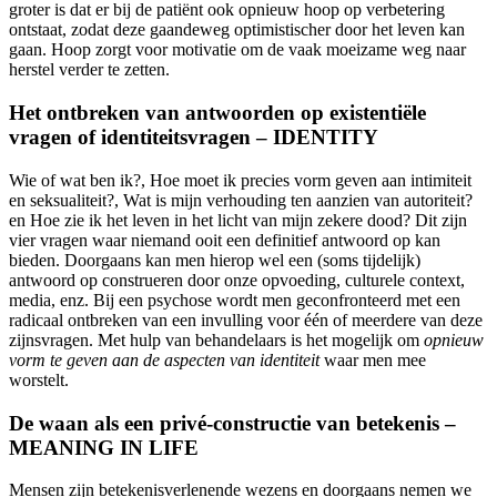
groter is dat er bij de patiënt ook opnieuw hoop op verbetering
ontstaat, zodat deze gaandeweg optimistischer door het leven kan
gaan. Hoop zorgt voor motivatie om de vaak moeizame weg naar
herstel verder te zetten.
Het ontbreken van antwoorden op existentiële
vragen of identiteitsvragen – IDENTITY
Wie of wat ben ik?, Hoe moet ik precies vorm geven aan intimiteit
en seksualiteit?, Wat is mijn verhouding ten aanzien van autoriteit?
en Hoe zie ik het leven in het licht van mijn zekere dood? Dit zijn
vier vragen waar niemand ooit een definitief antwoord op kan
bieden. Doorgaans kan men hierop wel een (soms tijdelijk)
antwoord op construeren door onze opvoeding, culturele context,
media, enz. Bij een psychose wordt men geconfronteerd met een
radicaal ontbreken van een invulling voor één of meerdere van deze
zijnsvragen. Met hulp van behandelaars is het mogelijk om
opnieuw
vorm te geven aan de aspecten van identiteit
waar men mee
worstelt.
De waan als een privé-constructie van betekenis –
MEANING IN LIFE
Mensen zijn betekenisverlenende wezens en doorgaans nemen we