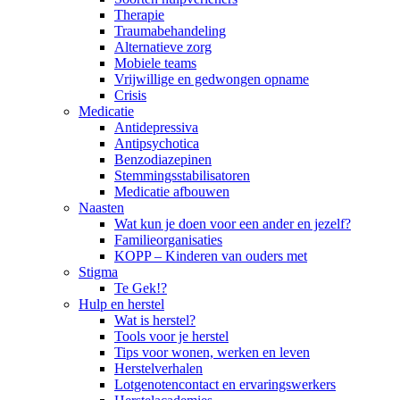
Therapie
Traumabehandeling
Alternatieve zorg
Mobiele teams
Vrijwillige en gedwongen opname
Crisis
Medicatie
Antidepressiva
Antipsychotica
Benzodiazepinen
Stemmingsstabilisatoren
Medicatie afbouwen
Naasten
Wat kun je doen voor een ander en jezelf?
Familieorganisaties
KOPP – Kinderen van ouders met
Stigma
Te Gek!?
Hulp en herstel
Wat is herstel?
Tools voor je herstel
Tips voor wonen, werken en leven
Herstelverhalen
Lotgenotencontact en ervaringswerkers