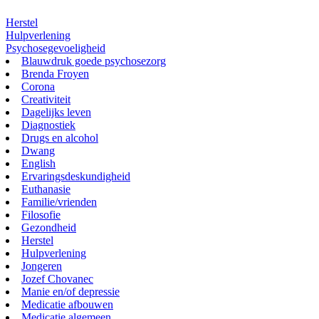
Herstel
Hulpverlening
Psychosegevoeligheid
Blauwdruk goede psychosezorg
Brenda Froyen
Corona
Creativiteit
Dagelijks leven
Diagnostiek
Drugs en alcohol
Dwang
English
Ervaringsdeskundigheid
Euthanasie
Familie/vrienden
Filosofie
Gezondheid
Herstel
Hulpverlening
Jongeren
Jozef Chovanec
Manie en/of depressie
Medicatie afbouwen
Medicatie algemeen