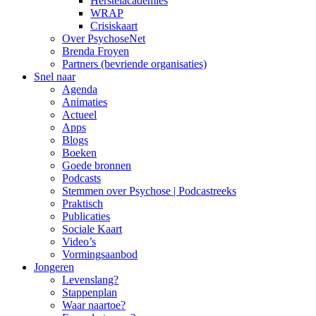
Herstelacademies
WRAP
Crisiskaart
Over PsychoseNet
Brenda Froyen
Partners (bevriende organisaties)
Snel naar
Agenda
Animaties
Actueel
Apps
Blogs
Boeken
Goede bronnen
Podcasts
Stemmen over Psychose | Podcastreeks
Praktisch
Publicaties
Sociale Kaart
Video’s
Vormingsaanbod
Jongeren
Levenslang?
Stappenplan
Waar naartoe?