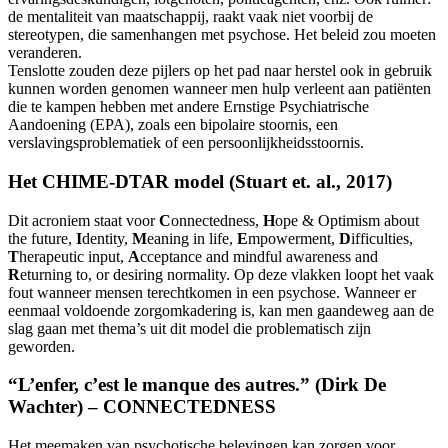
de mentaliteit van maatschappij, raakt vaak niet voorbij de
stereotypen, die samenhangen met psychose. Het beleid zou moeten
veranderen.
Tenslotte zouden deze pijlers op het pad naar herstel ook in gebruik
kunnen worden genomen wanneer men hulp verleent aan patiënten
die te kampen hebben met andere Ernstige Psychiatrische
Aandoening (EPA), zoals een bipolaire stoornis, een
verslavingsproblematiek of een persoonlijkheidsstoornis.
Het CHIME-DTAR model (Stuart et. al., 2017)
Dit acroniem staat voor
C
onnectedness,
H
ope & Optimism about
the future,
I
dentity,
M
eaning in life,
E
mpowerment,
D
ifficulties,
T
herapeutic input,
A
cceptance and mindful awareness and
R
eturning to, or desiring normality. Op deze vlakken loopt het vaak
fout wanneer mensen terechtkomen in een psychose. Wanneer er
eenmaal voldoende zorgomkadering is, kan men gaandeweg aan de
slag gaan met thema’s uit dit model die problematisch zijn
geworden.
“L’enfer, c’est le manque des autres.” (Dirk De
Wachter) – CONNECTEDNESS
Het meemaken van psychotische belevingen kan zorgen voor