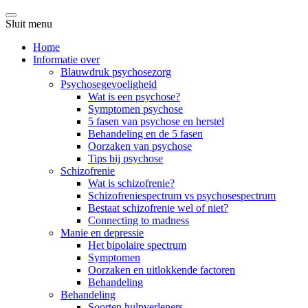
Sluit menu
Home
Informatie over
Blauwdruk psychosezorg
Psychosegevoeligheid
Wat is een psychose?
Symptomen psychose
5 fasen van psychose en herstel
Behandeling en de 5 fasen
Oorzaken van psychose
Tips bij psychose
Schizofrenie
Wat is schizofrenie?
Schizofreniespectrum vs psychosespectrum
Bestaat schizofrenie wel of niet?
Connecting to madness
Manie en depressie
Het bipolaire spectrum
Symptomen
Oorzaken en uitlokkende factoren
Behandeling
Behandeling
Soorten hulpverleners