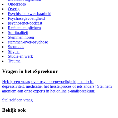
Onderzoek
Overig
Psychische kwetsbaarheid
Psychosegevoeligheid
psychosenet-podcast
Rechten en plichten
Spiritualiteit
Stemmen horen
stemmen-over-psychose
Steun ons
Stigma
Studie en werk
Trauma
Vragen in het eSpreekuur
Heb je een vraag over psychosegevoeligheid, manisch-
depressiviteit, medicatie, het herstelproces of iets anders? Stel hem
anoniem aan onze experts in het online e-mailspreekuur.
Stel zelf een vraag
Bekijk ook