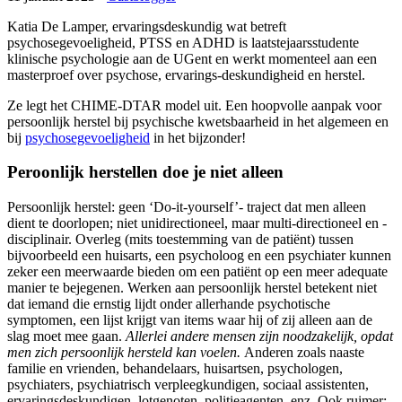
Katia De Lamper, ervaringsdeskundig wat betreft
psychosegevoeligheid, PTSS en ADHD is laatstejaarsstudente
klinische psychologie aan de UGent en werkt momenteel aan een
masterproef over psychose, ervarings-deskundigheid en herstel.
Ze legt het CHIME-DTAR model uit. Een hoopvolle aanpak voor
persoonlijk herstel bij psychische kwetsbaarheid in het algemeen en
bij
psychosegevoeligheid
in het bijzonder!
Peroonlijk herstellen doe je niet alleen
Persoonlijk herstel: geen ‘Do-it-yourself’- traject dat men alleen
dient te doorlopen; niet unidirectioneel, maar multi-directioneel en -
disciplinair. Overleg (mits toestemming van de patiënt) tussen
bijvoorbeeld een huisarts, een psycholoog en een psychiater kunnen
zeker een meerwaarde bieden om een patiënt op een meer adequate
manier te bejegenen. Werken aan persoonlijk herstel betekent niet
dat iemand die ernstig lijdt onder allerhande psychotische
symptomen, een lijst krijgt van items waar hij of zij alleen aan de
slag moet mee gaan.
Allerlei andere mensen zijn noodzakelijk, opdat
men zich persoonlijk hersteld kan voelen.
Anderen zoals naaste
familie en vrienden, behandelaars, huisartsen, psychologen,
psychiaters, psychiatrisch verpleegkundigen, sociaal assistenten,
ervaringsdeskundigen, lotgenoten, politieagenten, enz. Ook ruimer: