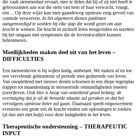
die vaak stemmenlast ervaart, mee te delen dat hij of zij niet hoeft te
gehoorzamen aan wat die stem van hem of haar verwacht, vraagt,
eist… Op deze wijze kan men gaandeweg opnieuw enig gevoel van
controle verwerven.
In het algemeen dienen patiënten
aangemoedigd te worden bij elke stap die wordt gezet om aan
kracht te winnen
. De kracht in zichzelf leren terugvinden en inzetten
bij het omgaan met symptomen die de levenskwaliteit kunnen
belemmeren.
Moeilijkheden maken deel uit van het leven –
DIFFICULTIES
Een mensenleven is bij wijlen lastig, ambetant. We maken af en toe
een vervelende gebeurtenis of periode mee gedurende ons leven.
Van onoplettend met nieuwe denim schoenen in een diepe regenplas
trappen tot maandenlang in stresserende omstandigheden moeten
(over)leven.
Ook hier is hoop van ontzettend groot belang; de
overtuiging dat je uit de benarde situatie zal geraken en dat het
vervolgens opnieuw beter zal gaan.
Daarnaast speelt empowerment
eveneens een grote rol; de kracht vinden om oplossingen te zoeken
(al dan niet met hulp) voor deze lastigheden in het leven.
Therapeutische ondersteuning – THERAPEUTIC
INPUT