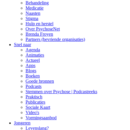
Behandeling
Medicatie
Naasten
Stigma
Hulp en herstel
Over PsychoseNet
Brenda Froyen
Partners (bevriende organisaties)
Snel naar
Agenda
Animaties
Actueel
Apps
Blogs
Boeken
Goede bronnen
Podcasts
Stemmen over Psychose | Podcastreeks
Praktisch
Publicaties
Sociale Kaart
Video's
Vormingsaanbod
Jongeren
Levenslang?