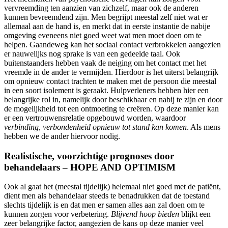
vervreemding ten aanzien van zichzelf, maar ook de anderen
kunnen bevreemdend zijn. Men begrijpt meestal zelf niet wat er
allemaal aan de hand is, en merkt dat in eerste instantie de nabije
omgeving eveneens niet goed weet wat men moet doen om te
helpen. Gaandeweg kan het sociaal contact verbrokkelen aangezien
er nauwelijks nog sprake is van een gedeelde taal. Ook
buitenstaanders hebben vaak de neiging om het contact met het
vreemde in de ander te vermijden. Hierdoor is het uiterst belangrijk
om opnieuw contact trachten te maken met de persoon die meestal
in een soort isolement is geraakt. Hulpverleners hebben hier een
belangrijke rol in, namelijk door beschikbaar en nabij te zijn en door
de mogelijkheid tot een ontmoeting te creëren. Op deze manier kan
er een vertrouwensrelatie opgebouwd worden, waardoor
verbinding, verbondenheid opnieuw tot stand kan komen
. Als mens
hebben we de ander hiervoor nodig.
Realistische, voorzichtige prognoses door
behandelaars – HOPE AND OPTIMISM
Ook al gaat het (meestal tijdelijk) helemaal niet goed met de patiënt,
dient men als behandelaar steeds te benadrukken dat de toestand
slechts tijdelijk is en dat men er samen alles aan zal doen om te
kunnen zorgen voor verbetering.
Blijvend hoop bieden
blijkt een
zeer belangrijke factor, aangezien de kans op deze manier veel