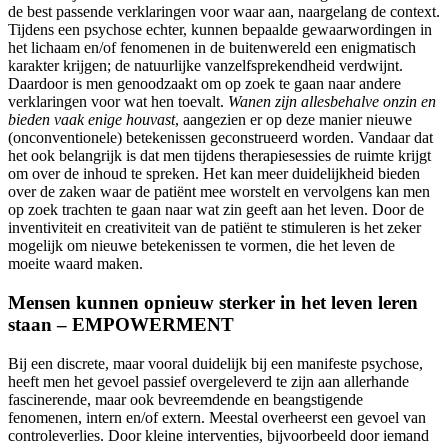
de best passende verklaringen voor waar aan, naargelang de context.
Tijdens een psychose echter, kunnen bepaalde gewaarwordingen in
het lichaam en/of fenomenen in de buitenwereld een enigmatisch
karakter krijgen; de natuurlijke vanzelfsprekendheid verdwijnt.
Daardoor is men genoodzaakt om op zoek te gaan naar andere
verklaringen voor wat hen toevalt.
Wanen zijn allesbehalve onzin en
bieden vaak enige houvast
, aangezien er op deze manier nieuwe
(onconventionele) betekenissen geconstrueerd worden. Vandaar dat
het ook belangrijk is dat men tijdens therapiesessies de ruimte krijgt
om over de inhoud te spreken. Het kan meer duidelijkheid bieden
over de zaken waar de patiënt mee worstelt en vervolgens kan men
op zoek trachten te gaan naar wat zin geeft aan het leven. Door de
inventiviteit en creativiteit van de patiënt te stimuleren is het zeker
mogelijk om nieuwe betekenissen te vormen, die het leven de
moeite waard maken.
Mensen kunnen opnieuw sterker in het leven leren
staan – EMPOWERMENT
Bij een discrete, maar vooral duidelijk bij een manifeste psychose,
heeft men het gevoel passief overgeleverd te zijn aan allerhande
fascinerende, maar ook bevreemdende en beangstigende
fenomenen, intern en/of extern. Meestal overheerst een gevoel van
controleverlies. Door kleine interventies, bijvoorbeeld door iemand