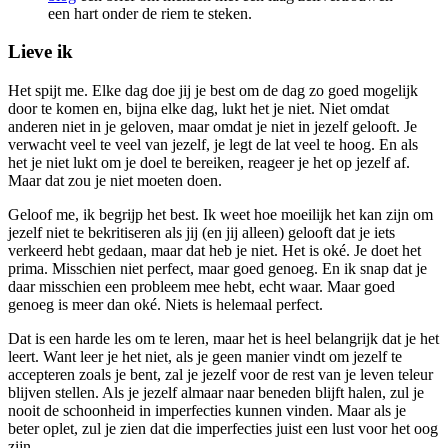
een hart onder de riem te steken.
Lieve ik
Het spijt me. Elke dag doe jij je best om de dag zo goed mogelijk
door te komen en, bijna elke dag, lukt het je niet. Niet omdat
anderen niet in je geloven, maar omdat je niet in jezelf gelooft. Je
verwacht veel te veel van jezelf, je legt de lat veel te hoog. En als
het je niet lukt om je doel te bereiken, reageer je het op jezelf af.
Maar dat zou je niet moeten doen.
Geloof me, ik begrijp het best. Ik weet hoe moeilijk het kan zijn om
jezelf niet te bekritiseren als jij (en jij alleen) gelooft dat je iets
verkeerd hebt gedaan, maar dat heb je niet. Het is oké. Je doet het
prima. Misschien niet perfect, maar goed genoeg. En ik snap dat je
daar misschien een probleem mee hebt, echt waar. Maar goed
genoeg is meer dan oké. Niets is helemaal perfect.
Dat is een harde les om te leren, maar het is heel belangrijk dat je het
leert. Want leer je het niet, als je geen manier vindt om jezelf te
accepteren zoals je bent, zal je jezelf voor de rest van je leven teleur
blijven stellen. Als je jezelf almaar naar beneden blijft halen, zul je
nooit de schoonheid in imperfecties kunnen vinden. Maar als je
beter oplet, zul je zien dat die imperfecties juist een lust voor het oog
zijn.