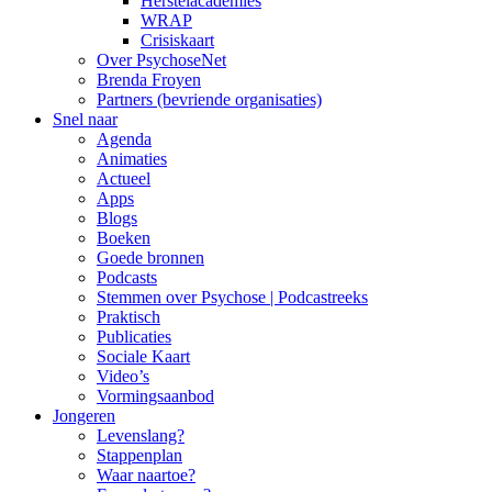
Herstelacademies
WRAP
Crisiskaart
Over PsychoseNet
Brenda Froyen
Partners (bevriende organisaties)
Snel naar
Agenda
Animaties
Actueel
Apps
Blogs
Boeken
Goede bronnen
Podcasts
Stemmen over Psychose | Podcastreeks
Praktisch
Publicaties
Sociale Kaart
Video’s
Vormingsaanbod
Jongeren
Levenslang?
Stappenplan
Waar naartoe?