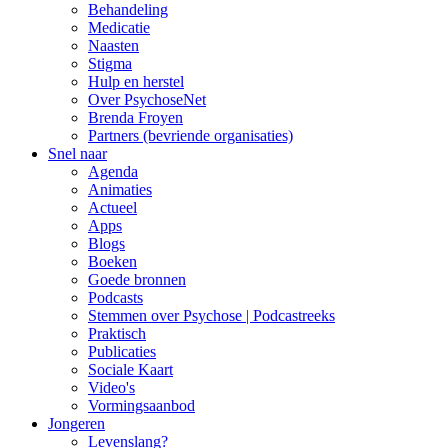
Behandeling
Medicatie
Naasten
Stigma
Hulp en herstel
Over PsychoseNet
Brenda Froyen
Partners (bevriende organisaties)
Snel naar
Agenda
Animaties
Actueel
Apps
Blogs
Boeken
Goede bronnen
Podcasts
Stemmen over Psychose | Podcastreeks
Praktisch
Publicaties
Sociale Kaart
Video's
Vormingsaanbod
Jongeren
Levenslang?