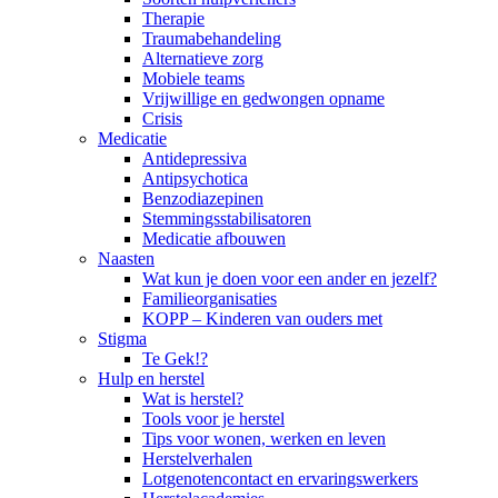
Therapie
Traumabehandeling
Alternatieve zorg
Mobiele teams
Vrijwillige en gedwongen opname
Crisis
Medicatie
Antidepressiva
Antipsychotica
Benzodiazepinen
Stemmingsstabilisatoren
Medicatie afbouwen
Naasten
Wat kun je doen voor een ander en jezelf?
Familieorganisaties
KOPP – Kinderen van ouders met
Stigma
Te Gek!?
Hulp en herstel
Wat is herstel?
Tools voor je herstel
Tips voor wonen, werken en leven
Herstelverhalen
Lotgenotencontact en ervaringswerkers