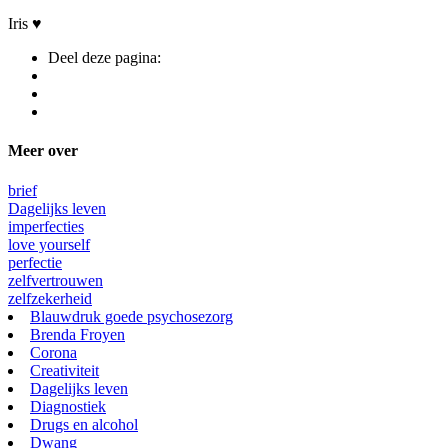
Iris ♥
Deel deze pagina:
Meer over
brief
Dagelijks leven
imperfecties
love yourself
perfectie
zelfvertrouwen
zelfzekerheid
Blauwdruk goede psychosezorg
Brenda Froyen
Corona
Creativiteit
Dagelijks leven
Diagnostiek
Drugs en alcohol
Dwang