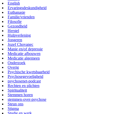
English
Ervaringsdeskundigheid
Euthanasie
Familie/vrienden
Filosofie
Gezondheid
Herstel
Hulpverlening
Jongeren
Jozef Chovanec
Manie en/of depressie
Medicatie afbouwen
Medicatie algemeen
Onderzoek
Overig
Psychische kwetsbaarheid
Psychosegevoeligheid
psychosenet-podcast
Rechten en plichten
Spiritualiteit
Stemmen horen
stemmen-over-psychose
Steun ons
Stigma
Studie en werk