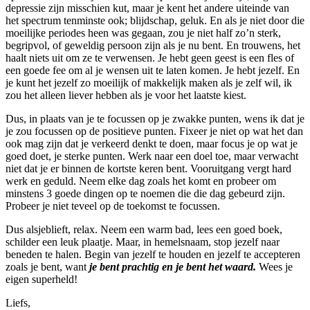
depressie zijn misschien kut, maar je kent het andere uiteinde van
het spectrum tenminste ook; blijdschap, geluk. En als je niet door die
moeilijke periodes heen was gegaan, zou je niet half zo’n sterk,
begripvol, of geweldig persoon zijn als je nu bent. En trouwens, het
haalt niets uit om ze te verwensen. Je hebt geen geest is een fles of
een goede fee om al je wensen uit te laten komen. Je hebt jezelf. En
je kunt het jezelf zo moeilijk of makkelijk maken als je zelf wil, ik
zou het alleen liever hebben als je voor het laatste kiest.
Dus, in plaats van je te focussen op je zwakke punten, wens ik dat je
je zou focussen op de positieve punten. Fixeer je niet op wat het dan
ook mag zijn dat je verkeerd denkt te doen, maar focus je op wat je
goed doet, je sterke punten. Werk naar een doel toe, maar verwacht
niet dat je er binnen de kortste keren bent. Vooruitgang vergt hard
werk en geduld. Neem elke dag zoals het komt en probeer om
minstens 3 goede dingen op te noemen die die dag gebeurd zijn.
Probeer je niet teveel op de toekomst te focussen.
Dus alsjeblieft, relax. Neem een warm bad, lees een goed boek,
schilder een leuk plaatje. Maar, in hemelsnaam, stop jezelf naar
beneden te halen. Begin van jezelf te houden en jezelf te accepteren
zoals je bent, want
je bent prachtig en je bent het waard.
Wees je
eigen superheld!
Liefs,