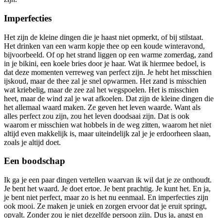
Imperfecties
Het zijn de kleine dingen die je haast niet opmerkt, of bij stilstaat.
Het drinken van een warm kopje thee op een koude winteravond,
bijvoorbeeld. Of op het strand liggen op een warme zomerdag, zand
in je bikini, een koele bries door je haar. Wat ik hiermee bedoel, is
dat deze momenten verreweg van perfect zijn. Je hebt het misschien
ijskoud, maar de thee zal je snel opwarmen. Het zand is misschien
wat kriebelig, maar de zee zal het wegspoelen. Het is misschien
heet, maar de wind zal je wat afkoelen. Dat zijn de kleine dingen die
het allemaal waard maken. Ze geven het leven waarde. Want als
alles perfect zou zijn, zou het leven doodsaai zijn. Dat is ook
waarom er misschien wat hobbels in de weg zitten, waarom het niet
altijd even makkelijk is, maar uiteindelijk zal je je erdoorheen slaan,
zoals je altijd doet.
Een boodschap
Ik ga je een paar dingen vertellen waarvan ik wil dat je ze onthoudt.
Je bent het waard. Je doet ertoe. Je bent prachtig. Je kunt het. En ja,
je bent niet perfect, maar zo is het nu eenmaal. En imperfecties zijn
ook mooi. Ze maken je uniek en zorgen ervoor dat je eruit springt,
opvalt. Zonder zou je niet dezelfde persoon zijn. Dus ja, angst en