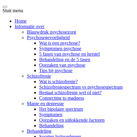
Sluit menu
Home
Informatie over
Blauwdruk psychosezorg
Psychosegevoeligheid
Wat is een psychose?
Symptomen psychose
5 fasen van psychose en herstel
Behandeling en de 5 fasen
Oorzaken van psychose
Tips bij psychose
Schizofrenie
Wat is schizofrenie?
Schizofreniespectrum vs psychosespectrum
Bestaat schizofrenie wel of niet?
Connecting to madness
Manie en depressie
Het bipolaire spectrum
Symptomen
Oorzaken en uitlokkende factoren
Behandeling
Behandeling
Soorten hulpverleners