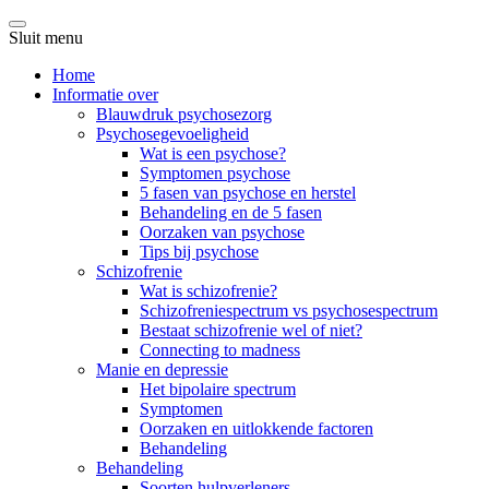
Sluit menu
Home
Informatie over
Blauwdruk psychosezorg
Psychosegevoeligheid
Wat is een psychose?
Symptomen psychose
5 fasen van psychose en herstel
Behandeling en de 5 fasen
Oorzaken van psychose
Tips bij psychose
Schizofrenie
Wat is schizofrenie?
Schizofreniespectrum vs psychosespectrum
Bestaat schizofrenie wel of niet?
Connecting to madness
Manie en depressie
Het bipolaire spectrum
Symptomen
Oorzaken en uitlokkende factoren
Behandeling
Behandeling
Soorten hulpverleners