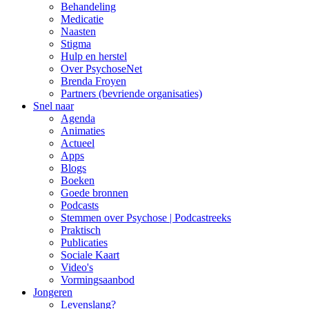
Behandeling
Medicatie
Naasten
Stigma
Hulp en herstel
Over PsychoseNet
Brenda Froyen
Partners (bevriende organisaties)
Snel naar
Agenda
Animaties
Actueel
Apps
Blogs
Boeken
Goede bronnen
Podcasts
Stemmen over Psychose | Podcastreeks
Praktisch
Publicaties
Sociale Kaart
Video's
Vormingsaanbod
Jongeren
Levenslang?