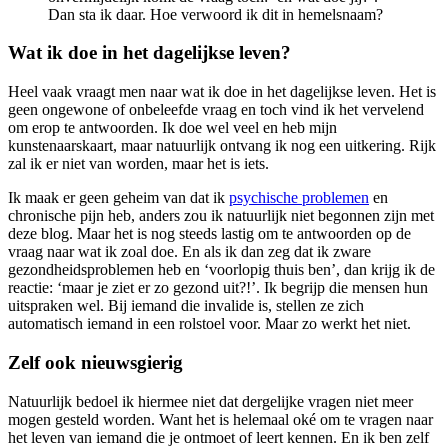
Dan sta ik daar. Hoe verwoord ik dit in hemelsnaam?
Wat ik doe in het dagelijkse leven?
Heel vaak vraagt men naar wat ik doe in het dagelijkse leven. Het is
geen ongewone of onbeleefde vraag en toch vind ik het vervelend
om erop te antwoorden. Ik doe wel veel en heb mijn
kunstenaarskaart, maar natuurlijk ontvang ik nog een uitkering. Rijk
zal ik er niet van worden, maar het is iets.
Ik maak er geen geheim van dat ik
psychische problemen
en
chronische pijn heb, anders zou ik natuurlijk niet begonnen zijn met
deze blog. Maar het is nog steeds lastig om te antwoorden op de
vraag naar wat ik zoal doe. En als ik dan zeg dat ik zware
gezondheidsproblemen heb en ‘voorlopig thuis ben’, dan krijg ik de
reactie: ‘maar je ziet er zo gezond uit?!’. Ik begrijp die mensen hun
uitspraken wel. Bij iemand die invalide is, stellen ze zich
automatisch iemand in een rolstoel voor. Maar zo werkt het niet.
Zelf ook nieuwsgierig
Natuurlijk bedoel ik hiermee niet dat dergelijke vragen niet meer
mogen gesteld worden. Want het is helemaal oké om te vragen naar
het leven van iemand die je ontmoet of leert kennen. En ik ben zelf