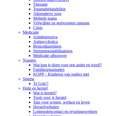
Therapie
Traumabehandeling
Alternatieve zorg
Mobiele teams
Vrijwillige en gedwongen opname
Crisis
Medicatie
Antidepressiva
Antipsychotica
Benzodiazepinen
Stemmingsstabilisatoren
Medicatie afbouwen
Naasten
Wat kun je doen voor een ander en jezelf?
Familieorganisaties
KOPP – Kinderen van ouders met
Stigma
Te Gek!?
Hulp en herstel
Wat is herstel?
Tools voor je herstel
Tips voor wonen, werken en leven
Herstelverhalen
Lotgenotencontact en ervaringswerkers