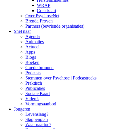
Herstelacademies
WRAP
Crisiskaart
Over PsychoseNet
Brenda Froyen
Partners (bevriende organisaties)
Snel naar
Agenda
Animaties
Actueel
Apps
Blogs
Boeken
Goede bronnen
Podcasts
Stemmen over Psychose | Podcastreeks
Praktisch
Publicaties
Sociale Kaart
Video’s
Vormingsaanbod
Jongeren
Levenslang?
Stappenplan
Waar naartoe?