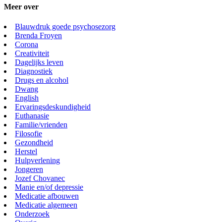
Meer over
Blauwdruk goede psychosezorg
Brenda Froyen
Corona
Creativiteit
Dagelijks leven
Diagnostiek
Drugs en alcohol
Dwang
English
Ervaringsdeskundigheid
Euthanasie
Familie/vrienden
Filosofie
Gezondheid
Herstel
Hulpverlening
Jongeren
Jozef Chovanec
Manie en/of depressie
Medicatie afbouwen
Medicatie algemeen
Onderzoek