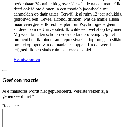
herkenbaar. Vooral je blog over ‘de schade na een manie’ Ik
deed ook idiote dingen in een manie bijvoorbeeld mij
aanmelden op datingsites. Terwijl ik al ruim 12 jaar gelukkig
getrouwd ben. Teveel alcohol drinken, wat de manie alleen
maar verergerde. Ik had het plan om Psychologie te gaan
studeren aan de Universiteit. Ik wilde een webshop beginnen.
Mij weer bij laten scholen voor de kinderopvang. Op het
moment ben ik minder antidepressiva Citalopram gaan slikken
om het oplopen van de manie te stoppen. En dat werkt
erfgoed. Ik ben sinds ruim een week stabiel.
Beantwoorden
Geef een reactie
Je e-mailadres wordt niet gepubliceerd.
Vereiste velden zijn
gemarkeerd met
*
Reactie
*