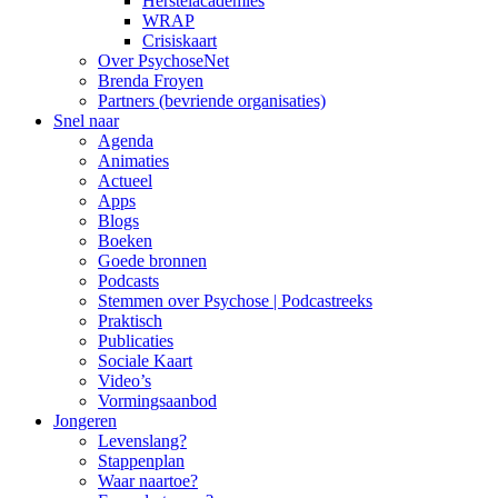
Herstelacademies
WRAP
Crisiskaart
Over PsychoseNet
Brenda Froyen
Partners (bevriende organisaties)
Snel naar
Agenda
Animaties
Actueel
Apps
Blogs
Boeken
Goede bronnen
Podcasts
Stemmen over Psychose | Podcastreeks
Praktisch
Publicaties
Sociale Kaart
Video’s
Vormingsaanbod
Jongeren
Levenslang?
Stappenplan
Waar naartoe?