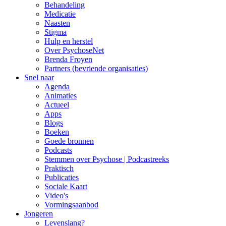
Behandeling
Medicatie
Naasten
Stigma
Hulp en herstel
Over PsychoseNet
Brenda Froyen
Partners (bevriende organisaties)
Snel naar
Agenda
Animaties
Actueel
Apps
Blogs
Boeken
Goede bronnen
Podcasts
Stemmen over Psychose | Podcastreeks
Praktisch
Publicaties
Sociale Kaart
Video's
Vormingsaanbod
Jongeren
Levenslang?