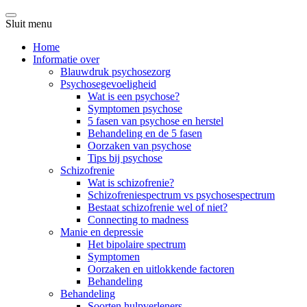
Sluit menu
Home
Informatie over
Blauwdruk psychosezorg
Psychosegevoeligheid
Wat is een psychose?
Symptomen psychose
5 fasen van psychose en herstel
Behandeling en de 5 fasen
Oorzaken van psychose
Tips bij psychose
Schizofrenie
Wat is schizofrenie?
Schizofreniespectrum vs psychosespectrum
Bestaat schizofrenie wel of niet?
Connecting to madness
Manie en depressie
Het bipolaire spectrum
Symptomen
Oorzaken en uitlokkende factoren
Behandeling
Behandeling
Soorten hulpverleners