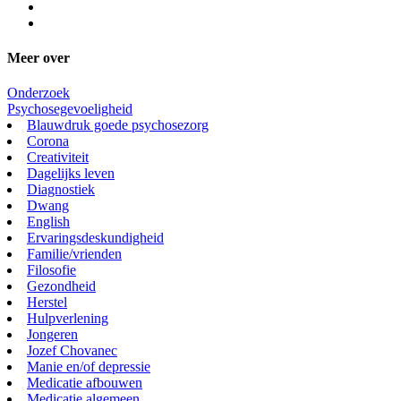
Meer over
Onderzoek
Psychosegevoeligheid
Blauwdruk goede psychosezorg
Corona
Creativiteit
Dagelijks leven
Diagnostiek
Dwang
English
Ervaringsdeskundigheid
Familie/vrienden
Filosofie
Gezondheid
Herstel
Hulpverlening
Jongeren
Jozef Chovanec
Manie en/of depressie
Medicatie afbouwen
Medicatie algemeen