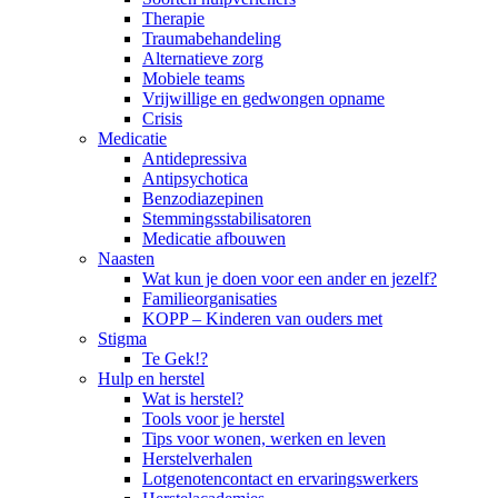
Therapie
Traumabehandeling
Alternatieve zorg
Mobiele teams
Vrijwillige en gedwongen opname
Crisis
Medicatie
Antidepressiva
Antipsychotica
Benzodiazepinen
Stemmingsstabilisatoren
Medicatie afbouwen
Naasten
Wat kun je doen voor een ander en jezelf?
Familieorganisaties
KOPP – Kinderen van ouders met
Stigma
Te Gek!?
Hulp en herstel
Wat is herstel?
Tools voor je herstel
Tips voor wonen, werken en leven
Herstelverhalen
Lotgenotencontact en ervaringswerkers