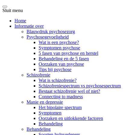
Sluit menu
Home
Informatie over
Blauwdruk psychosezorg
Psychosegevoeligheid
Wat is een psychose?
Symptomen psychose
5 fasen van psychose en herstel
Behandeling en de 5 fasen
Oorzaken van psychose
Tips bij psychose
Schizofrenie
Wat is schizofrenie?
Schizofreniespectrum vs psychosespectrum
Bestaat schizofrenie wel of niet?
Connecting to madness
Manie en depressie
Het bipolaire spectrum
Symptomen
Oorzaken en uitlokkende factoren
Behandeling
Behandeling
Soorten hulpverleners