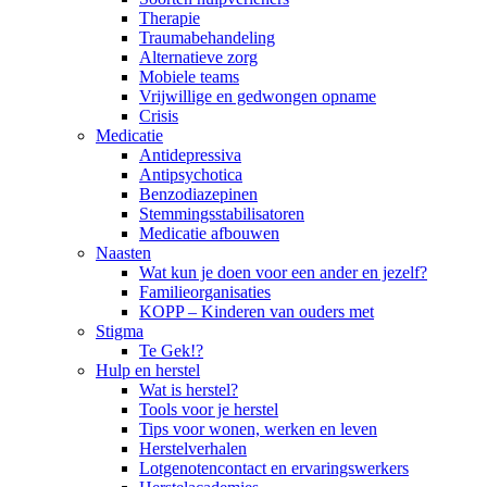
Therapie
Traumabehandeling
Alternatieve zorg
Mobiele teams
Vrijwillige en gedwongen opname
Crisis
Medicatie
Antidepressiva
Antipsychotica
Benzodiazepinen
Stemmingsstabilisatoren
Medicatie afbouwen
Naasten
Wat kun je doen voor een ander en jezelf?
Familieorganisaties
KOPP – Kinderen van ouders met
Stigma
Te Gek!?
Hulp en herstel
Wat is herstel?
Tools voor je herstel
Tips voor wonen, werken en leven
Herstelverhalen
Lotgenotencontact en ervaringswerkers