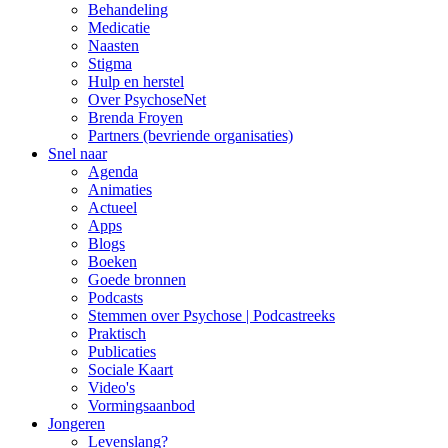
Behandeling
Medicatie
Naasten
Stigma
Hulp en herstel
Over PsychoseNet
Brenda Froyen
Partners (bevriende organisaties)
Snel naar
Agenda
Animaties
Actueel
Apps
Blogs
Boeken
Goede bronnen
Podcasts
Stemmen over Psychose | Podcastreeks
Praktisch
Publicaties
Sociale Kaart
Video's
Vormingsaanbod
Jongeren
Levenslang?