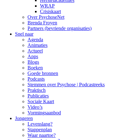
Herstelacademies
WRAP
Crisiskaart
Over PsychoseNet
Brenda Froyen
Partners (bevriende organisaties)
Snel naar
Agenda
Animaties
Actueel
Apps
Blogs
Boeken
Goede bronnen
Podcasts
Stemmen over Psychose | Podcastreeks
Praktisch
Publicaties
Sociale Kaart
Video’s
Vormingsaanbod
Jongeren
Levenslang?
Stappenplan
Waar naartoe?