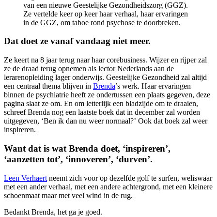
van een nieuwe Geestelijke Gezondheidszorg (GGZ).
Ze vertelde keer op keer haar verhaal, haar ervaringen
in de GGZ, om taboe rond psychose te doorbreken.
Dat doet ze vanaf vandaag niet meer.
Ze keert na 8 jaar terug naar haar corebusiness. Wijzer en rijper zal
ze de draad terug opnemen als lector Nederlands aan de
lerarenopleiding lager onderwijs. Geestelijke Gezondheid zal altijd
een centraal thema blijven in
Brenda
’s werk. Haar ervaringen
binnen de psychiatrie heeft ze ondertussen een plaats gegeven, deze
pagina slaat ze om. En om letterlijk een bladzijde om te draaien,
schreef Brenda nog een laatste boek dat in december zal worden
uitgegeven, ‘Ben ik dan nu weer normaal?’ Ook dat boek zal weer
inspireren.
Want dat is wat Brenda doet, ‘inspireren’,
‘aanzetten tot’, ‘innoveren’, ‘durven’.
Leen Verhaert
neemt zich voor op dezelfde golf te surfen, weliswaar
met een ander verhaal, met een andere achtergrond, met een kleinere
schoenmaat maar met veel wind in de rug.
Bedankt Brenda, het ga je goed.