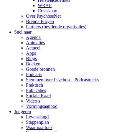
Herstelacademies
WRAP
Crisiskaart
Over PsychoseNet
Brenda Froyen
Partners (bevriende organisaties)
Snel naar
Agenda
Animaties
Actueel
Apps
Blogs
Boeken
Goede bronnen
Podcasts
Stemmen over Psychose | Podcastreeks
Praktisch
Publicaties
Sociale Kaart
Video’s
Vormingsaanbod
Jongeren
Levenslang?
Stappenplan
Waar naartoe?