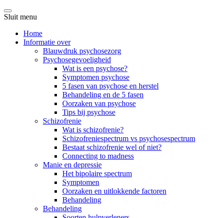
Sluit menu
Home
Informatie over
Blauwdruk psychosezorg
Psychosegevoeligheid
Wat is een psychose?
Symptomen psychose
5 fasen van psychose en herstel
Behandeling en de 5 fasen
Oorzaken van psychose
Tips bij psychose
Schizofrenie
Wat is schizofrenie?
Schizofreniespectrum vs psychosespectrum
Bestaat schizofrenie wel of niet?
Connecting to madness
Manie en depressie
Het bipolaire spectrum
Symptomen
Oorzaken en uitlokkende factoren
Behandeling
Behandeling
Soorten hulpverleners