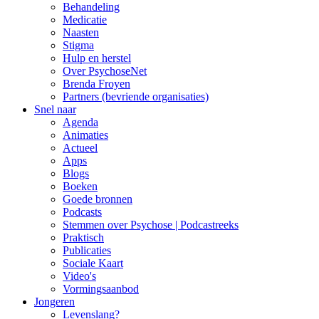
Behandeling
Medicatie
Naasten
Stigma
Hulp en herstel
Over PsychoseNet
Brenda Froyen
Partners (bevriende organisaties)
Snel naar
Agenda
Animaties
Actueel
Apps
Blogs
Boeken
Goede bronnen
Podcasts
Stemmen over Psychose | Podcastreeks
Praktisch
Publicaties
Sociale Kaart
Video's
Vormingsaanbod
Jongeren
Levenslang?