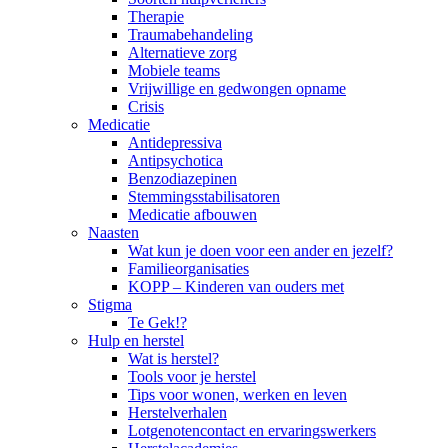
Therapie
Traumabehandeling
Alternatieve zorg
Mobiele teams
Vrijwillige en gedwongen opname
Crisis
Medicatie
Antidepressiva
Antipsychotica
Benzodiazepinen
Stemmingsstabilisatoren
Medicatie afbouwen
Naasten
Wat kun je doen voor een ander en jezelf?
Familieorganisaties
KOPP – Kinderen van ouders met
Stigma
Te Gek!?
Hulp en herstel
Wat is herstel?
Tools voor je herstel
Tips voor wonen, werken en leven
Herstelverhalen
Lotgenotencontact en ervaringswerkers