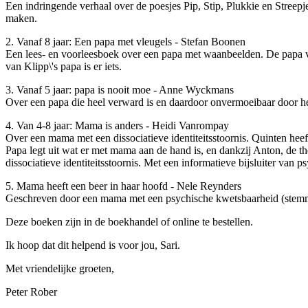
Een indringende verhaal over de poesjes Pip, Stip, Plukkie en Stree
maken.
2. Vanaf 8 jaar: Een papa met vleugels - Stefan Boonen
Een lees- en voorleesboek over een papa met waanbeelden. De papa v
van Klipp\'s papa is er iets.
3. Vanaf 5 jaar: papa is nooit moe - Anne Wyckmans
Over een papa die heel verward is en daardoor onvermoeibaar door het
4. Van 4-8 jaar: Mama is anders - Heidi Vanrompay
Over een mama met een dissociatieve identiteitsstoornis. Quinten heeft
Papa legt uit wat er met mama aan de hand is, en dankzij Anton, de t
dissociatieve identiteitsstoornis. Met een informatieve bijsluiter van 
5. Mama heeft een beer in haar hoofd - Nele Reynders
Geschreven door een mama met een psychische kwetsbaarheid (stemmen
Deze boeken zijn in de boekhandel of online te bestellen.
Ik hoop dat dit helpend is voor jou, Sari.
Met vriendelijke groeten,
Peter Rober