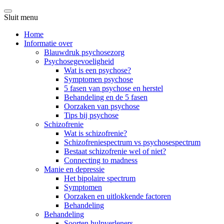
Sluit menu
Home
Informatie over
Blauwdruk psychosezorg
Psychosegevoeligheid
Wat is een psychose?
Symptomen psychose
5 fasen van psychose en herstel
Behandeling en de 5 fasen
Oorzaken van psychose
Tips bij psychose
Schizofrenie
Wat is schizofrenie?
Schizofreniespectrum vs psychosespectrum
Bestaat schizofrenie wel of niet?
Connecting to madness
Manie en depressie
Het bipolaire spectrum
Symptomen
Oorzaken en uitlokkende factoren
Behandeling
Behandeling
Soorten hulpverleners