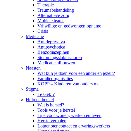
Therapie
Traumabehandeling
Alternatieve zorg
Mobiele teams
Vrijwillige en gedwongen opname
Crisis
Medicatie
Antidepressiva
Antipsychotica
Benzodiazepinen
Stemmingsstabilisatoren
Medicatie afbouwen
Naasten
Wat kun je doen voor een ander en jezelf?
Familieorganisaties
KOPP – Kinderen van ouders met
Stigma
Te Gek!?
Hulp en herstel
Wat is herstel?
Tools voor je herstel
Tips voor wonen, werken en leven
Herstelverhalen
Lotgenotencontact en ervaringswerkers