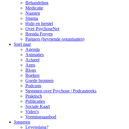
Behandeling
Medicatie
Naasten
Stigma
Hulp en herstel
Over PsychoseNet
Brenda Froyen
Partners (bevriende organisaties)
Snel naar
Agenda
Animaties
Actueel
Apps
Blogs
Boeken
Goede bronnen
Podcasts
Stemmen over Psychose | Podcastreeks
Praktisch
Publicaties
Sociale Kaart
Video's
Vormingsaanbod
Jongeren
Levenslang?