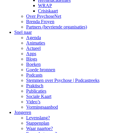
Herstelacademies
WRAP
Crisiskaart
Over PsychoseNet
Brenda Froyen
Partners (bevriende organisaties)
Snel naar
Agenda
Animaties
Actueel
Apps
Blogs
Boeken
Goede bronnen
Podcasts
Stemmen over Psychose | Podcastreeks
Praktisch
Publicaties
Sociale Kaart
Video’s
Vormingsaanbod
Jongeren
Levenslang?
Stappenplan
Waar naartoe?