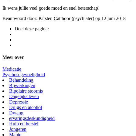
Ik wens jullie veel goede moed en snel beterschap!
Beantwoord door: Kirsten Catthoor (psychiater) op 12 juni 2018
Deel deze pagina:
Meer over
Medicatie
Psychosegevoeligheid
Behandeling
Bijwerkingen
Bipolaire stoornis
Dagelijks leven
Depressie
Drugs en alcohol
Dwang
ervaringsdeskundigheid
Hulp en herstel
Jongeren
Manie