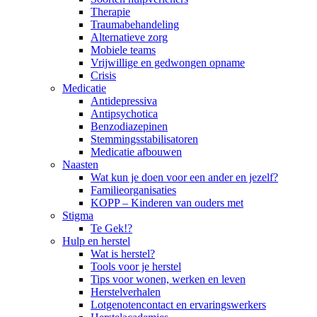
Therapie
Traumabehandeling
Alternatieve zorg
Mobiele teams
Vrijwillige en gedwongen opname
Crisis
Medicatie
Antidepressiva
Antipsychotica
Benzodiazepinen
Stemmingsstabilisatoren
Medicatie afbouwen
Naasten
Wat kun je doen voor een ander en jezelf?
Familieorganisaties
KOPP – Kinderen van ouders met
Stigma
Te Gek!?
Hulp en herstel
Wat is herstel?
Tools voor je herstel
Tips voor wonen, werken en leven
Herstelverhalen
Lotgenotencontact en ervaringswerkers