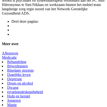
Jeroen is psychiater en systeemtherapeut verbonden aan het PC Sint-
Hiëronymus te Sint-Niklaas en werkzaam binnen het mobiel team
langdurige zorg regio noord van het Netwerk Geestelijke
Gezondheid ADS.
Deel deze pagina:
Meer over
Afbouwen
Medicatie
Behandeling
Bijwerkingen
Bipolaire stoornis
Dagelijks leven
Depressie
Drugs en alcohol
Dwang
ervaringsdeskundigheid
Hulp en herstel
Jongeren
Manie