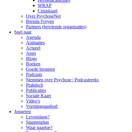
Herstelacademies
WRAP
Crisiskaart
Over PsychoseNet
Brenda Froyen
Partners (bevriende organisaties)
Snel naar
Agenda
Animaties
Actueel
Apps
Blogs
Boeken
Goede bronnen
Podcasts
Stemmen over Psychose | Podcastreeks
Praktisch
Publicaties
Sociale Kaart
Video’s
Vormingsaanbod
Jongeren
Levenslang?
Stappenplan
Waar naartoe?