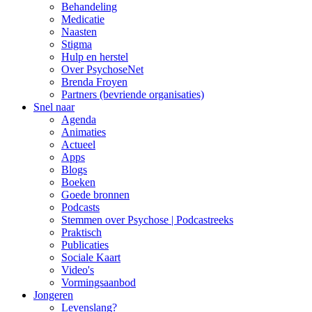
Behandeling
Medicatie
Naasten
Stigma
Hulp en herstel
Over PsychoseNet
Brenda Froyen
Partners (bevriende organisaties)
Snel naar
Agenda
Animaties
Actueel
Apps
Blogs
Boeken
Goede bronnen
Podcasts
Stemmen over Psychose | Podcastreeks
Praktisch
Publicaties
Sociale Kaart
Video's
Vormingsaanbod
Jongeren
Levenslang?