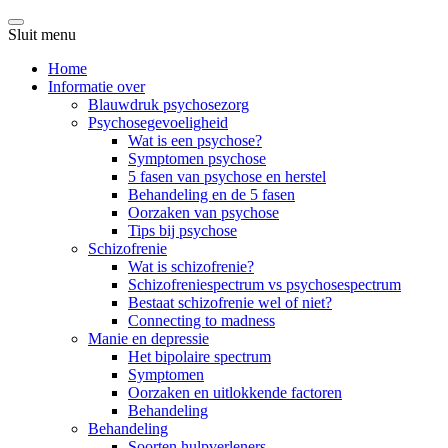
Sluit menu
Home
Informatie over
Blauwdruk psychosezorg
Psychosegevoeligheid
Wat is een psychose?
Symptomen psychose
5 fasen van psychose en herstel
Behandeling en de 5 fasen
Oorzaken van psychose
Tips bij psychose
Schizofrenie
Wat is schizofrenie?
Schizofreniespectrum vs psychosespectrum
Bestaat schizofrenie wel of niet?
Connecting to madness
Manie en depressie
Het bipolaire spectrum
Symptomen
Oorzaken en uitlokkende factoren
Behandeling
Behandeling
Soorten hulpverleners