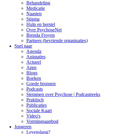
Behandeling
Medicatie
Naasten
Stigma
Hulp en herstel
Over PsychoseNet
Brenda Froyen
Partners (bevriende organisaties)
Snel naar
Agenda
Animaties
Actueel
Apps
Blogs
Boeken
Goede bronnen
Podcasts
Stemmen over Psychose | Podcastreeks
Praktisch
Publicaties
Sociale Kaart
Video's
Vormingsaanbod
Jongeren
Levenslang?