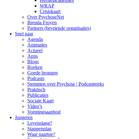
Herstelacademies
WRAP
Crisiskaart
Over PsychoseNet
Brenda Froyen
Partners (bevriende organisaties)
Snel naar
Agenda
Animaties
Actueel
Apps
Blogs
Boeken
Goede bronnen
Podcasts
Stemmen over Psychose | Podcastreeks
Praktisch
Publicaties
Sociale Kaart
Video’s
Vormingsaanbod
Jongeren
Levenslang?
Stappenplan
Waar naartoe?