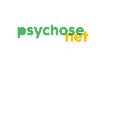
Contact
Heb je een vraag, een idee of feedback?
Laat het ons weten via het
contactformulier
.
Blog insturen
Wil je een blog schrijven voor PsychoseNet? Leuk!
Je kunt hem
hier
insturen.
Partner logo
Partner logo