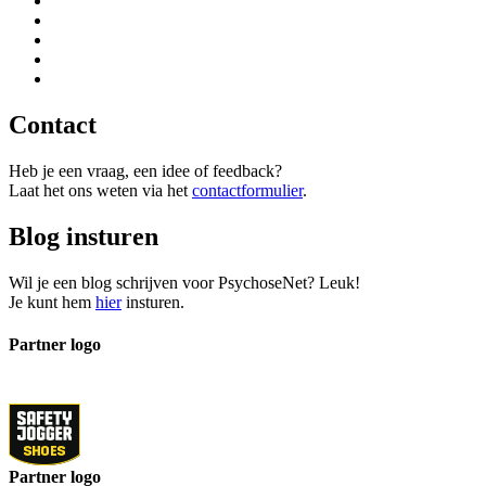
Herstelwandeling – Anderlecht
Wandel mee tijdens de wandeling van de Herstelacademie in
Anderlecht. Ontdek hoe beweging en mindfulness kunnen
bijdragen aan herstel.
Lees verder
Footer
Over PsychoseNet.be
Psychosenet.be
is een open, multideskundige eCommunity van
ervaringsdeskundigen, betrokkenen en professionals. Bekijk onze
privacyverklaring
.
De website is tot stand gekomen met steun van de
Social and Mental
Health Care Committee van de
Cortina-group
.
Volg ons