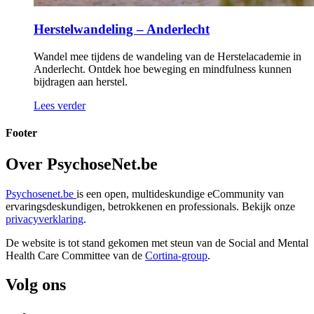
Het zachte anker
De taal van de terugkeer is een negendelige blogreeks van
gastblogger Katia De Lamper. Elke maand delen we een
nieuw deel op PsychoseNet. In deze reeks...
Lees verder