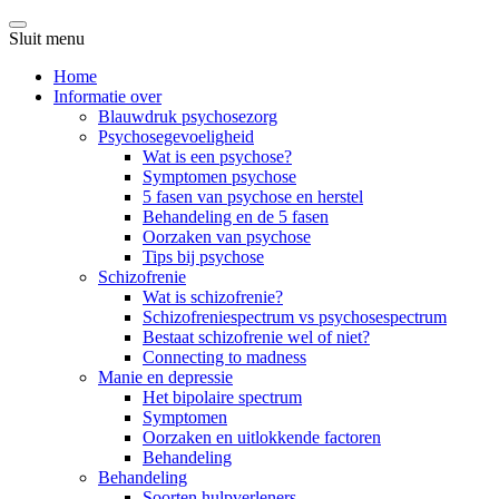
Sluit menu
Home
Informatie over
Blauwdruk psychosezorg
Psychosegevoeligheid
Wat is een psychose?
Symptomen psychose
5 fasen van psychose en herstel
Behandeling en de 5 fasen
Oorzaken van psychose
Tips bij psychose
Schizofrenie
Wat is schizofrenie?
Schizofreniespectrum vs psychosespectrum
Bestaat schizofrenie wel of niet?
Connecting to madness
Manie en depressie
Het bipolaire spectrum
Symptomen
Oorzaken en uitlokkende factoren
Behandeling
Behandeling
Soorten hulpverleners