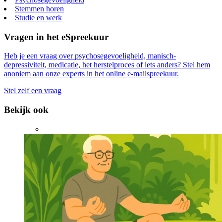
Meer over
Depressie
Behandeling
Bijwerkingen
Bipolaire stoornis
Dagelijks leven
Depressie
Drugs en alcohol
Dwang
ervaringsdeskundigheid
Hulp en herstel
Jongeren
Manie
Medicatie
Afbouwen
Naasten
Overig
Psychosegevoeligheid
Stemmen horen