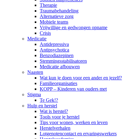
Therapie
Traumabehandeling
Alternatieve zorg
Mobiele teams
Vrijwillige en gedwongen opname
Crisis
Medicatie
Antidepressiva
Antipsychotica
Benzodiazepinen
Stemmingsstabilisatoren
Medicatie afbouwen
Naasten
Wat kun je doen voor een ander en jezelf?
Familieorganisaties
KOPP – Kinderen van ouders met
Stigma
Te Gek!?
Hulp en herstel
Wat is herstel?
Tools voor je herstel
Tips voor wonen, werken en leven
Herstelverhalen
Lotgenotencontact en ervaringswerkers