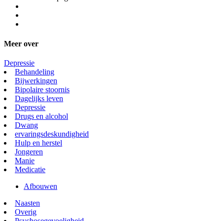
Kristiaan is psychiater op de Moeder & Baby unit in Zoersel en
expert in postpartum psychose. Hij volgde een opleiding tot
systeemtherapeut en was jarenlang actief als psychotherapeut binnen
de centra voor geestelijke gezondheidszorg. Kristiaan gelooft erg in
een psychiatrie met een menselijk gelaat. Zijn boek 'de intuïtie van
de psychiater' handelt over het goed afgestemd geraken in de
therapeutische relatie.
Deel deze pagina: