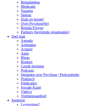
Behandeling
Medicatie
Naasten
Stigma
Hulp en herstel
Over PsychoseNet
Brenda Froyen
Partners (bevriende organisaties)
Snel naar
Agenda
Animaties
Actueel
Apps
Blogs
Boeken
Goede bronnen
Podcasts
Stemmen over Psychose | Podcastreeks
Praktisch
Publicaties
Sociale Kaart
Video's
Vormingsaanbod
Jongeren
Levenslang?