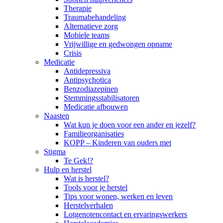
Therapie
Traumabehandeling
Alternatieve zorg
Mobiele teams
Vrijwillige en gedwongen opname
Crisis
Medicatie
Antidepressiva
Antipsychotica
Benzodiazepinen
Stemmingsstabilisatoren
Medicatie afbouwen
Naasten
Wat kun je doen voor een ander en jezelf?
Familieorganisaties
KOPP – Kinderen van ouders met
Stigma
Te Gek!?
Hulp en herstel
Wat is herstel?
Tools voor je herstel
Tips voor wonen, werken en leven
Herstelverhalen
Lotgenotencontact en ervaringswerkers