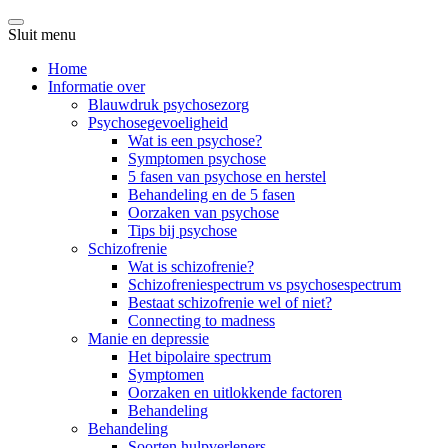
Sluit menu
Home
Informatie over
Blauwdruk psychosezorg
Psychosegevoeligheid
Wat is een psychose?
Symptomen psychose
5 fasen van psychose en herstel
Behandeling en de 5 fasen
Oorzaken van psychose
Tips bij psychose
Schizofrenie
Wat is schizofrenie?
Schizofreniespectrum vs psychosespectrum
Bestaat schizofrenie wel of niet?
Connecting to madness
Manie en depressie
Het bipolaire spectrum
Symptomen
Oorzaken en uitlokkende factoren
Behandeling
Behandeling
Soorten hulpverleners