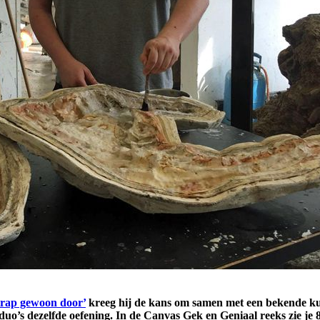
 trap gewoon door’
kreeg hij de kans om samen met een bekende kun
 dezelfde oefening. In de Canvas Gek en Geniaal reeks zie je 8 v