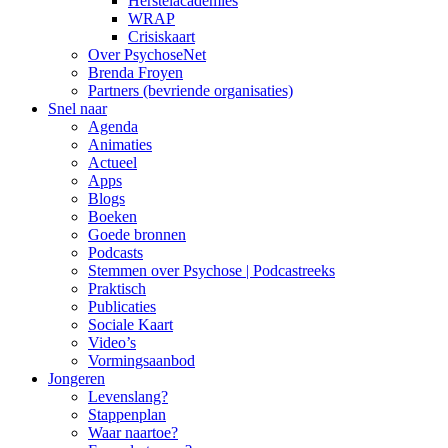
Herstelacademies
WRAP
Crisiskaart
Over PsychoseNet
Brenda Froyen
Partners (bevriende organisaties)
Snel naar
Agenda
Animaties
Actueel
Apps
Blogs
Boeken
Goede bronnen
Podcasts
Stemmen over Psychose | Podcastreeks
Praktisch
Publicaties
Sociale Kaart
Video’s
Vormingsaanbod
Jongeren
Levenslang?
Stappenplan
Waar naartoe?