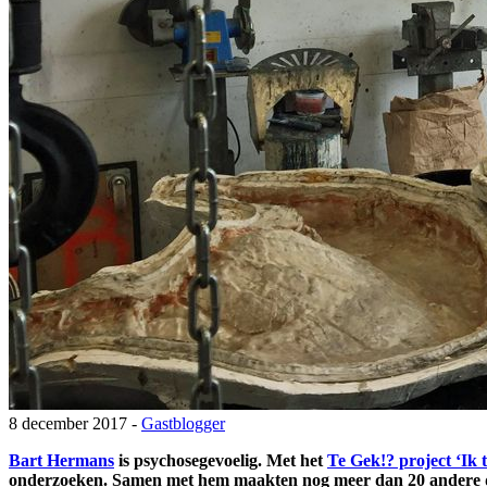
8 december 2017 -
Gastblogger
Bart Hermans
is psychosegevoelig. Met het
Te Gek!? project ‘Ik
onderzoeken. Samen met hem maakten nog meer dan 20 andere duo’s