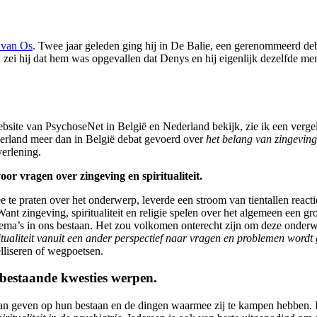
 van Os
. Twee jaar geleden ging hij in De Balie, een gerenommeerd d
, zei hij dat hem was opgevallen dat Denys en hij eigenlijk dezelfde 
ebsite van PsychoseNet in België en Nederland bekijk, zie ik een verge
erland meer dan in België debat gevoerd over
het belang van zingeving e
verlening.
r vragen over zingeving en spiritualiteit.
 praten over het onderwerp, leverde een stroom van tientallen reactie
ant zingeving, spiritualiteit en religie spelen over het algemeen een gr
 thema’s in ons bestaan. Het zou volkomen onterecht zijn om deze onderw
iritualiteit vanuit een ander perspectief naar vragen en problemen word
elliseren of wegpoetsen.
 bestaande kwesties werpen.
g kan geven op hun bestaan en de dingen waarmee zij te kampen hebben. 