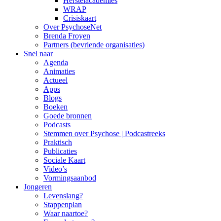
Herstelacademies
WRAP
Crisiskaart
Over PsychoseNet
Brenda Froyen
Partners (bevriende organisaties)
Snel naar
Agenda
Animaties
Actueel
Apps
Blogs
Boeken
Goede bronnen
Podcasts
Stemmen over Psychose | Podcastreeks
Praktisch
Publicaties
Sociale Kaart
Video’s
Vormingsaanbod
Jongeren
Levenslang?
Stappenplan
Waar naartoe?