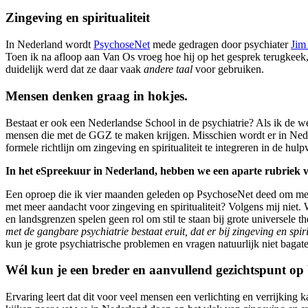
Zingeving en spiritualiteit
In Nederland wordt
PsychoseNet
mede gedragen door psychiater
Jim
Toen ik na afloop aan Van Os vroeg hoe hij op het gesprek terugkeek
duidelijk werd dat ze daar vaak
andere taal
voor gebruiken.
Mensen denken graag in hokjes.
Bestaat er ook een Nederlandse School in de psychiatrie? Als ik de w
mensen die met de GGZ te maken krijgen. Misschien wordt er in Ned
formele richtlijn om zingeving en spiritualiteit te integreren in de hulp
In het eSpreekuur in Nederland, hebben we een aparte rubriek voo
Een oproep die ik vier maanden geleden op PsychoseNet deed om mee te
met meer aandacht voor zingeving en spiritualiteit? Volgens mij niet. W
en landsgrenzen spelen geen rol om stil te staan bij grote universele
met de gangbare psychiatrie bestaat eruit, dat er bij zingeving en sp
kun je grote psychiatrische problemen en vragen natuurlijk niet bagat
Wél kun je een breder en aanvullend gezichtspunt op
Ervaring leert dat dit voor veel mensen een verlichting en verrijkin