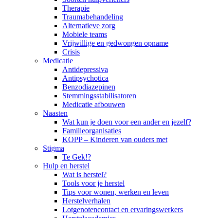
Therapie
Traumabehandeling
Alternatieve zorg
Mobiele teams
Vrijwillige en gedwongen opname
Crisis
Medicatie
Antidepressiva
Antipsychotica
Benzodiazepinen
Stemmingsstabilisatoren
Medicatie afbouwen
Naasten
Wat kun je doen voor een ander en jezelf?
Familieorganisaties
KOPP – Kinderen van ouders met
Stigma
Te Gek!?
Hulp en herstel
Wat is herstel?
Tools voor je herstel
Tips voor wonen, werken en leven
Herstelverhalen
Lotgenotencontact en ervaringswerkers