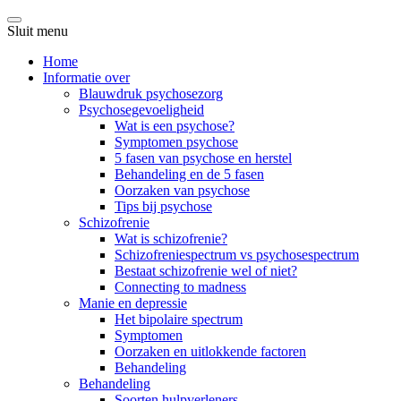
Sluit menu
Home
Informatie over
Blauwdruk psychosezorg
Psychosegevoeligheid
Wat is een psychose?
Symptomen psychose
5 fasen van psychose en herstel
Behandeling en de 5 fasen
Oorzaken van psychose
Tips bij psychose
Schizofrenie
Wat is schizofrenie?
Schizofreniespectrum vs psychosespectrum
Bestaat schizofrenie wel of niet?
Connecting to madness
Manie en depressie
Het bipolaire spectrum
Symptomen
Oorzaken en uitlokkende factoren
Behandeling
Behandeling
Soorten hulpverleners