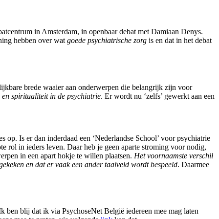
ebatcentrum in Amsterdam, in openbaar debat met Damiaan Denys.
mening hebben over wat
goede psychiatrische zorg
is en dat in het debat
lijkbare brede waaier aan onderwerpen die belangrijk zijn voor
n spiritualiteit in de psychiatrie
. Er wordt nu ‘zelfs’ gewerkt aan een
s op. Is er dan inderdaad een ‘Nederlandse School’ voor psychiatrie
ote rol in ieders leven. Daar heb je geen aparte stroming voor nodig,
erpen in een apart hokje te willen plaatsen.
Het voornaamste verschil
t gekeken en dat er vaak een ander taalveld wordt bespeeld
. Daarmee
Ik ben blij dat ik via PsychoseNet België iedereen mee mag laten