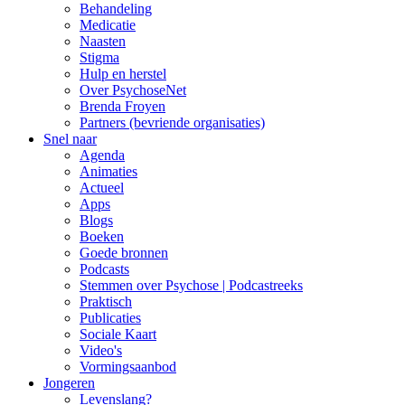
Behandeling
Medicatie
Naasten
Stigma
Hulp en herstel
Over PsychoseNet
Brenda Froyen
Partners (bevriende organisaties)
Snel naar
Agenda
Animaties
Actueel
Apps
Blogs
Boeken
Goede bronnen
Podcasts
Stemmen over Psychose | Podcastreeks
Praktisch
Publicaties
Sociale Kaart
Video's
Vormingsaanbod
Jongeren
Levenslang?