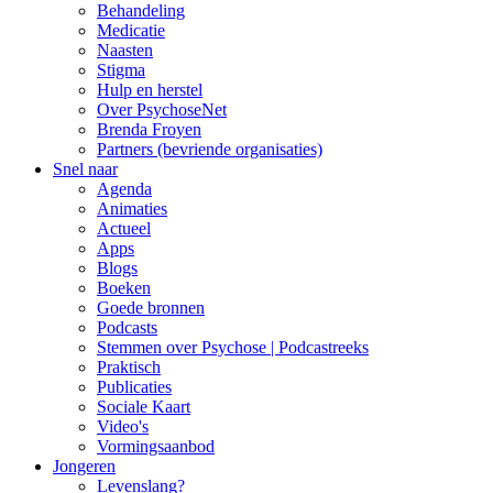
Behandeling
Medicatie
Naasten
Stigma
Hulp en herstel
Over PsychoseNet
Brenda Froyen
Partners (bevriende organisaties)
Snel naar
Agenda
Animaties
Actueel
Apps
Blogs
Boeken
Goede bronnen
Podcasts
Stemmen over Psychose | Podcastreeks
Praktisch
Publicaties
Sociale Kaart
Video's
Vormingsaanbod
Jongeren
Levenslang?