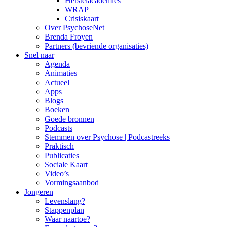
Herstelacademies
WRAP
Crisiskaart
Over PsychoseNet
Brenda Froyen
Partners (bevriende organisaties)
Snel naar
Agenda
Animaties
Actueel
Apps
Blogs
Boeken
Goede bronnen
Podcasts
Stemmen over Psychose | Podcastreeks
Praktisch
Publicaties
Sociale Kaart
Video’s
Vormingsaanbod
Jongeren
Levenslang?
Stappenplan
Waar naartoe?