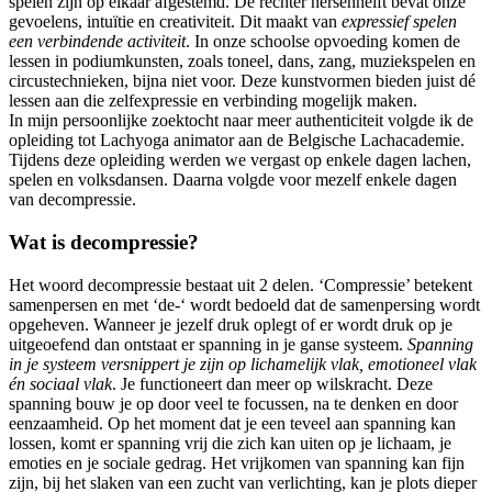
spelen zijn op elkaar afgestemd. De rechter hersenhelft bevat onze
gevoelens, intuïtie en creativiteit. Dit maakt van
expressief spelen
een verbindende activiteit
. In onze schoolse opvoeding komen de
lessen in podiumkunsten, zoals toneel, dans, zang, muziekspelen en
circustechnieken, bijna niet voor. Deze kunstvormen bieden juist dé
lessen aan die zelfexpressie en verbinding mogelijk maken.
In mijn persoonlijke zoektocht naar meer authenticiteit volgde ik de
opleiding tot Lachyoga animator aan de Belgische Lachacademie.
Tijdens deze opleiding werden we vergast op enkele dagen lachen,
spelen en volksdansen. Daarna volgde voor mezelf enkele dagen
van decompressie.
Wat is decompressie?
Het woord decompressie bestaat uit 2 delen. ‘Compressie’ betekent
samenpersen en met ‘de-‘ wordt bedoeld dat de samenpersing wordt
opgeheven. Wanneer je jezelf druk oplegt of er wordt druk op je
uitgeoefend dan ontstaat er spanning in je ganse systeem.
Spanning
in je systeem versnippert je zijn op lichamelijk vlak, emotioneel vlak
én sociaal vlak
. Je functioneert dan meer op wilskracht. Deze
spanning bouw je op door veel te focussen, na te denken en door
eenzaamheid. Op het moment dat je een teveel aan spanning kan
lossen, komt er spanning vrij die zich kan uiten op je lichaam, je
emoties en je sociale gedrag. Het vrijkomen van spanning kan fijn
zijn, bij het slaken van een zucht van verlichting, kan je plots dieper