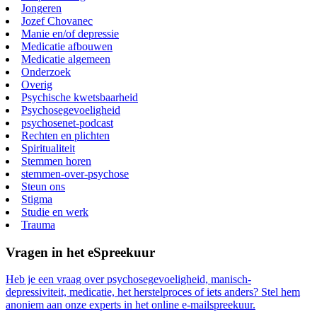
Jongeren
Jozef Chovanec
Manie en/of depressie
Medicatie afbouwen
Medicatie algemeen
Onderzoek
Overig
Psychische kwetsbaarheid
Psychosegevoeligheid
psychosenet-podcast
Rechten en plichten
Spiritualiteit
Stemmen horen
stemmen-over-psychose
Steun ons
Stigma
Studie en werk
Trauma
Vragen in het eSpreekuur
Heb je een vraag over psychosegevoeligheid, manisch-
depressiviteit, medicatie, het herstelproces of iets anders? Stel hem
anoniem aan onze experts in het online e-mailspreekuur.