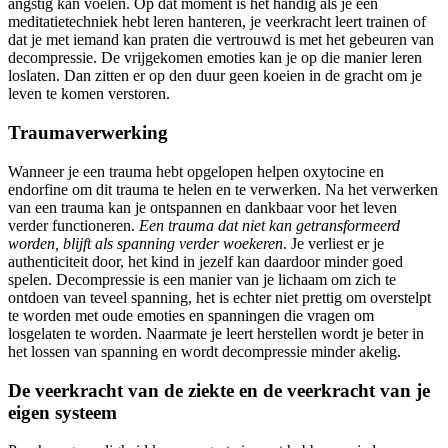
angstig kan voelen. Op dat moment is het handig als je een
meditatietechniek hebt leren hanteren, je veerkracht leert trainen of
dat je met iemand kan praten die vertrouwd is met het gebeuren van
decompressie. De vrijgekomen emoties kan je op die manier leren
loslaten. Dan zitten er op den duur geen koeien in de gracht om je
leven te komen verstoren.
Traumaverwerking
Wanneer je een trauma hebt opgelopen helpen oxytocine en
endorfine om dit trauma te helen en te verwerken. Na het verwerken
van een trauma kan je ontspannen en dankbaar voor het leven
verder functioneren.
Een trauma dat niet kan getransformeerd
worden, blijft als spanning verder woekeren
. Je verliest er je
authenticiteit door, het kind in jezelf kan daardoor minder goed
spelen. Decompressie is een manier van je lichaam om zich te
ontdoen van teveel spanning, het is echter niet prettig om overstelpt
te worden met oude emoties en spanningen die vragen om
losgelaten te worden. Naarmate je leert herstellen wordt je beter in
het lossen van spanning en wordt decompressie minder akelig.
De veerkracht van de ziekte en de veerkracht van je
eigen systeem