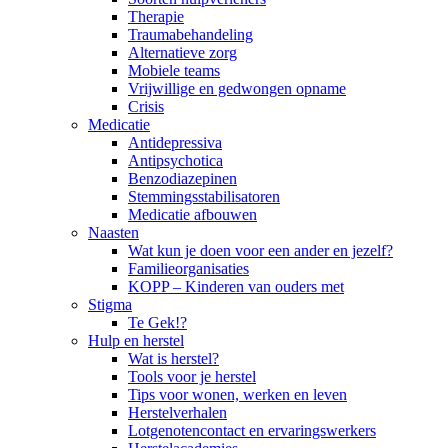
Therapie
Traumabehandeling
Alternatieve zorg
Mobiele teams
Vrijwillige en gedwongen opname
Crisis
Medicatie
Antidepressiva
Antipsychotica
Benzodiazepinen
Stemmingsstabilisatoren
Medicatie afbouwen
Naasten
Wat kun je doen voor een ander en jezelf?
Familieorganisaties
KOPP – Kinderen van ouders met
Stigma
Te Gek!?
Hulp en herstel
Wat is herstel?
Tools voor je herstel
Tips voor wonen, werken en leven
Herstelverhalen
Lotgenotencontact en ervaringswerkers