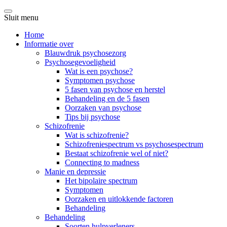
Sluit menu
Home
Informatie over
Blauwdruk psychosezorg
Psychosegevoeligheid
Wat is een psychose?
Symptomen psychose
5 fasen van psychose en herstel
Behandeling en de 5 fasen
Oorzaken van psychose
Tips bij psychose
Schizofrenie
Wat is schizofrenie?
Schizofreniespectrum vs psychosespectrum
Bestaat schizofrenie wel of niet?
Connecting to madness
Manie en depressie
Het bipolaire spectrum
Symptomen
Oorzaken en uitlokkende factoren
Behandeling
Behandeling
Soorten hulpverleners