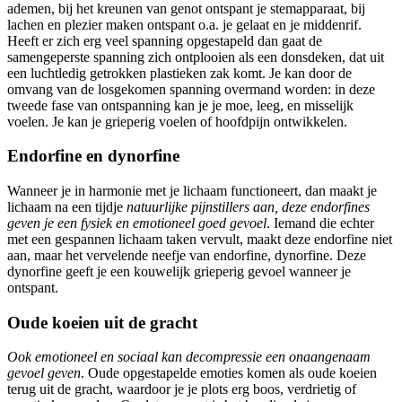
ademen, bij het kreunen van genot ontspant je stemapparaat, bij
lachen en plezier maken ontspant o.a. je gelaat en je middenrif.
Heeft er zich erg veel spanning opgestapeld dan gaat de
samengeperste spanning zich ontplooien als een donsdeken, dat uit
een luchtledig getrokken plastieken zak komt. Je kan door de
omvang van de losgekomen spanning overmand worden: in deze
tweede fase van ontspanning kan je je moe, leeg, en misselijk
voelen. Je kan je grieperig voelen of hoofdpijn ontwikkelen.
Endorfine en dynorfine
Wanneer je in harmonie met je lichaam functioneert, dan maakt je
lichaam na een tijdje
natuurlijke pijnstillers aan, deze endorfines
geven je een fysiek en emotioneel goed gevoel
. Iemand die echter
met een gespannen lichaam taken vervult, maakt deze endorfine niet
aan, maar het vervelende neefje van endorfine, dynorfine. Deze
dynorfine geeft je een kouwelijk grieperig gevoel wanneer je
ontspant.
Oude koeien uit de gracht
Ook emotioneel en sociaal kan decompressie een onaangenaam
gevoel geven
. Oude opgestapelde emoties komen als oude koeien
terug uit de gracht, waardoor je je plots erg boos, verdrietig of