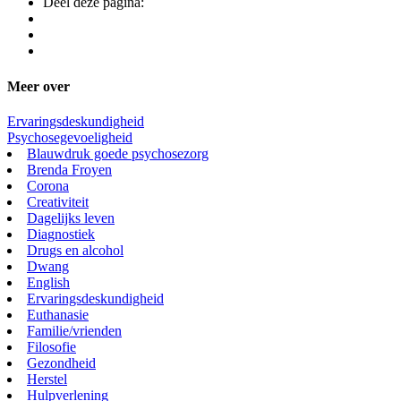
Deel deze pagina:
Meer over
Ervaringsdeskundigheid
Psychosegevoeligheid
Blauwdruk goede psychosezorg
Brenda Froyen
Corona
Creativiteit
Dagelijks leven
Diagnostiek
Drugs en alcohol
Dwang
English
Ervaringsdeskundigheid
Euthanasie
Familie/vrienden
Filosofie
Gezondheid
Herstel
Hulpverlening