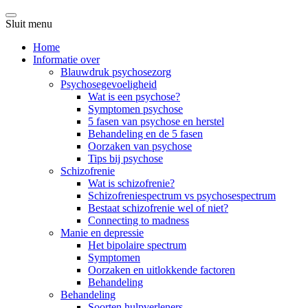
Sluit menu
Home
Informatie over
Blauwdruk psychosezorg
Psychosegevoeligheid
Wat is een psychose?
Symptomen psychose
5 fasen van psychose en herstel
Behandeling en de 5 fasen
Oorzaken van psychose
Tips bij psychose
Schizofrenie
Wat is schizofrenie?
Schizofreniespectrum vs psychosespectrum
Bestaat schizofrenie wel of niet?
Connecting to madness
Manie en depressie
Het bipolaire spectrum
Symptomen
Oorzaken en uitlokkende factoren
Behandeling
Behandeling
Soorten hulpverleners