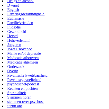
Drugs en alcohol
Dwang
English
Ervaringsdeskundigheid
Euthanasie
Familie/vrienden
Filosofie
Gezondheid
Herstel
Hulpverlening
Jongeren
Jozef Chovanec
Manie en/of depressie
Medicatie afbouwen
Medicatie algemeen
Onderzoek
Overig
Psychische kwetsbaarheid
Psychosegevoeligheid
psychosenet-podcast
Rechten en plichten
Spiritualiteit
Stemmen horen
stemmen-over-psychose
Steun ons