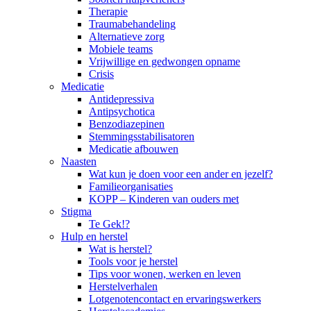
Therapie
Traumabehandeling
Alternatieve zorg
Mobiele teams
Vrijwillige en gedwongen opname
Crisis
Medicatie
Antidepressiva
Antipsychotica
Benzodiazepinen
Stemmingsstabilisatoren
Medicatie afbouwen
Naasten
Wat kun je doen voor een ander en jezelf?
Familieorganisaties
KOPP – Kinderen van ouders met
Stigma
Te Gek!?
Hulp en herstel
Wat is herstel?
Tools voor je herstel
Tips voor wonen, werken en leven
Herstelverhalen
Lotgenotencontact en ervaringswerkers