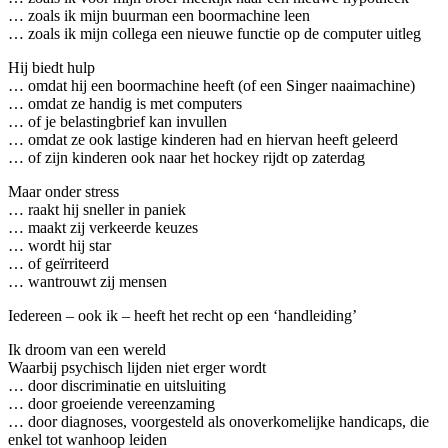
… zoals ik mijn buurman een boormachine leen
… zoals ik mijn collega een nieuwe functie op de computer uitleg
Hij biedt hulp
… omdat hij een boormachine heeft (of een Singer naaimachine)
… omdat ze handig is met computers
… of je belastingbrief kan invullen
… omdat ze ook lastige kinderen had en hiervan heeft geleerd
… of zijn kinderen ook naar het hockey rijdt op zaterdag
Maar onder stress
… raakt hij sneller in paniek
… maakt zij verkeerde keuzes
… wordt hij star
… of geïrriteerd
… wantrouwt zij mensen
Iedereen – ook ik – heeft het recht op een ‘handleiding’
Ik droom van een wereld
Waarbij psychisch lijden niet erger wordt
… door discriminatie en uitsluiting
… door groeiende vereenzaming
… door diagnoses, voorgesteld als onoverkomelijke handicaps, die
enkel tot wanhoop leiden