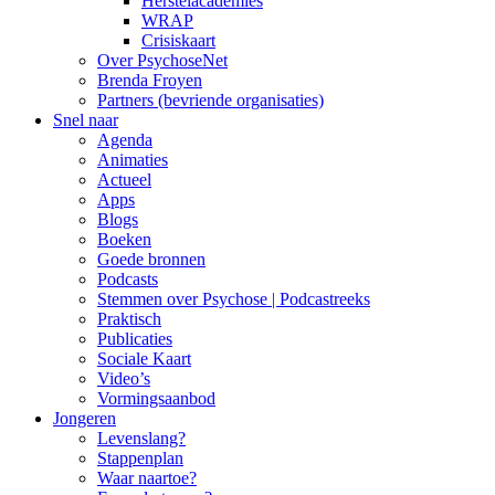
Herstelacademies
WRAP
Crisiskaart
Over PsychoseNet
Brenda Froyen
Partners (bevriende organisaties)
Snel naar
Agenda
Animaties
Actueel
Apps
Blogs
Boeken
Goede bronnen
Podcasts
Stemmen over Psychose | Podcastreeks
Praktisch
Publicaties
Sociale Kaart
Video’s
Vormingsaanbod
Jongeren
Levenslang?
Stappenplan
Waar naartoe?