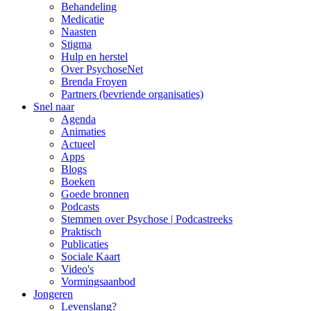
Behandeling
Medicatie
Naasten
Stigma
Hulp en herstel
Over PsychoseNet
Brenda Froyen
Partners (bevriende organisaties)
Snel naar
Agenda
Animaties
Actueel
Apps
Blogs
Boeken
Goede bronnen
Podcasts
Stemmen over Psychose | Podcastreeks
Praktisch
Publicaties
Sociale Kaart
Video's
Vormingsaanbod
Jongeren
Levenslang?