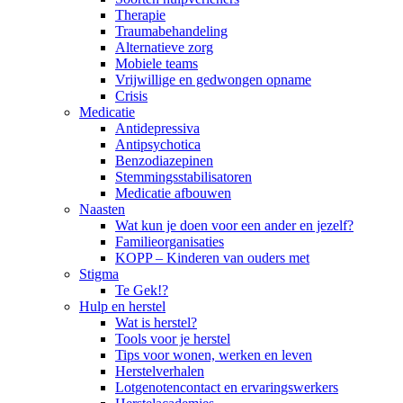
Therapie
Traumabehandeling
Alternatieve zorg
Mobiele teams
Vrijwillige en gedwongen opname
Crisis
Medicatie
Antidepressiva
Antipsychotica
Benzodiazepinen
Stemmingsstabilisatoren
Medicatie afbouwen
Naasten
Wat kun je doen voor een ander en jezelf?
Familieorganisaties
KOPP – Kinderen van ouders met
Stigma
Te Gek!?
Hulp en herstel
Wat is herstel?
Tools voor je herstel
Tips voor wonen, werken en leven
Herstelverhalen
Lotgenotencontact en ervaringswerkers