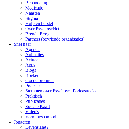
Behandeling
Medicatie
Naasten
Stigma
Hulp en herstel
Over PsychoseNet
Brenda Froyen
Partners (bevriende organisaties)
Snel naar
Agenda
Animaties
Actueel
Apps
Blogs
Boeken
Goede bronnen
Podcasts
Stemmen over Psychose | Podcastreeks
Praktisch
Publicaties
Sociale Kaart
Video's
Vormingsaanbod
Jongeren
Levenslang?