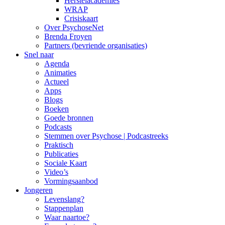
Herstelacademies
WRAP
Crisiskaart
Over PsychoseNet
Brenda Froyen
Partners (bevriende organisaties)
Snel naar
Agenda
Animaties
Actueel
Apps
Blogs
Boeken
Goede bronnen
Podcasts
Stemmen over Psychose | Podcastreeks
Praktisch
Publicaties
Sociale Kaart
Video’s
Vormingsaanbod
Jongeren
Levenslang?
Stappenplan
Waar naartoe?