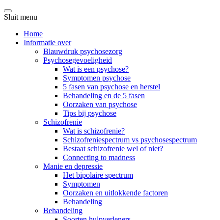
Sluit menu
Home
Informatie over
Blauwdruk psychosezorg
Psychosegevoeligheid
Wat is een psychose?
Symptomen psychose
5 fasen van psychose en herstel
Behandeling en de 5 fasen
Oorzaken van psychose
Tips bij psychose
Schizofrenie
Wat is schizofrenie?
Schizofreniespectrum vs psychosespectrum
Bestaat schizofrenie wel of niet?
Connecting to madness
Manie en depressie
Het bipolaire spectrum
Symptomen
Oorzaken en uitlokkende factoren
Behandeling
Behandeling
Soorten hulpverleners