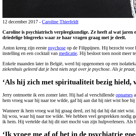
12 december 2017 -
Caroline Thierfeldt
Caroline is psychiatrisch verpleegkundige. Ze heeft al wat jaren e
driedelige blogreeks waar ze haar vragen graag met je deelt.
Anton kreeg zijn eerste
psychose
op de Filippijnen. Hij bezocht voor 
instelling en een cocktail van
medicatie
. Hij besloot toen nooit meer 
Enkele maanden later in België, werd hij opgenomen op een isolatieka
ziekenhuis geleerd dat je best niets zegt over je psychose. Als je praat
‘Als hij zich met spiritualiteit bezig hield
Jerry ontmoette ik een zomer later. Hij had al verschillende
opnames
a
hem vroeg waar hij naar toe wilde, gaf hij aan dat hij niet wist hoe hij
Wanneer ik hem vroeg wat hij graag deed, zei hij dat hij dat niet wist
hij wou, waar hij naar toe wilde. We hebben veel gesprekken nodig geha
ik hem. Hij vertelde dat hij dit niet mocht van zijn hulpverleners. Als 
‘Ik vroeg me af of het in de psychiatrie go