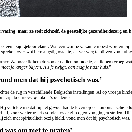
rvaring, maar ze stelt zichzelf, de geestelijke gezondheidszorg en h
het eerst zijn geboorteland. Wat een warme vakantie moest worden bij f
te spreken over wat hem angstig maakte, en ver weg te blijven van hulpv
mer. Wanneer ik hem de zomer nadien ontmoette, en ik hem vroeg wat hij
, moet je langer blijven. Als je zwijgt, dan mag je naar huis.
”
, vond men dat hij psychotisch was.’
chter de rug in verschillende Belgische instellingen. Al op vroege kinde
 uit zijn bed moest geraken ’s ochtends.
. Hij vertelde me dat hij het gevoel had te leven op een automatische pi
d, voor we terug iets vonden waar zijn ogen van gingen stralen. Hij had
hij zich met spiritualiteit bezig hield, vond men dat hij psychotisch was.
ed was om niet te praten’