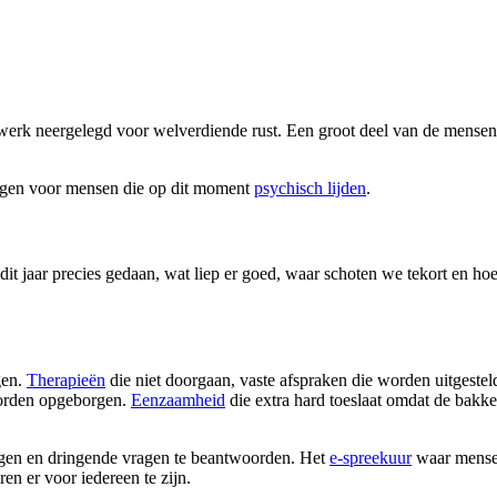
 werk neergelegd voor welverdiende rust. Een groot deel van de mense
ragen voor mensen die op dit moment
psychisch lijden
.
t jaar precies gedaan, wat liep er goed, waar schoten we tekort en ho
gen.
Therapieën
die niet doorgaan, vaste afspraken die worden uitgestel
worden opgeborgen.
Eenzaamheid
die extra hard toeslaat omdat de bakker
lgen en dringende vragen te beantwoorden. Het
e-spreekuur
waar mensen
en er voor iedereen te zijn.