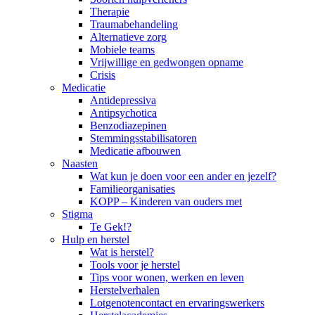
Therapie
Traumabehandeling
Alternatieve zorg
Mobiele teams
Vrijwillige en gedwongen opname
Crisis
Medicatie
Antidepressiva
Antipsychotica
Benzodiazepinen
Stemmingsstabilisatoren
Medicatie afbouwen
Naasten
Wat kun je doen voor een ander en jezelf?
Familieorganisaties
KOPP – Kinderen van ouders met
Stigma
Te Gek!?
Hulp en herstel
Wat is herstel?
Tools voor je herstel
Tips voor wonen, werken en leven
Herstelverhalen
Lotgenotencontact en ervaringswerkers