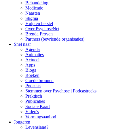
Behandeling
Medicatie
Naasten
Stigma
Hulp en herstel
Over PsychoseNet
Brenda Froyen
Partners (bevriende organisaties)
Snel naar
Agenda
Animaties
Actueel
Apps
Blogs
Boeken
Goede bronnen
Podcasts
Stemmen over Psychose | Podcastreeks
Praktisch
Publicaties
Sociale Kaart
Video's
Vormingsaanbod
Jongeren
Levenslang?