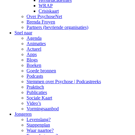
Herstelacademies
WRAP
Crisiskaart
Over PsychoseNet
Brenda Froyen
Partners (bevriende organisaties)
Snel naar
Agenda
Animaties
Actueel
Apps
Blogs
Boeken
Goede bronnen
Podcasts
Stemmen over Psychose | Podcastreeks
Praktisch
Publicaties
Sociale Kaart
Video’s
Vormingsaanbod
Jongeren
Levenslang?
Stappenplan
Waar naartoe?