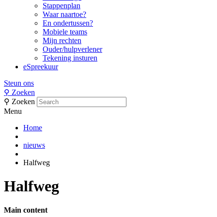
Stappenplan
Waar naartoe?
En ondertussen?
Mobiele teams
Mijn rechten
Ouder/hulpverlener
Tekening insturen
eSpreekuur
Steun ons
⚲
Zoeken
⚲
Zoeken
Menu
Home
nieuws
Halfweg
Halfweg
Main content