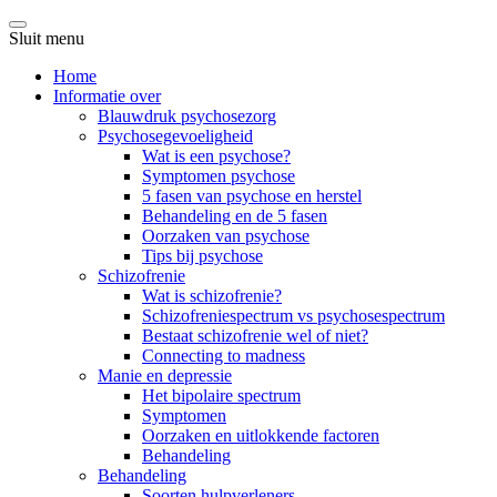
Sluit menu
Home
Informatie over
Blauwdruk psychosezorg
Psychosegevoeligheid
Wat is een psychose?
Symptomen psychose
5 fasen van psychose en herstel
Behandeling en de 5 fasen
Oorzaken van psychose
Tips bij psychose
Schizofrenie
Wat is schizofrenie?
Schizofreniespectrum vs psychosespectrum
Bestaat schizofrenie wel of niet?
Connecting to madness
Manie en depressie
Het bipolaire spectrum
Symptomen
Oorzaken en uitlokkende factoren
Behandeling
Behandeling
Soorten hulpverleners