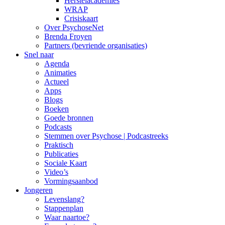
Herstelacademies
WRAP
Crisiskaart
Over PsychoseNet
Brenda Froyen
Partners (bevriende organisaties)
Snel naar
Agenda
Animaties
Actueel
Apps
Blogs
Boeken
Goede bronnen
Podcasts
Stemmen over Psychose | Podcastreeks
Praktisch
Publicaties
Sociale Kaart
Video’s
Vormingsaanbod
Jongeren
Levenslang?
Stappenplan
Waar naartoe?