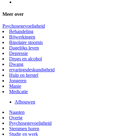
Meer over
Psychosegevoeligheid
Behandeling
Bijwerkingen
Bipolaire stoornis
Dagelijks leven
Depressie
Drugs en alcohol
Dwang
ervaringsdeskundigheid
Hulp en herstel
Jongeren
Manie
Medicatie
Afbouwen
Naasten
Overig
Psychosegevoeligheid
Stemmen horen
Studie en werk