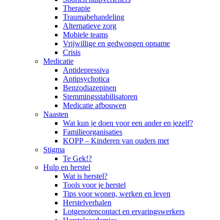
Therapie
Traumabehandeling
Alternatieve zorg
Mobiele teams
Vrijwillige en gedwongen opname
Crisis
Medicatie
Antidepressiva
Antipsychotica
Benzodiazepinen
Stemmingsstabilisatoren
Medicatie afbouwen
Naasten
Wat kun je doen voor een ander en jezelf?
Familieorganisaties
KOPP – Kinderen van ouders met
Stigma
Te Gek!?
Hulp en herstel
Wat is herstel?
Tools voor je herstel
Tips voor wonen, werken en leven
Herstelverhalen
Lotgenotencontact en ervaringswerkers