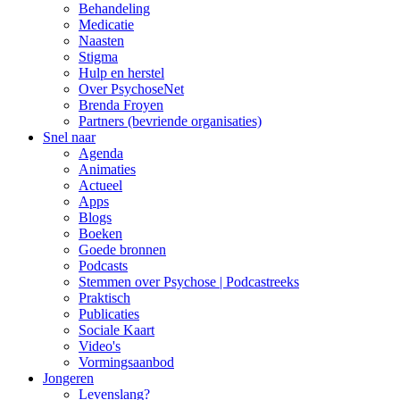
Behandeling
Medicatie
Naasten
Stigma
Hulp en herstel
Over PsychoseNet
Brenda Froyen
Partners (bevriende organisaties)
Snel naar
Agenda
Animaties
Actueel
Apps
Blogs
Boeken
Goede bronnen
Podcasts
Stemmen over Psychose | Podcastreeks
Praktisch
Publicaties
Sociale Kaart
Video's
Vormingsaanbod
Jongeren
Levenslang?