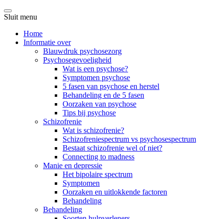
Sluit menu
Home
Informatie over
Blauwdruk psychosezorg
Psychosegevoeligheid
Wat is een psychose?
Symptomen psychose
5 fasen van psychose en herstel
Behandeling en de 5 fasen
Oorzaken van psychose
Tips bij psychose
Schizofrenie
Wat is schizofrenie?
Schizofreniespectrum vs psychosespectrum
Bestaat schizofrenie wel of niet?
Connecting to madness
Manie en depressie
Het bipolaire spectrum
Symptomen
Oorzaken en uitlokkende factoren
Behandeling
Behandeling
Soorten hulpverleners