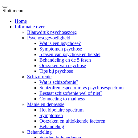
Sluit menu
Home
Informatie over
Blauwdruk psychosezorg
Psychosegevoeligheid
Wat is een psychose?
Symptomen psychose
5 fasen van psychose en herstel
Behandeling en de 5 fasen
Oorzaken van psychose
Tips bij psychose
Schizofrenie
Wat is schizofrenie?
Schizofreniespectrum vs psychosespectrum
Bestaat schizofrenie wel of niet?
Connecting to madness
Manie en depressie
Het bipolaire spectrum
Symptomen
Oorzaken en uitlokkende factoren
Behandeling
Behandeling
Soorten hulpverleners