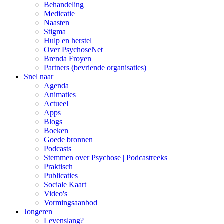
Behandeling
Medicatie
Naasten
Stigma
Hulp en herstel
Over PsychoseNet
Brenda Froyen
Partners (bevriende organisaties)
Snel naar
Agenda
Animaties
Actueel
Apps
Blogs
Boeken
Goede bronnen
Podcasts
Stemmen over Psychose | Podcastreeks
Praktisch
Publicaties
Sociale Kaart
Video's
Vormingsaanbod
Jongeren
Levenslang?