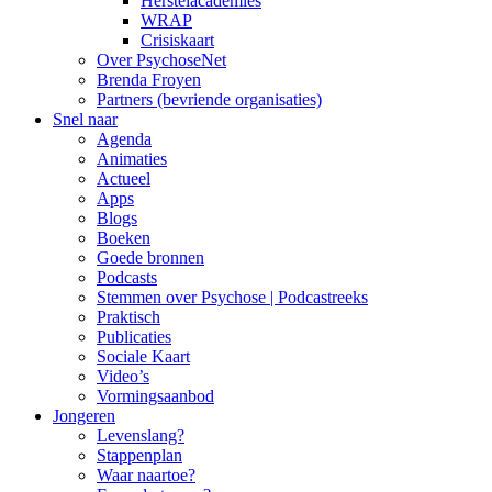
Herstelacademies
WRAP
Crisiskaart
Over PsychoseNet
Brenda Froyen
Partners (bevriende organisaties)
Snel naar
Agenda
Animaties
Actueel
Apps
Blogs
Boeken
Goede bronnen
Podcasts
Stemmen over Psychose | Podcastreeks
Praktisch
Publicaties
Sociale Kaart
Video’s
Vormingsaanbod
Jongeren
Levenslang?
Stappenplan
Waar naartoe?