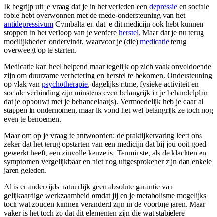
Ik begrijp uit je vraag dat je in het verleden een
depressie
en sociale
fobie hebt overwonnen met de mede-ondersteuning van het
antidepressivum
Cymbalta en dat je dit medicijn ook hebt kunnen
stoppen in het verloop van je verdere
herstel
. Maar dat je nu terug
moeilijkheden ondervindt, waarvoor je (die)
medicatie
terug
overweegt op te starten.
Medicatie kan heel helpend maar tegelijk op zich vaak onvoldoende
zijn om duurzame verbetering en herstel te bekomen. Ondersteuning
op vlak van
psychotherapie
, dagelijks ritme, fysieke activiteit en
sociale verbinding zijn minstens even belangrijk in je behandelplan
dat je opbouwt met je behandelaar(s). Vermoedelijk heb je daar al
stappen in ondernomen, maar ik vond het wel belangrijk ze toch nog
even te benoemen.
Maar om op je vraag te antwoorden: de praktijkervaring leert ons
zeker dat het terug opstarten van een medicijn dat bij jou ooit goed
gewerkt heeft, een zinvolle keuze is. Tenminste, als de klachten en
symptomen vergelijkbaar en niet nog uitgesprokener zijn dan enkele
jaren geleden.
Al is er anderzijds natuurlijk geen absolute garantie van
gelijkaardige werkzaamheid omdat jij en je metabolisme mogelijks
toch wat zouden kunnen veranderd zijn in de voorbije jaren. Maar
vaker is het toch zo dat dit elementen zijn die wat stabielere