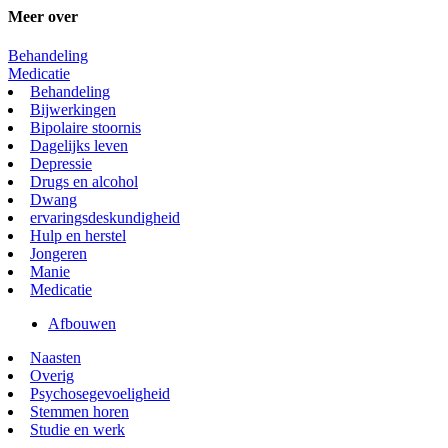
Meer over
Behandeling
Medicatie
Behandeling
Bijwerkingen
Bipolaire stoornis
Dagelijks leven
Depressie
Drugs en alcohol
Dwang
ervaringsdeskundigheid
Hulp en herstel
Jongeren
Manie
Medicatie
Afbouwen
Naasten
Overig
Psychosegevoeligheid
Stemmen horen
Studie en werk