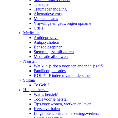
Therapie
Traumabehandeling
Alternatieve zorg
Mobiele teams
Vrijwillige en gedwongen opname
Crisis
Medicatie
Antidepressiva
Antipsychotica
Benzodiazepinen
Stemmingsstabilisatoren
Medicatie afbouwen
Naasten
Wat kun je doen voor een ander en jezelf?
Familieorganisaties
KOPP – Kinderen van ouders met
Stigma
Te Gek!?
Hulp en herstel
Wat is herstel?
Tools voor je herstel
Tips voor wonen, werken en leven
Herstelverhalen
Lotgenotencontact en ervaringswerkers