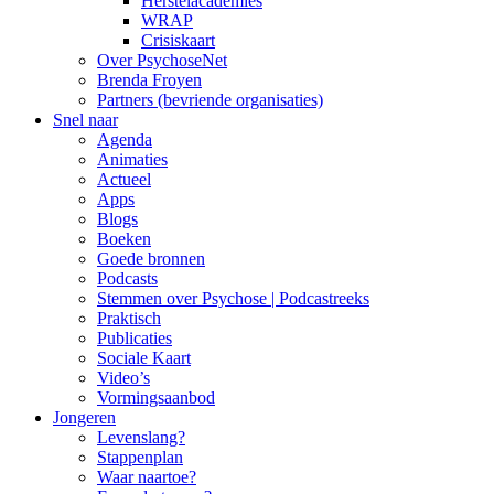
Herstelacademies
WRAP
Crisiskaart
Over PsychoseNet
Brenda Froyen
Partners (bevriende organisaties)
Snel naar
Agenda
Animaties
Actueel
Apps
Blogs
Boeken
Goede bronnen
Podcasts
Stemmen over Psychose | Podcastreeks
Praktisch
Publicaties
Sociale Kaart
Video’s
Vormingsaanbod
Jongeren
Levenslang?
Stappenplan
Waar naartoe?