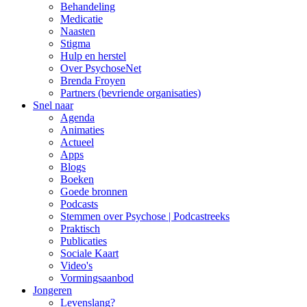
Behandeling
Medicatie
Naasten
Stigma
Hulp en herstel
Over PsychoseNet
Brenda Froyen
Partners (bevriende organisaties)
Snel naar
Agenda
Animaties
Actueel
Apps
Blogs
Boeken
Goede bronnen
Podcasts
Stemmen over Psychose | Podcastreeks
Praktisch
Publicaties
Sociale Kaart
Video's
Vormingsaanbod
Jongeren
Levenslang?