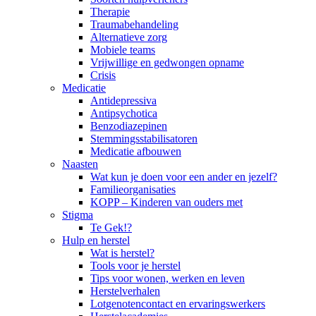
Therapie
Traumabehandeling
Alternatieve zorg
Mobiele teams
Vrijwillige en gedwongen opname
Crisis
Medicatie
Antidepressiva
Antipsychotica
Benzodiazepinen
Stemmingsstabilisatoren
Medicatie afbouwen
Naasten
Wat kun je doen voor een ander en jezelf?
Familieorganisaties
KOPP – Kinderen van ouders met
Stigma
Te Gek!?
Hulp en herstel
Wat is herstel?
Tools voor je herstel
Tips voor wonen, werken en leven
Herstelverhalen
Lotgenotencontact en ervaringswerkers