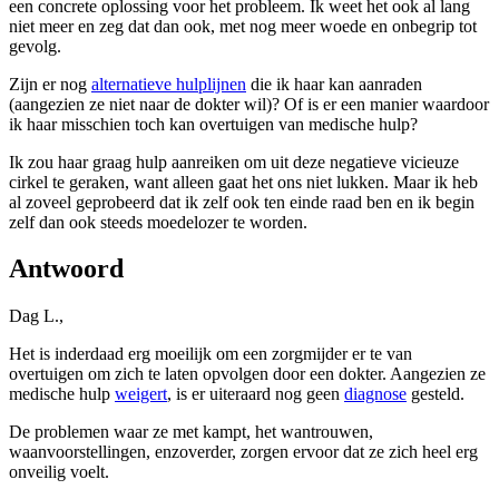
een concrete oplossing voor het probleem. Ik weet het ook al lang
niet meer en zeg dat dan ook, met nog meer woede en onbegrip tot
gevolg.
Zijn er nog
alternatieve hulplijnen
die ik haar kan aanraden
(aangezien ze niet naar de dokter wil)? Of is er een manier waardoor
ik haar misschien toch kan overtuigen van medische hulp?
Ik zou haar graag hulp aanreiken om uit deze negatieve vicieuze
cirkel te geraken, want alleen gaat het ons niet lukken. Maar ik heb
al zoveel geprobeerd dat ik zelf ook ten einde raad ben en ik begin
zelf dan ook steeds moedelozer te worden.
Antwoord
Dag L.,
Het is inderdaad erg moeilijk om een zorgmijder er te van
overtuigen om zich te laten opvolgen door een dokter. Aangezien ze
medische hulp
weigert
, is er uiteraard nog geen
diagnose
gesteld.
De problemen waar ze met kampt, het wantrouwen,
waanvoorstellingen, enzoverder, zorgen ervoor dat ze zich heel erg
onveilig voelt.