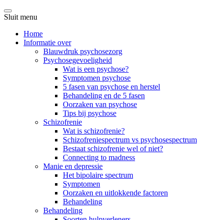
Sluit menu
Home
Informatie over
Blauwdruk psychosezorg
Psychosegevoeligheid
Wat is een psychose?
Symptomen psychose
5 fasen van psychose en herstel
Behandeling en de 5 fasen
Oorzaken van psychose
Tips bij psychose
Schizofrenie
Wat is schizofrenie?
Schizofreniespectrum vs psychosespectrum
Bestaat schizofrenie wel of niet?
Connecting to madness
Manie en depressie
Het bipolaire spectrum
Symptomen
Oorzaken en uitlokkende factoren
Behandeling
Behandeling
Soorten hulpverleners