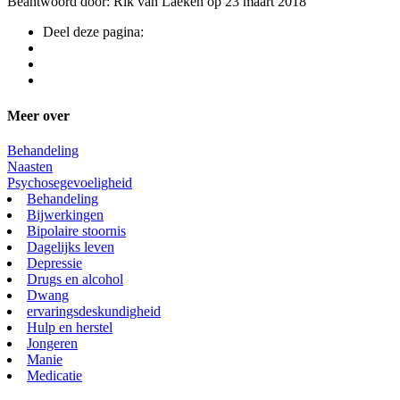
Beantwoord door: Rik van Laeken op 23 maart 2018
Deel deze pagina:
Meer over
Behandeling
Naasten
Psychosegevoeligheid
Behandeling
Bijwerkingen
Bipolaire stoornis
Dagelijks leven
Depressie
Drugs en alcohol
Dwang
ervaringsdeskundigheid
Hulp en herstel
Jongeren
Manie
Medicatie