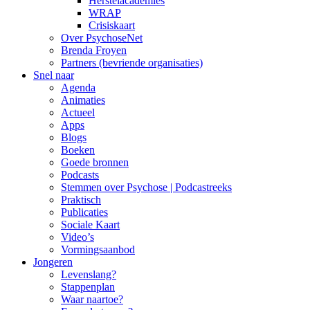
Herstelacademies
WRAP
Crisiskaart
Over PsychoseNet
Brenda Froyen
Partners (bevriende organisaties)
Snel naar
Agenda
Animaties
Actueel
Apps
Blogs
Boeken
Goede bronnen
Podcasts
Stemmen over Psychose | Podcastreeks
Praktisch
Publicaties
Sociale Kaart
Video’s
Vormingsaanbod
Jongeren
Levenslang?
Stappenplan
Waar naartoe?