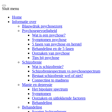
Sluit menu
Home
Informatie over
Blauwdruk psychosezorg
Psychosegevoeligheid
Wat is een psychose?
Symptomen psychose
5 fasen van psychose en herstel
Behandeling en de 5 fasen
Oorzaken van psychose
Tips bij psychose
Schizofrenie
Wat is schizofrenie?
Schizofreniespectrum vs psychosespectrum
Bestaat schizofrenie wel of niet?
Connecting to madness
Manie en depressie
Het bipolaire spectrum
Symptomen
Oorzaken en uitlokkende factoren
Behandeling
Behandeling
Soorten hulpverleners