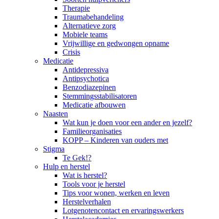
Therapie
Traumabehandeling
Alternatieve zorg
Mobiele teams
Vrijwillige en gedwongen opname
Crisis
Medicatie
Antidepressiva
Antipsychotica
Benzodiazepinen
Stemmingsstabilisatoren
Medicatie afbouwen
Naasten
Wat kun je doen voor een ander en jezelf?
Familieorganisaties
KOPP – Kinderen van ouders met
Stigma
Te Gek!?
Hulp en herstel
Wat is herstel?
Tools voor je herstel
Tips voor wonen, werken en leven
Herstelverhalen
Lotgenotencontact en ervaringswerkers