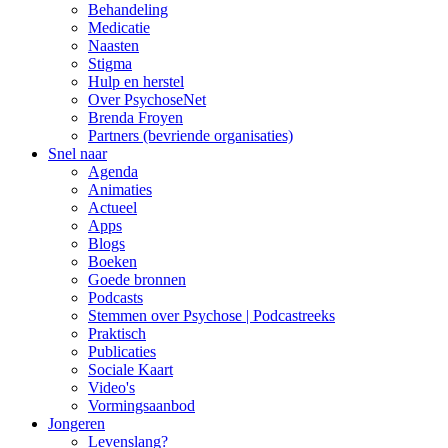
Behandeling
Medicatie
Naasten
Stigma
Hulp en herstel
Over PsychoseNet
Brenda Froyen
Partners (bevriende organisaties)
Snel naar
Agenda
Animaties
Actueel
Apps
Blogs
Boeken
Goede bronnen
Podcasts
Stemmen over Psychose | Podcastreeks
Praktisch
Publicaties
Sociale Kaart
Video's
Vormingsaanbod
Jongeren
Levenslang?