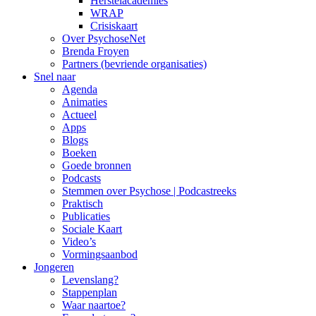
Herstelacademies
WRAP
Crisiskaart
Over PsychoseNet
Brenda Froyen
Partners (bevriende organisaties)
Snel naar
Agenda
Animaties
Actueel
Apps
Blogs
Boeken
Goede bronnen
Podcasts
Stemmen over Psychose | Podcastreeks
Praktisch
Publicaties
Sociale Kaart
Video’s
Vormingsaanbod
Jongeren
Levenslang?
Stappenplan
Waar naartoe?