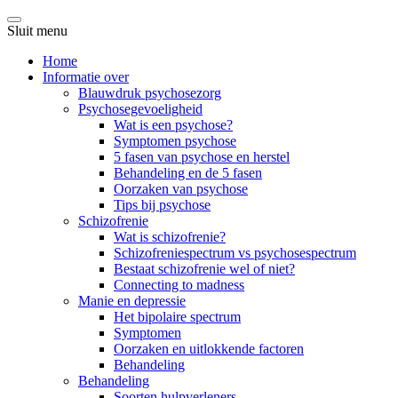
Sluit menu
Home
Informatie over
Blauwdruk psychosezorg
Psychosegevoeligheid
Wat is een psychose?
Symptomen psychose
5 fasen van psychose en herstel
Behandeling en de 5 fasen
Oorzaken van psychose
Tips bij psychose
Schizofrenie
Wat is schizofrenie?
Schizofreniespectrum vs psychosespectrum
Bestaat schizofrenie wel of niet?
Connecting to madness
Manie en depressie
Het bipolaire spectrum
Symptomen
Oorzaken en uitlokkende factoren
Behandeling
Behandeling
Soorten hulpverleners