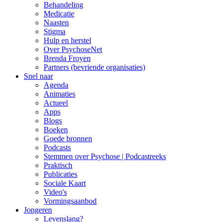
Behandeling
Medicatie
Naasten
Stigma
Hulp en herstel
Over PsychoseNet
Brenda Froyen
Partners (bevriende organisaties)
Snel naar
Agenda
Animaties
Actueel
Apps
Blogs
Boeken
Goede bronnen
Podcasts
Stemmen over Psychose | Podcastreeks
Praktisch
Publicaties
Sociale Kaart
Video's
Vormingsaanbod
Jongeren
Levenslang?