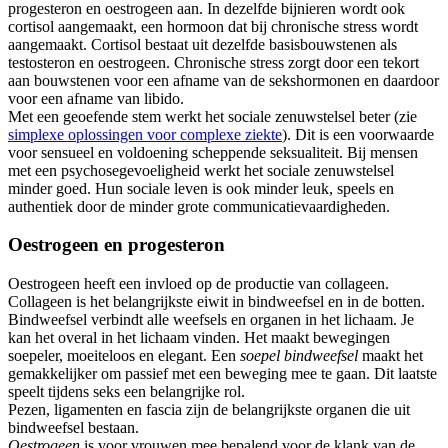
progesteron en oestrogeen aan. In dezelfde bijnieren wordt ook
cortisol aangemaakt, een hormoon dat bij chronische stress wordt
aangemaakt. Cortisol bestaat uit dezelfde basisbouwstenen als
testosteron en oestrogeen. Chronische stress zorgt door een tekort
aan bouwstenen voor een afname van de sekshormonen en daardoor
voor een afname van libido.
Met een geoefende stem werkt het sociale zenuwstelsel beter (zie
simplexe oplossingen voor complexe ziekte
). Dit is een voorwaarde
voor sensueel en voldoening scheppende seksualiteit. Bij mensen
met een psychosegevoeligheid werkt het sociale zenuwstelsel
minder goed. Hun sociale leven is ook minder leuk, speels en
authentiek door de minder grote communicatievaardigheden.
Oestrogeen en progesteron
Oestrogeen heeft een invloed op de productie van collageen.
Collageen is het belangrijkste eiwit in bindweefsel en in de botten.
Bindweefsel verbindt alle weefsels en organen in het lichaam. Je
kan het overal in het lichaam vinden. Het maakt bewegingen
soepeler, moeiteloos en elegant. Een
soepel bindweefsel
maakt het
gemakkelijker om passief met een beweging mee te gaan. Dit laatste
speelt tijdens seks een belangrijke rol.
Pezen, ligamenten en fascia zijn de belangrijkste organen die uit
bindweefsel bestaan.
Oestrogeen
is voor vrouwen mee bepalend voor de klank van de