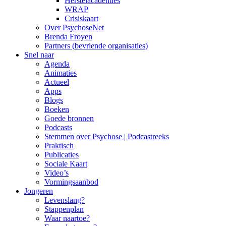
Herstelacademies
WRAP
Crisiskaart
Over PsychoseNet
Brenda Froyen
Partners (bevriende organisaties)
Snel naar
Agenda
Animaties
Actueel
Apps
Blogs
Boeken
Goede bronnen
Podcasts
Stemmen over Psychose | Podcastreeks
Praktisch
Publicaties
Sociale Kaart
Video’s
Vormingsaanbod
Jongeren
Levenslang?
Stappenplan
Waar naartoe?