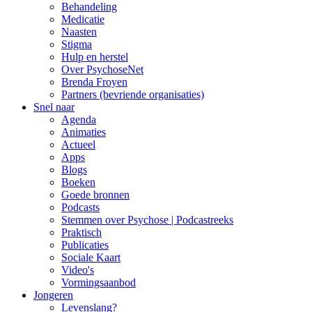
Behandeling
Medicatie
Naasten
Stigma
Hulp en herstel
Over PsychoseNet
Brenda Froyen
Partners (bevriende organisaties)
Snel naar
Agenda
Animaties
Actueel
Apps
Blogs
Boeken
Goede bronnen
Podcasts
Stemmen over Psychose | Podcastreeks
Praktisch
Publicaties
Sociale Kaart
Video's
Vormingsaanbod
Jongeren
Levenslang?