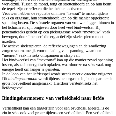
wervelzuil. Tussen de mond, tong en strottenhoofd en op hun beurt
de tepels zijn er reflexen die het bekken activeren.
Vrouwen hebben de reputatie om meer “lawaai” te maken tijdens
seks en orgasme, hun strottenhoofd kan op die manier opgekropte
spanning lossen. De seksuele organen van vrouwen liggen binnen in
het lichaam en zijn omgeven door heel veel bindweefsel. Bij
penetratieseks gericht op een piekorgasme wordt “mevrouw” vaak
bewogen, door “meneer” die erg actief zijn skeletspieren moet
inzetten.
De actieve skeletspieren, de reflexbewegingen en de zaadlozing
zorgen voornamelijk voor ontlading van spanning, waardoor
“meneer” vaak na seks ontspannen in slaap valt.
Het bindweefsel van “mevrouw” kan op die manier zowel spanning
lossen, als zich energetisch opladen, waardoor ze na seks vaak nog
energie heeft om langer te genieten.
In de loop van het liefdesspel wordt steeds meer
oxytocine
vrijgezet.
Dit
bindingshormoon
wordt tijdens het orgasme bij beide partners in
grote hoeveelheid aangemaakt. Hierdoor versterkt seks het
liefdesgevoel.
Bindingshormonen: van verliefdheid naar liefde
Verliefdheid kan een trigger zijn voor een psychose. Meestal is de
zin in seks ook veel groter tijdens een verliefdheid. Een verliefdheid