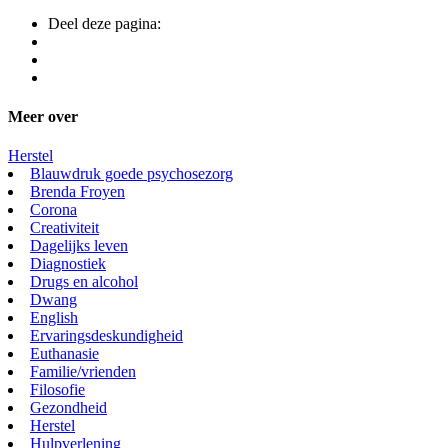
Deel deze pagina:
Meer over
Herstel
Blauwdruk goede psychosezorg
Brenda Froyen
Corona
Creativiteit
Dagelijks leven
Diagnostiek
Drugs en alcohol
Dwang
English
Ervaringsdeskundigheid
Euthanasie
Familie/vrienden
Filosofie
Gezondheid
Herstel
Hulpverlening