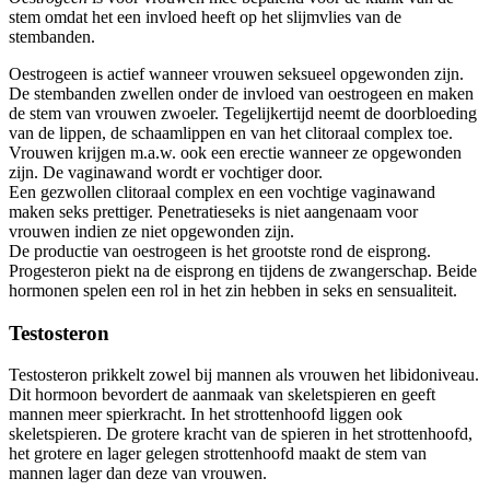
stem omdat het een invloed heeft op het slijmvlies van de
stembanden.
Oestrogeen is actief wanneer vrouwen seksueel opgewonden zijn.
De stembanden zwellen onder de invloed van oestrogeen en maken
de stem van vrouwen zwoeler. Tegelijkertijd neemt de doorbloeding
van de lippen, de schaamlippen en van het clitoraal complex toe.
Vrouwen krijgen m.a.w. ook een erectie wanneer ze opgewonden
zijn. De vaginawand wordt er vochtiger door.
Een gezwollen clitoraal complex en een vochtige vaginawand
maken seks prettiger. Penetratieseks is niet aangenaam voor
vrouwen indien ze niet opgewonden zijn.
De productie van oestrogeen is het grootste rond de eisprong.
Progesteron piekt na de eisprong en tijdens de zwangerschap. Beide
hormonen spelen een rol in het zin hebben in seks en sensualiteit.
Testosteron
Testosteron prikkelt zowel bij mannen als vrouwen het libidoniveau.
Dit hormoon bevordert de aanmaak van skeletspieren en geeft
mannen meer spierkracht. In het strottenhoofd liggen ook
skeletspieren. De grotere kracht van de spieren in het strottenhoofd,
het grotere en lager gelegen strottenhoofd maakt de stem van
mannen lager dan deze van vrouwen.