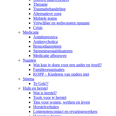
Therapie
Traumabehandeling
Alternatieve zorg
Mobiele teams
Vrijwillige en gedwongen opname
Crisis
Medicatie
Antidepressiva
Antipsychotica
Benzodiazepinen
Stemmingsstabilisatoren
Medicatie afbouwen
Naasten
Wat kun je doen voor een ander en jezelf?
Familieorganisaties
KOPP – Kinderen van ouders met
Stigma
Te Gek!?
Hulp en herstel
Wat is herstel?
Tools voor je herstel
Tips voor wonen, werken en leven
Herstelverhalen
Lotgenotencontact en ervaringswerkers