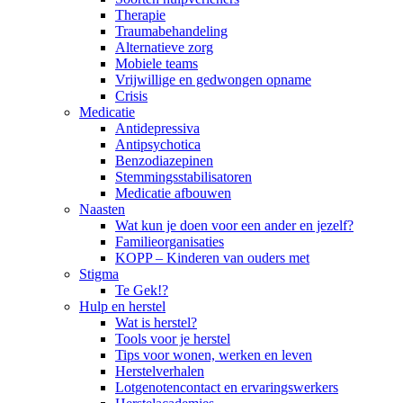
Therapie
Traumabehandeling
Alternatieve zorg
Mobiele teams
Vrijwillige en gedwongen opname
Crisis
Medicatie
Antidepressiva
Antipsychotica
Benzodiazepinen
Stemmingsstabilisatoren
Medicatie afbouwen
Naasten
Wat kun je doen voor een ander en jezelf?
Familieorganisaties
KOPP – Kinderen van ouders met
Stigma
Te Gek!?
Hulp en herstel
Wat is herstel?
Tools voor je herstel
Tips voor wonen, werken en leven
Herstelverhalen
Lotgenotencontact en ervaringswerkers