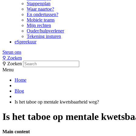
Stappenplan
Waar naartoe?
En ondertussen?
Mobiele teams
Mijn rechten
Ouder/hulpverlener
Tekening insturen
eSpreekuur
Steun ons
⚲
Zoeken
⚲
Zoeken
Menu
Home
Blog
Is het taboe op mentale kwetsbaarheid weg?
Is het taboe op mentale kwetsb
Main content