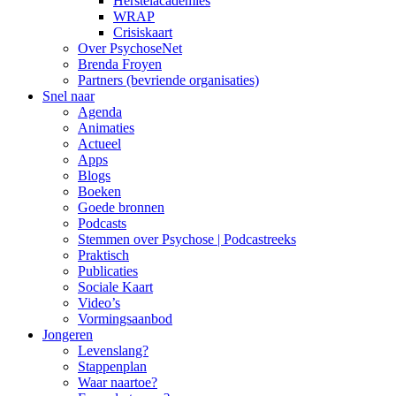
Herstelacademies
WRAP
Crisiskaart
Over PsychoseNet
Brenda Froyen
Partners (bevriende organisaties)
Snel naar
Agenda
Animaties
Actueel
Apps
Blogs
Boeken
Goede bronnen
Podcasts
Stemmen over Psychose | Podcastreeks
Praktisch
Publicaties
Sociale Kaart
Video’s
Vormingsaanbod
Jongeren
Levenslang?
Stappenplan
Waar naartoe?