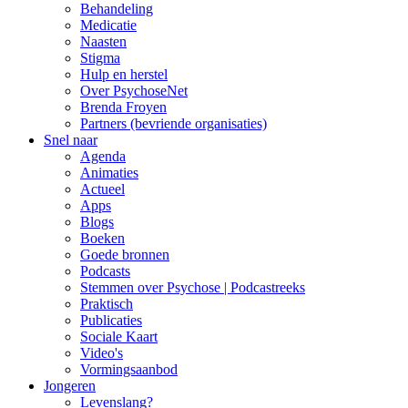
Behandeling
Medicatie
Naasten
Stigma
Hulp en herstel
Over PsychoseNet
Brenda Froyen
Partners (bevriende organisaties)
Snel naar
Agenda
Animaties
Actueel
Apps
Blogs
Boeken
Goede bronnen
Podcasts
Stemmen over Psychose | Podcastreeks
Praktisch
Publicaties
Sociale Kaart
Video's
Vormingsaanbod
Jongeren
Levenslang?