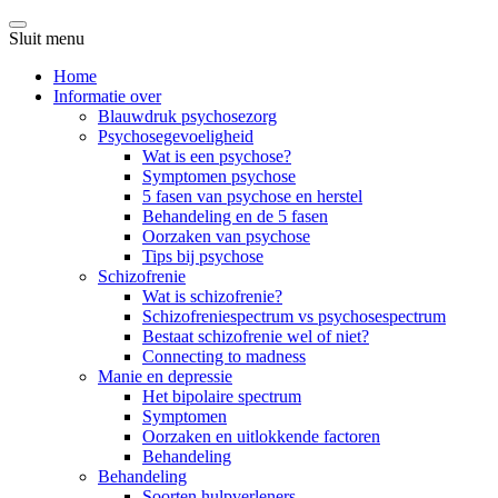
Sluit menu
Home
Informatie over
Blauwdruk psychosezorg
Psychosegevoeligheid
Wat is een psychose?
Symptomen psychose
5 fasen van psychose en herstel
Behandeling en de 5 fasen
Oorzaken van psychose
Tips bij psychose
Schizofrenie
Wat is schizofrenie?
Schizofreniespectrum vs psychosespectrum
Bestaat schizofrenie wel of niet?
Connecting to madness
Manie en depressie
Het bipolaire spectrum
Symptomen
Oorzaken en uitlokkende factoren
Behandeling
Behandeling
Soorten hulpverleners