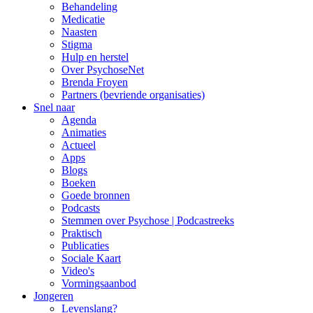
Behandeling
Medicatie
Naasten
Stigma
Hulp en herstel
Over PsychoseNet
Brenda Froyen
Partners (bevriende organisaties)
Snel naar
Agenda
Animaties
Actueel
Apps
Blogs
Boeken
Goede bronnen
Podcasts
Stemmen over Psychose | Podcastreeks
Praktisch
Publicaties
Sociale Kaart
Video's
Vormingsaanbod
Jongeren
Levenslang?