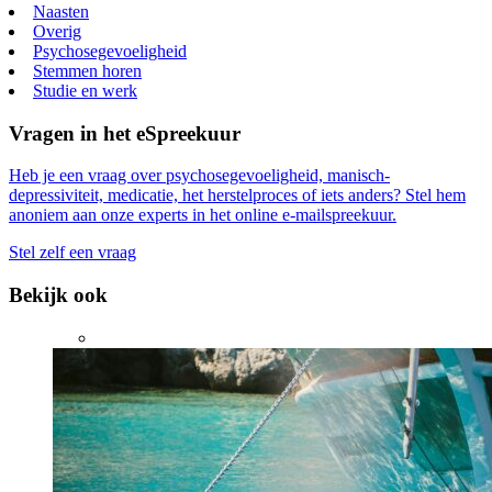
Naasten
Overig
Psychosegevoeligheid
Stemmen horen
Studie en werk
Vragen in het eSpreekuur
Heb je een vraag over psychosegevoeligheid, manisch-
depressiviteit, medicatie, het herstelproces of iets anders? Stel hem
anoniem aan onze experts in het online e-mailspreekuur.
Stel zelf een vraag
Bekijk ook