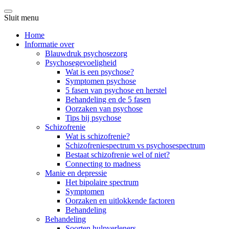
Sluit menu
Home
Informatie over
Blauwdruk psychosezorg
Psychosegevoeligheid
Wat is een psychose?
Symptomen psychose
5 fasen van psychose en herstel
Behandeling en de 5 fasen
Oorzaken van psychose
Tips bij psychose
Schizofrenie
Wat is schizofrenie?
Schizofreniespectrum vs psychosespectrum
Bestaat schizofrenie wel of niet?
Connecting to madness
Manie en depressie
Het bipolaire spectrum
Symptomen
Oorzaken en uitlokkende factoren
Behandeling
Behandeling
Soorten hulpverleners