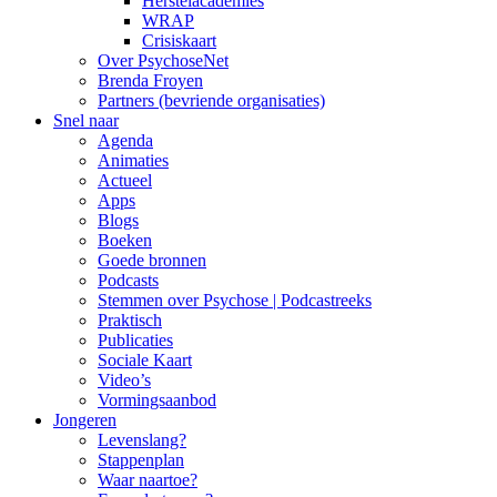
Herstelacademies
WRAP
Crisiskaart
Over PsychoseNet
Brenda Froyen
Partners (bevriende organisaties)
Snel naar
Agenda
Animaties
Actueel
Apps
Blogs
Boeken
Goede bronnen
Podcasts
Stemmen over Psychose | Podcastreeks
Praktisch
Publicaties
Sociale Kaart
Video’s
Vormingsaanbod
Jongeren
Levenslang?
Stappenplan
Waar naartoe?