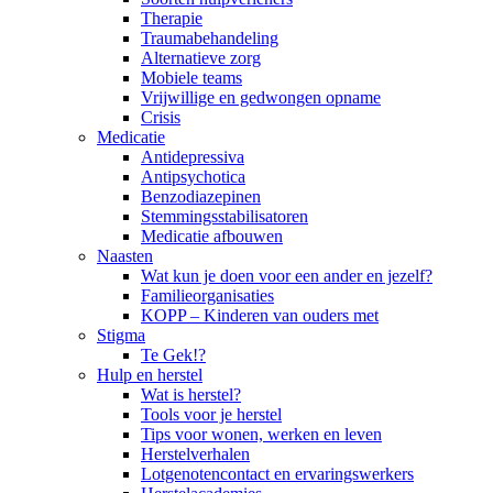
Therapie
Traumabehandeling
Alternatieve zorg
Mobiele teams
Vrijwillige en gedwongen opname
Crisis
Medicatie
Antidepressiva
Antipsychotica
Benzodiazepinen
Stemmingsstabilisatoren
Medicatie afbouwen
Naasten
Wat kun je doen voor een ander en jezelf?
Familieorganisaties
KOPP – Kinderen van ouders met
Stigma
Te Gek!?
Hulp en herstel
Wat is herstel?
Tools voor je herstel
Tips voor wonen, werken en leven
Herstelverhalen
Lotgenotencontact en ervaringswerkers