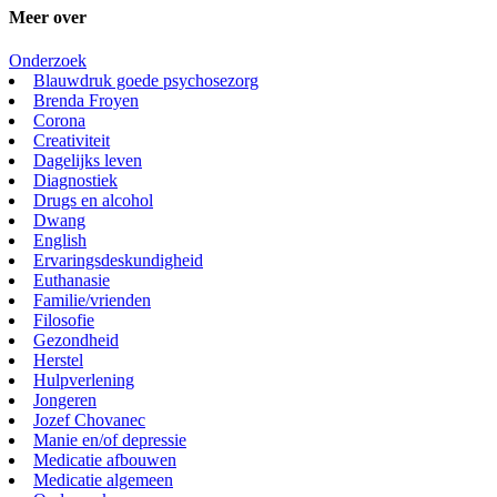
Meer over
Onderzoek
Blauwdruk goede psychosezorg
Brenda Froyen
Corona
Creativiteit
Dagelijks leven
Diagnostiek
Drugs en alcohol
Dwang
English
Ervaringsdeskundigheid
Euthanasie
Familie/vrienden
Filosofie
Gezondheid
Herstel
Hulpverlening
Jongeren
Jozef Chovanec
Manie en/of depressie
Medicatie afbouwen
Medicatie algemeen