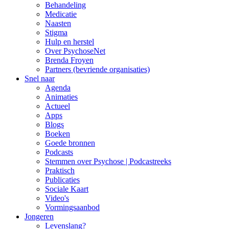
Behandeling
Medicatie
Naasten
Stigma
Hulp en herstel
Over PsychoseNet
Brenda Froyen
Partners (bevriende organisaties)
Snel naar
Agenda
Animaties
Actueel
Apps
Blogs
Boeken
Goede bronnen
Podcasts
Stemmen over Psychose | Podcastreeks
Praktisch
Publicaties
Sociale Kaart
Video's
Vormingsaanbod
Jongeren
Levenslang?