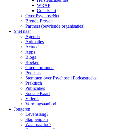
Herstelacademies
WRAP
Crisiskaart
Over PsychoseNet
Brenda Froyen
Partners (bevriende organisaties)
Snel naar
Agenda
Animaties
Actueel
Apps
Blogs
Boeken
Goede bronnen
Podcasts
Stemmen over Psychose | Podcastreeks
Praktisch
Publicaties
Sociale Kaart
Video’s
Vormingsaanbod
Jongeren
Levenslang?
Stappenplan
Waar naartoe?