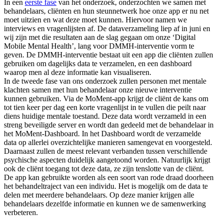
In een
eerste fase
van het onderzoek, onderzochten we samen met
behandelaars, cliënten en hun steunnetwerk hoe onze app er nu net
moet uitzien en wat deze moet kunnen. Hiervoor namen we
interviews en vragenlijsten af. De dataverzameling liep af in juni en
wij zijn met die resultaten aan de slag gegaan om onze ‘Digital
Mobile Mental Health’, lang voor DMMH-interventie vorm te
geven. De DMMH-interventie bestaat uit een app die cliënten zullen
gebruiken om dagelijks data te verzamelen, en een dashboard
waarop men al deze informatie kan visualiseren.
In de tweede fase van ons onderzoek zullen personen met mentale
klachten samen met hun behandelaar onze nieuwe interventie
kunnen gebruiken. Via de MoMent-app krijgt de cliënt de kans om
tot tien keer per dag een korte vragenlijst in te vullen die peilt naar
diens huidige mentale toestand. Deze data wordt verzameld in een
streng beveiligde server en wordt dan gedeeld met de behandelaar in
het MoMent-Dashboard. In het Dashboard wordt de verzamelde
data op allerlei overzichtelijke manieren samengevat en voorgesteld.
Daarnaast zullen de meest relevant verbanden tussen verschillende
psychische aspecten duidelijk aangetoond worden. Natuurlijk krijgt
ook de cliënt toegang tot deze data, ze zijn tenslotte van de cliënt.
De app kan gebruikte worden als een soort van rode draad doorheen
het behandeltraject van een individu. Het is mogelijk om de data te
delen met meerdere behandelaars. Op deze manier krijgen alle
behandelaars dezelfde informatie en kunnen we de samenwerking
verbeteren.