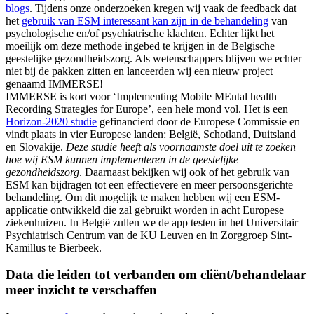
blogs
. Tijdens onze onderzoeken kregen wij vaak de feedback dat
het
gebruik van ESM interessant kan zijn in de behandeling
van
psychologische en/of psychiatrische klachten. Echter lijkt het
moeilijk om deze methode ingebed te krijgen in de Belgische
geestelijke gezondheidszorg. Als wetenschappers blijven we echter
niet bij de pakken zitten en lanceerden wij een nieuw project
genaamd IMMERSE!
IMMERSE is kort voor ‘Implementing Mobile MEntal health
Recording Strategies for Europe’, een hele mond vol. Het is een
Horizon-2020 studie
gefinancierd door de Europese Commissie en
vindt plaats in vier Europese landen: België, Schotland, Duitsland
en Slovakije.
Deze studie heeft als voornaamste doel uit te zoeken
hoe wij ESM kunnen implementeren in de geestelijke
gezondheidszorg
. Daarnaast bekijken wij ook of het gebruik van
ESM kan bijdragen tot een effectievere en meer persoonsgerichte
behandeling. Om dit mogelijk te maken hebben wij een ESM-
applicatie ontwikkeld die zal gebruikt worden in acht Europese
ziekenhuizen. In België zullen we de app testen in het Universitair
Psychiatrisch Centrum van de KU Leuven en in Zorggroep Sint-
Kamillus te Bierbeek.
Data die leiden tot verbanden om cliënt/behandelaar
meer inzicht te verschaffen