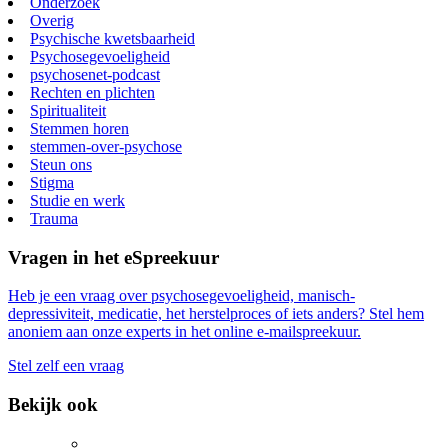
Onderzoek
Overig
Psychische kwetsbaarheid
Psychosegevoeligheid
psychosenet-podcast
Rechten en plichten
Spiritualiteit
Stemmen horen
stemmen-over-psychose
Steun ons
Stigma
Studie en werk
Trauma
Vragen in het eSpreekuur
Heb je een vraag over psychosegevoeligheid, manisch-
depressiviteit, medicatie, het herstelproces of iets anders? Stel hem
anoniem aan onze experts in het online e-mailspreekuur.
Stel zelf een vraag
Bekijk ook