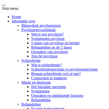
Sluit menu
Home
Informatie over
Blauwdruk psychosezorg
Psychosegevoeligheid
Wat is een psychose?
Symptomen psychose
5 fasen van psychose en herstel
Behandeling en de 5 fasen
Oorzaken van psychose
Tips bij psychose
Schizofrenie
Wat is schizofrenie?
Schizofreniespectrum vs psychosespectrum
Bestaat schizofrenie wel of niet?
Connecting to madness
Manie en depressie
Het bipolaire spectrum
Symptomen
Oorzaken en uitlokkende factoren
Behandeling
Behandeling
Soorten hulpverleners