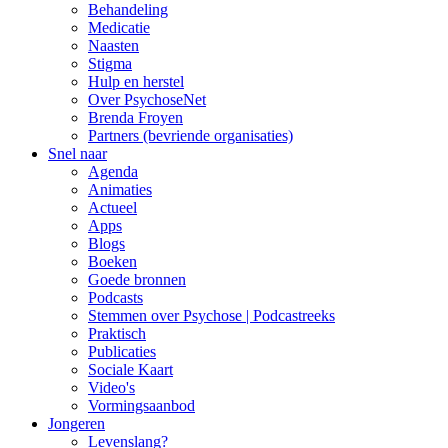
Behandeling
Medicatie
Naasten
Stigma
Hulp en herstel
Over PsychoseNet
Brenda Froyen
Partners (bevriende organisaties)
Snel naar
Agenda
Animaties
Actueel
Apps
Blogs
Boeken
Goede bronnen
Podcasts
Stemmen over Psychose | Podcastreeks
Praktisch
Publicaties
Sociale Kaart
Video's
Vormingsaanbod
Jongeren
Levenslang?