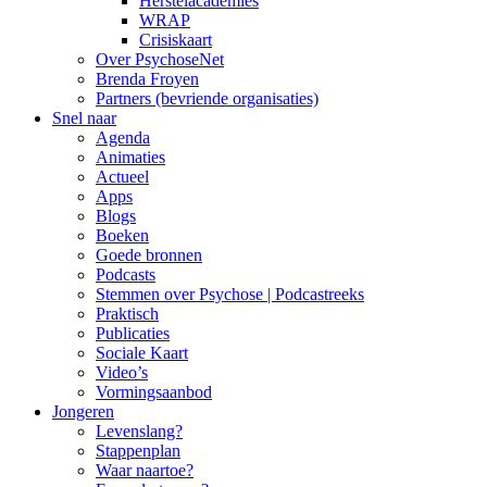
Herstelacademies
WRAP
Crisiskaart
Over PsychoseNet
Brenda Froyen
Partners (bevriende organisaties)
Snel naar
Agenda
Animaties
Actueel
Apps
Blogs
Boeken
Goede bronnen
Podcasts
Stemmen over Psychose | Podcastreeks
Praktisch
Publicaties
Sociale Kaart
Video’s
Vormingsaanbod
Jongeren
Levenslang?
Stappenplan
Waar naartoe?