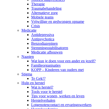
Therapie
Traumabehandeling
Alternatieve zorg
Mobiele teams
Vrijwillige en gedwongen opname
Crisis
Medicatie
Antidepressiva
Antipsychotica
Benzodiazepinen
Stemmingsstabilisatoren
Medicatie afbouwen
Naasten
Wat kun je doen voor een ander en jezelf?
Familieorganisaties
KOPP – Kinderen van ouders met
Stigma
Te Gek!?
Hulp en herstel
Wat is herstel?
Tools voor je herstel
Tips voor wonen, werken en leven
Herstelverhalen
Lotgenotencontact en ervaringswerkers