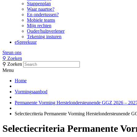
Stappenplan
Waar naartoe?
En ondertussen?
Mobiele teams
Mijn rechten
Ouder/hulpverlener
Tekening insturen
eSpreekuur
Steun ons
⚲
Zoeken
⚲
Zoeken
Menu
Home
Vormingsaanbod
Permanente Vorming Herstelondersteunende GGZ 2026 – 202
Selectiecriteria Permanente Vorming Herstelondersteunende 
Selectiecriteria Permanente V