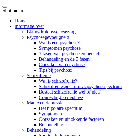
Sluit menu
Home
Informatie over
Blauwdruk psychosezorg
Psychosegevoeligheid
Wat is een psychose?
Symptomen psychose
5 fasen van psychose en herstel
Behandeling en de 5 fasen
Oorzaken van psychose
Tips bij psychose
Schizofrenie
Wat is schizofrenie?
Schizofreniespectrum vs psychosespectrum
Bestaat schizofrenie wel of niet?
Connecting to madness
Manie en depressie
Het bipolaire spectrum
Symptomen
Oorzaken en uitlokkende factoren
Behandeling
Behandeling
Soorten hulpverleners