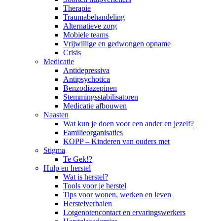
Therapie
Traumabehandeling
Alternatieve zorg
Mobiele teams
Vrijwillige en gedwongen opname
Crisis
Medicatie
Antidepressiva
Antipsychotica
Benzodiazepinen
Stemmingsstabilisatoren
Medicatie afbouwen
Naasten
Wat kun je doen voor een ander en jezelf?
Familieorganisaties
KOPP – Kinderen van ouders met
Stigma
Te Gek!?
Hulp en herstel
Wat is herstel?
Tools voor je herstel
Tips voor wonen, werken en leven
Herstelverhalen
Lotgenotencontact en ervaringswerkers