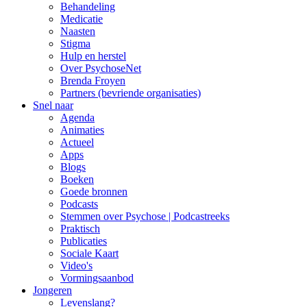
Behandeling
Medicatie
Naasten
Stigma
Hulp en herstel
Over PsychoseNet
Brenda Froyen
Partners (bevriende organisaties)
Snel naar
Agenda
Animaties
Actueel
Apps
Blogs
Boeken
Goede bronnen
Podcasts
Stemmen over Psychose | Podcastreeks
Praktisch
Publicaties
Sociale Kaart
Video's
Vormingsaanbod
Jongeren
Levenslang?