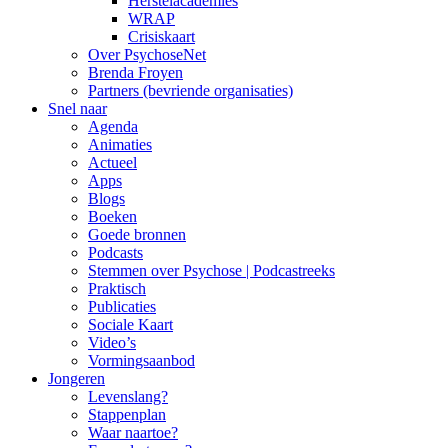
Herstelacademies
WRAP
Crisiskaart
Over PsychoseNet
Brenda Froyen
Partners (bevriende organisaties)
Snel naar
Agenda
Animaties
Actueel
Apps
Blogs
Boeken
Goede bronnen
Podcasts
Stemmen over Psychose | Podcastreeks
Praktisch
Publicaties
Sociale Kaart
Video’s
Vormingsaanbod
Jongeren
Levenslang?
Stappenplan
Waar naartoe?