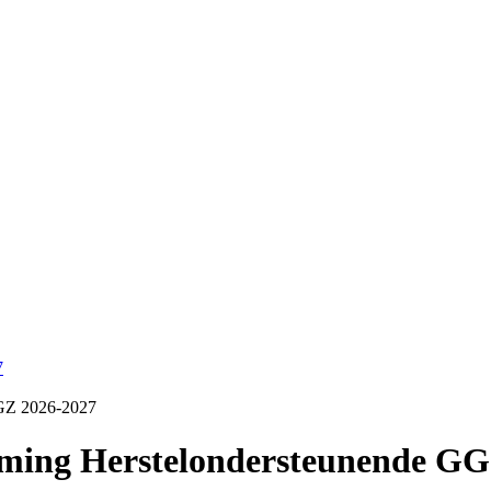
7
GGZ 2026-2027
orming Herstelondersteunende G