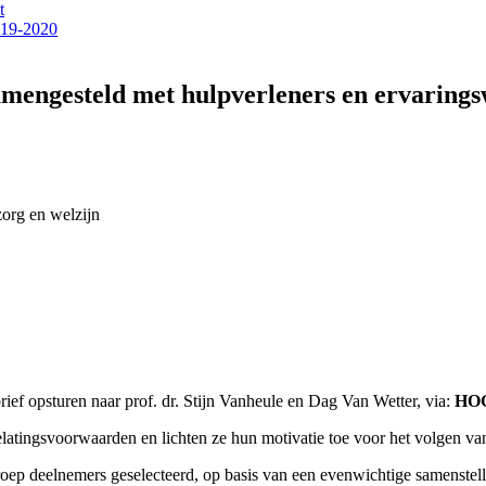
t
2019-2020
engesteld met hulpverleners en ervaringswe
zorg en welzijn
ef opsturen naar prof. dr. Stijn Vanheule en Dag Van Wetter, via:
HOG
latingsvoorwaarden en lichten ze hun motivatie toe voor het volgen va
oep deelnemers geselecteerd, op basis van een evenwichtige samenstell