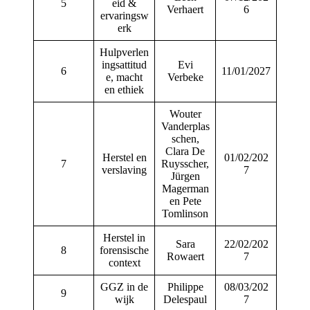
5
eid &
Verhaert
6
ervaringsw
erk
Hulpverlen
ingsattitud
Evi
6
11/01/2027
e, macht
Verbeke
en ethiek
Wouter
Vanderplas
schen,
Clara De
Herstel en
01/02/202
7
Ruysscher,
verslaving
7
Jürgen
Magerman
en Pete
Tomlinson
Herstel in
Sara
22/02/202
8
forensische
Rowaert
7
context
GGZ in de
Philippe
08/03/202
9
wijk
Delespaul
7