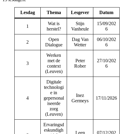
Lesdag
Thema
Lesgever
Datum
Wat is
Stijn
15/09/202
1
herstel?
Vanheule
6
Open
Dag Van
06/10/202
2
Dialogue
Wetter
6
Werken
met de
Peter
27/10/202
3
context
Rober
6
(Leuven)
Digitale
technologi
e in
Inez
4
gepersonal
17/11/2026
Germeys
iseerde
zorg
(Leuven)
Ervaringsd
eskundigh
Leen
07/12/202