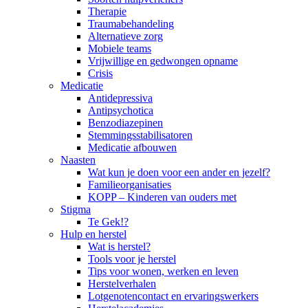
Therapie
Traumabehandeling
Alternatieve zorg
Mobiele teams
Vrijwillige en gedwongen opname
Crisis
Medicatie
Antidepressiva
Antipsychotica
Benzodiazepinen
Stemmingsstabilisatoren
Medicatie afbouwen
Naasten
Wat kun je doen voor een ander en jezelf?
Familieorganisaties
KOPP – Kinderen van ouders met
Stigma
Te Gek!?
Hulp en herstel
Wat is herstel?
Tools voor je herstel
Tips voor wonen, werken en leven
Herstelverhalen
Lotgenotencontact en ervaringswerkers