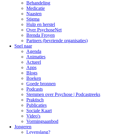
Behandeling
Medicatie
Naasten
Stigma
Hulp en herstel
Over PsychoseNet
Brenda Froyen
Partners (bevriende organisaties)
Snel naar
Agenda
Animaties
Actueel
Apps
Blogs
Boeken
Goede bronnen
Podcasts
Stemmen over Psychose | Podcastreeks
Praktisch
Publicaties
Sociale Kaart
Video's
Vormingsaanbod
Jongeren
Levenslang?