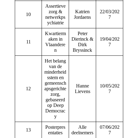
Assertieve
zorg &
Katrien
22/03/202
10
netwerkps
Jordaens
7
ychiatrie
Kwartierm
Peter
aken in
Dierinck &
19/04/202
11
Vlaandere
Dirk
7
n
Bryssinck
Het belang
van de
minderheid
sstem en
gemeensch
Hanne
10/05/202
12
apsgerichte
Lievens
7
zorg,
gebaseerd
op Deep
Democrac
y
Posterpres
Alle
07/06/202
13
entaties
deelnemers
7