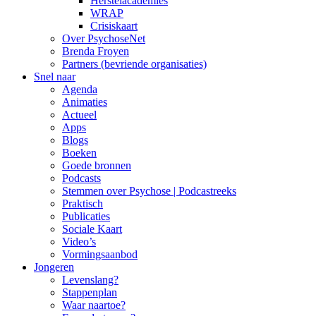
Herstelacademies
WRAP
Crisiskaart
Over PsychoseNet
Brenda Froyen
Partners (bevriende organisaties)
Snel naar
Agenda
Animaties
Actueel
Apps
Blogs
Boeken
Goede bronnen
Podcasts
Stemmen over Psychose | Podcastreeks
Praktisch
Publicaties
Sociale Kaart
Video’s
Vormingsaanbod
Jongeren
Levenslang?
Stappenplan
Waar naartoe?